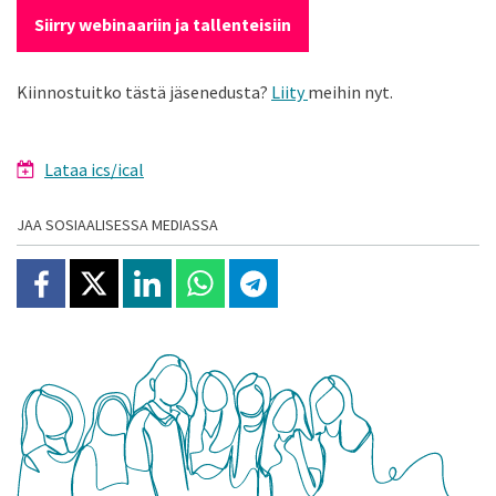
Siirry webinaariin ja tallenteisiin
Kiinnostuitko tästä jäsenedusta?
Liity
meihin nyt.
Lataa ics/ical
JAA SOSIAALISESSA MEDIASSA
Jaa Facebookissa
Jaa X:ssä
Jaa Linkedinissä
Jaa Whatsappissa
Jaa Telegramissa