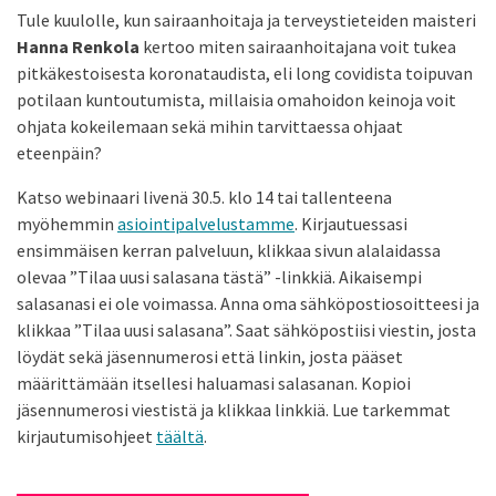
Tule kuulolle, kun sairaanhoitaja ja terveystieteiden maisteri
Hanna Renkola
kertoo miten sairaanhoitajana voit tukea
pitkäkestoisesta koronataudista, eli long covidista toipuvan
potilaan kuntoutumista, millaisia omahoidon keinoja voit
ohjata kokeilemaan sekä mihin tarvittaessa ohjaat
eteenpäin?
Katso webinaari livenä 30.5. klo 14 tai tallenteena
myöhemmin
asiointipalvelustamme
. Kirjautuessasi
ensimmäisen kerran palveluun, klikkaa sivun alalaidassa
olevaa ”Tilaa uusi salasana tästä” -linkkiä. Aikaisempi
salasanasi ei ole voimassa. Anna oma sähköpostiosoitteesi ja
klikkaa ”Tilaa uusi salasana”. Saat sähköpostiisi viestin, josta
löydät sekä jäsennumerosi että linkin, josta pääset
määrittämään itsellesi haluamasi salasanan. Kopioi
jäsennumerosi viestistä ja klikkaa linkkiä. Lue tarkemmat
kirjautumisohjeet
täältä
.