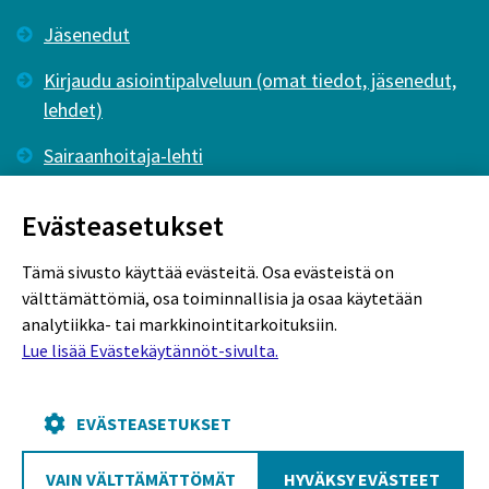
Jäsenedut
Kirjaudu asiointipalveluun (omat tiedot, jäsenedut,
lehdet)
Sairaanhoitaja-lehti
Tutkiva Hoitotyö -lehti
Evästeasetukset
Tämä sivusto käyttää evästeitä. Osa evästeistä on
välttämättömiä, osa toiminnallisia ja osaa käytetään
analytiikka- tai markkinointitarkoituksiin.
Lue lisää Evästekäytännöt-sivulta.
Rekisteriseloste
Tietosuojaseloste
Evästekäytännöt
EVÄSTEASETUKSET
VAIN VÄLTTÄMÄTTÖMÄT
HYVÄKSY EVÄSTEET