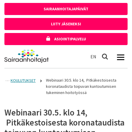
Siirry sisältöön
SAIRAANHOITAJAPÄIVÄT
LIITY JÄSENEKSI
ASIOINTIPALVELU
Etusivulle
In English
EN
Haku
Webinaari 30.5. klo 14, Pitkäkestoisesta
KOULUTUKSET
koronataudista toipuvan kuntoutumisen
tukeminen hoitotyössä
Webinaari 30.5. klo 14,
Pitkäkestoisesta koronataudista