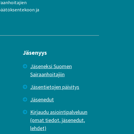
raanhoitajien
päätöksentekoon ja
Jäsenyys
Jäseneksi Suomen
Sairaanhoitajiin
Jäsentietojen päivitys
Jäsenedut
Kirjaudu asiointipalveluun
(omat tiedot, jäsenedut,
lehdet)