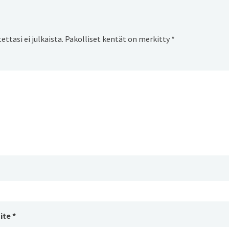
ttasi ei julkaista.
Pakolliset kentät on merkitty
*
ite
*