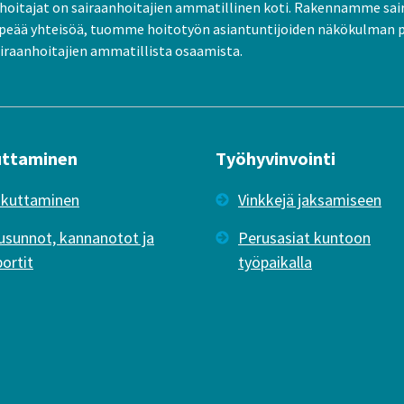
oitajat on sairaanhoitajien ammatillinen koti. Rakennamme sai
peää yhteisöä, tuomme hoitotyön asiantuntijoiden näkökulman 
raanhoitajien ammatillista osaamista.
uttaminen
Työhyvinvointi
ikuttaminen
Vinkkejä jaksamiseen
usunnot, kannanotot ja
Perusasiat kuntoon
portit
työpaikalla