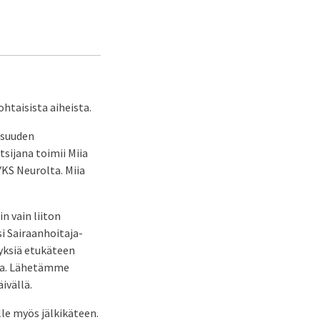
htaisista aiheista.
isuuden
sijana toimii Miia
KS Neurolta. Miia
in vain liiton
i Sairaanhoitaja-
myksiä etukäteen
tta. Lähetämme
ivällä.
le myös jälkikäteen.