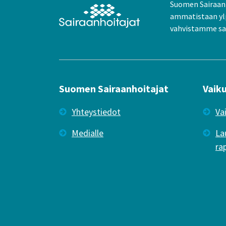
Suomen Sairaanh
ammatistaan yl
vahvistamme sai
Suomen Sairaanhoitajat
Vaik
Yhteystiedot
Va
Medialle
La
ra