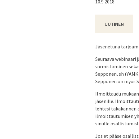
10.9.2018
UUTINEN
Jäsenetuna tarjoamm
Seuraava webinaari j
varmistaminen sekav
Sepponen, sh (YAMK)
Sepponen on myös Su
Ilmoittaudu mukaan
jäsenille. Ilmoittau
lehtesi takakannen o
ilmoittautumisen yh
sinulle osallistumis
Jos et pääse osallis