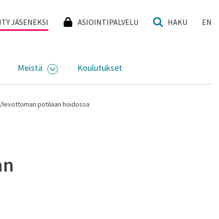
I
IITY JÄSENEKSI
ASIOINTIPALVELU
HAKU
EN
Meistä
Koulutukset
KKO
VAA ALASIVUJEN VALIKKO
AVAA ALASIVUJEN VALIKKO
n/levottoman potilaan hoidossa
an