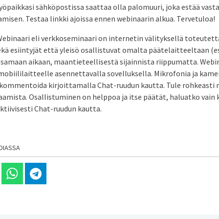
yöpaikkasi sähköpostissa saattaa olla palomuuri, joka estää vas
eamisen. Testaa linkki ajoissa ennen webinaarin alkua. Tervetuloa!
ebinaari eli verkkoseminaari on internetin välityksellä toteutett
ä esiintyjät että yleisö osallistuvat omalta päätelaitteeltaan (e
) samaan aikaan, maantieteellisestä sijainnista riippumatta. Webin
obiililaitteelle asennettavalla sovelluksella. Mikrofonia ja kame
ja kommentoida kirjoittamalla Chat-ruudun kautta. Tule rohkeasti 
saamista. Osallistuminen on helppoa ja itse päätät, haluatko vain
ktiivisesti Chat-ruudun kautta.
DIASSA
 Linkedinissä
Jaa Whatsappissa
Jaa Telegramissa