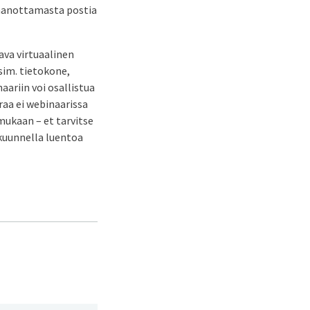
taanottamasta postia
ava virtuaalinen
sim. tietokone,
aariin voi osallistua
raa ei webinaarissa
mukaan – et tarvitse
 kuunnella luentoa