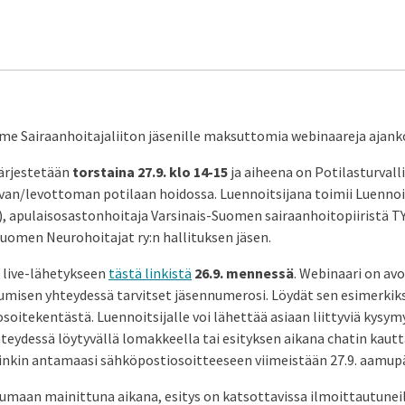
e Sairaanhoitajaliiton jäsenille maksuttomia webinaareja ajanko
ärjestetään
torstaina 27.9. klo 14-15
ja aiheena on Potilasturvall
an/levottoman potilaan hoidossa. Luennoitsijana toimii Luennoit
, apulaisosastonhoitaja Varsinais-Suomen sairaanhoitopiiristä TY
omen Neurohoitajat ry:n hallituksen jäsen.
 live-lähetykseen
tästä linkistä
26.9. mennessä
. Webinaari on avo
tumisen yhteydessä tarvitset jäsennumerosi. Löydät sen esimerkiks
soitekentästä. Luennoitsijalle voi lähettää asiaan liittyviä kysy
teydessä löytyvällä lomakkeella tai esityksen aikana chatin kau
linkin antamaasi sähköpostiosoitteeseen viimeistään 27.9. aamupä
tumaan mainittuna aikana, esitys on katsottavissa ilmoittautuneil