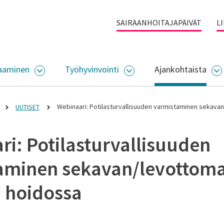
SAIRAANHOITAJAPÄIVÄT
L
aaminen
Työhyvinvointi
Ajankohtaista
ALIKKO
AVAA ALASIVUJEN VALIKKO
AVAA ALASIVUJEN VALI
A
Webinaari: Potilasturvallisuuden varmistaminen sekava
UUTISET
i: Potilasturvallisuuden
aminen sekavan/levottom
n hoidossa