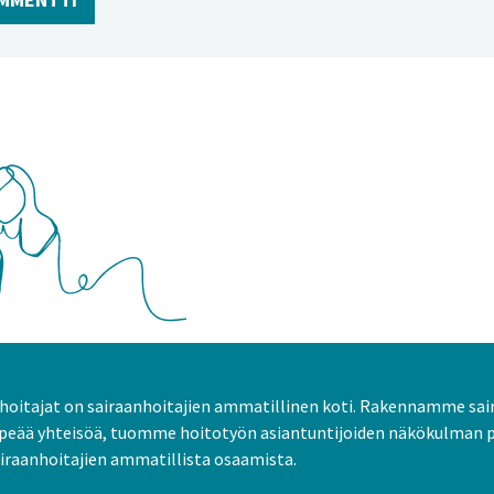
oitajat on sairaanhoitajien ammatillinen koti. Rakennamme sai
peää yhteisöä, tuomme hoitotyön asiantuntijoiden näkökulman 
raanhoitajien ammatillista osaamista.