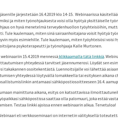
äsenille järjestetään 16.4.2019 klo 14-15. Webinaarissa käsitell
miksi ja miten työnohjauksesta voisi olla hyötyä yksittäiselle työn
hjaus on hyvä menetelmä terveydenhuollon työyhteisöihin, mutta 
ti. Tule kuulemaan, miten sinä sairaanhoitajana voisit hyötyä työ
yvin myös esimiehille. Tule kuulemaan, miten työyhteisösi voisi 
itsijana psykoterapeutti ja työnohjaaja Kalle Murtonen.
webinaariin 15.4.2019 mennessä
klikkaamalla tätä linkkiä
. Webin
moittautumisen yhteydessä tarvitset jäsennumerosi. Löydät sen esi
si takakannen osoitekentästä. Luennoitsijalle voi lähettää asiaan
umisen yhteydessä löytyvällä lomakkeella tai esityksen aikana ch
sallistumislinkin antamaasi sähköpostiosoitteeseen 16.4. aamupä
tumaan mainittuna aikana, esitys on katsottavissa ilmoittautuneil
yöpaikkasi sähköpostissa saattaa olla palomuuri, joka estää vas
eamisen. Testaa linkki ajoissa ennen webinaarin alkua. Tervetuloa!
ebinaari eli verkkoseminaari on internetin välityksellä toteutett