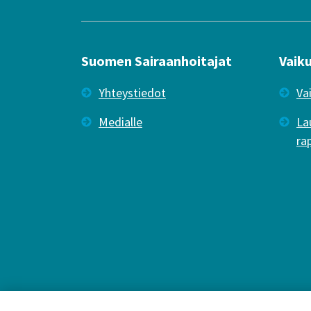
Suomen Sairaanhoitajat
Vaik
Yhteystiedot
Va
Medialle
La
ra