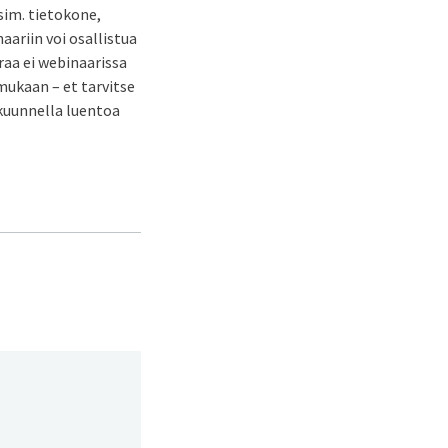
sim. tietokone,
aariin voi osallistua
raa ei webinaarissa
mukaan – et tarvitse
 kuunnella luentoa