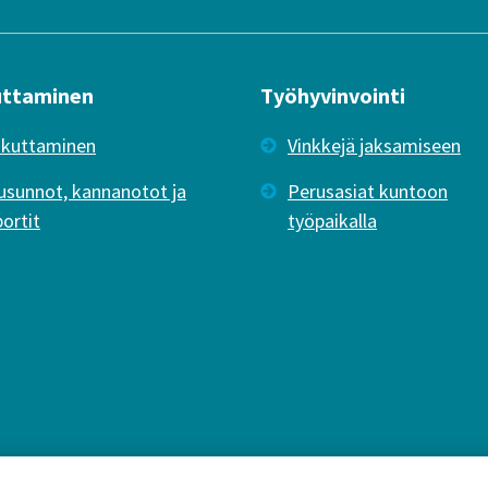
uttaminen
Työhyvinvointi
ikuttaminen
Vinkkejä jaksamiseen
usunnot, kannanotot ja
Perusasiat kuntoon
portit
työpaikalla