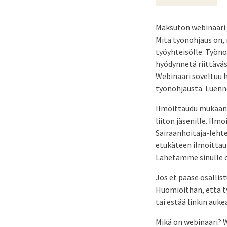
Maksuton webinaari j
Mitä työnohjaus on, 
työyhteisölle. Työno
hyödynnetä riittäväs
Webinaari soveltuu h
työnohjausta. Luenno
Ilmoittaudu mukaan 
liiton jäsenille. Il
Sairaanhoitaja-lehte
etukäteen ilmoittaut
Lähetämme sinulle o
Jos et pääse osallis
Huomioithan, että t
tai estää linkin auk
Mikä on webinaari? W