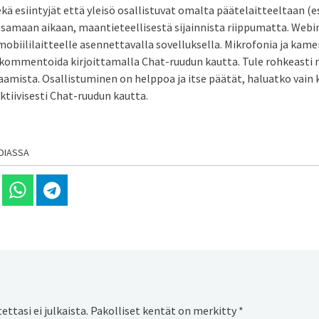
ä esiintyjät että yleisö osallistuvat omalta päätelaitteeltaan (e
) samaan aikaan, maantieteellisestä sijainnista riippumatta. Webin
obiililaitteelle asennettavalla sovelluksella. Mikrofonia ja kame
ja kommentoida kirjoittamalla Chat-ruudun kautta. Tule rohkeasti 
saamista. Osallistuminen on helppoa ja itse päätät, haluatko vain
ktiivisesti Chat-ruudun kautta.
DIASSA
 Linkedinissä
Jaa Whatsappissa
Jaa Telegramissa
ttasi ei julkaista.
Pakolliset kentät on merkitty
*