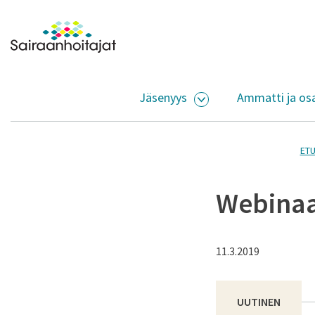
Siirry sisältöön
Etusivulle
Jäsenyys
Ammatti ja os
AVAA ALASIVUJEN V
ETU
Webinaa
11.3.2019
UUTINEN