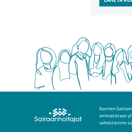
Suomen Sairaanh
ammatistaan yl
vahvistamme sai