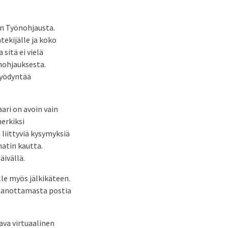
ään Työnohjausta.
tekijälle ja koko
sitä ei vielä
nohjauksesta.
hyödyntää
aari on avoin vain
merkiksi
 liittyviä kysymyksiä
atin kautta.
ivällä.
le myös jälkikäteen.
taanottamasta postia
ava virtuaalinen