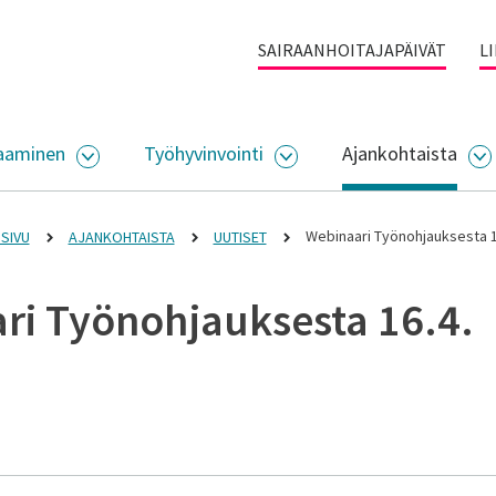
SAIRAANHOITAJAPÄIVÄT
L
aaminen
Työhyvinvointi
Ajankohtaista
ALIKKO
AVAA ALASIVUJEN VALIKKO
AVAA ALASIVUJEN VALI
A
Webinaari Työnohjauksesta 1
SIVU
AJANKOHTAISTA
UUTISET
ri Työnohjauksesta 16.4.