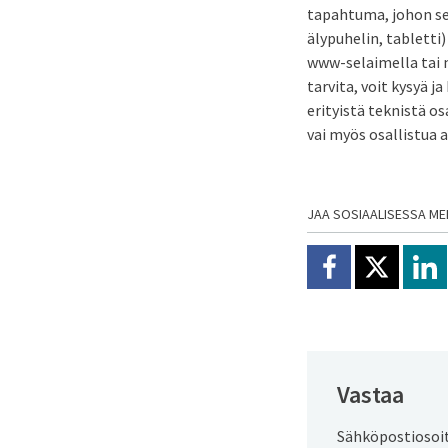
tapahtuma, johon sek
älypuhelin, tabletti
www-selaimella tai m
tarvita, voit kysyä 
erityistä teknistä o
vai myös osallistua a
JAA SOSIAALISESSA ME
Jaa Facebookissa
Jaa X:ssä
Jaa
Vastaa
Sähköpostiosoite