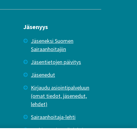
Jäsenyys
Jäseneksi Suomen
Sairaanhoitajiin
Jäsentietojen päivitys
Jäsenedut
Kirjaudu asiointipalveluun
(omat tiedot, jäsenedut,
lehdet)
Sairaanhoitaja-lehti
Tutkiva Hoitotyö -lehti