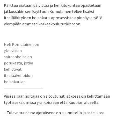
Karttaa aiotaan päivittää ja henkilökuntaa opastetaan
jatkossakin sen käyttöön Komulainen tekee lisäksi
itselääkityksen hoitokarttaprosessista opinnäytetyötä
ylempään ammattikorkeakoulututkintoon.
Heli Komulainen on
yksi viiden
sairaanhoitajan
porukasta, jotka
kehittivät
itselääkehoidon
hoitokartan.
Viisi sairaanhoitajaa on sitoutunut jatkossakin kehittämään
työtä sekä omissa yksiköissään että Kuopion alueella.
– Tulevaisuudessa ajatuksena on suunnitella ja toteuttaa