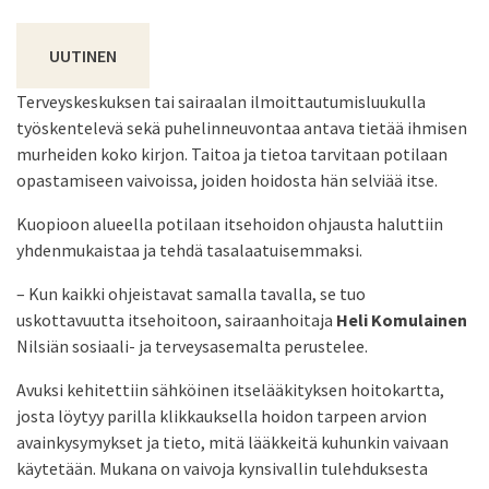
UUTINEN
Terveyskeskuksen tai sairaalan ilmoittautumisluukulla
työskentelevä sekä puhelinneuvontaa antava tietää ihmisen
murheiden koko kirjon. Taitoa ja tietoa tarvitaan potilaan
opastamiseen vaivoissa, joiden hoidosta hän selviää itse.
Kuopioon alueella potilaan itsehoidon ohjausta haluttiin
yhdenmukaistaa ja tehdä tasalaatuisemmaksi.
– Kun kaikki ohjeistavat samalla tavalla, se tuo
uskottavuutta itsehoitoon, sairaanhoitaja
Heli Komulainen
Nilsiän sosiaali- ja terveysasemalta perustelee.
Avuksi kehitettiin sähköinen itselääkityksen hoitokartta,
josta löytyy parilla klikkauksella hoidon tarpeen arvion
avainkysymykset ja tieto, mitä lääkkeitä kuhunkin vaivaan
käytetään. Mukana on vaivoja kynsivallin tulehduksesta