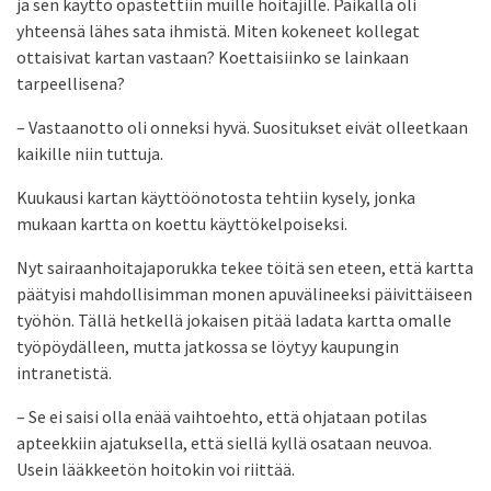
ja sen käyttö opastettiin muille hoitajille. Paikalla oli
yhteensä lähes sata ihmistä. Miten kokeneet kollegat
ottaisivat kartan vastaan? Koettaisiinko se lainkaan
tarpeellisena?
– Vastaanotto oli onneksi hyvä. Suositukset eivät olleetkaan
kaikille niin tuttuja.
Kuukausi kartan käyttöönotosta tehtiin kysely, jonka
mukaan kartta on koettu käyttökelpoiseksi.
Nyt sairaanhoitajaporukka tekee töitä sen eteen, että kartta
päätyisi mahdollisimman monen apuvälineeksi päivittäiseen
työhön. Tällä hetkellä jokaisen pitää ladata kartta omalle
työpöydälleen, mutta jatkossa se löytyy kaupungin
intranetistä.
– Se ei saisi olla enää vaihtoehto, että ohjataan potilas
apteekkiin ajatuksella, että siellä kyllä osataan neuvoa.
Usein lääkkeetön hoitokin voi riittää.