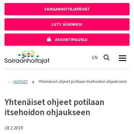
Siirry sisältöön
SAIRAANHOITAJAPÄIVÄT
LIITY JÄSENEKSI
ASIOINTIPALVELU
Etusivulle
In English
EN
Haku
Yhtenäiset ohjeet potilaan itsehoidon ohjaukseen
UUTISET
Yhtenäiset ohjeet potilaan
itsehoidon ohjaukseen
18.2.2019