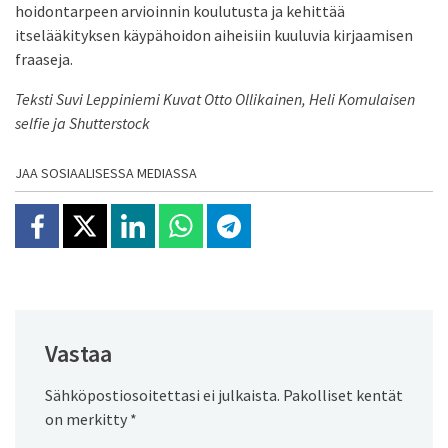
hoidontarpeen arvioinnin koulutusta ja kehittää
itselääkityksen käypähoidon aiheisiin kuuluvia kirjaamisen
fraaseja.
Teksti Suvi Leppiniemi Kuvat Otto Ollikainen, Heli Komulaisen
selfie ja Shutterstock
JAA SOSIAALISESSA MEDIASSA
Jaa Facebookissa
Jaa X:ssä
Jaa Linkedinissä
Jaa Whatsappissa
Jaa Telegramissa
Vastaa
Sähköpostiosoitettasi ei julkaista.
Pakolliset kentät
on merkitty
*