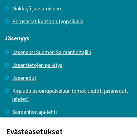
Vinkkejä jaksamiseen
Perusasiat kuntoon työpaikalla
Jäsenyys
Jäseneksi Suomen Sairaanhoitajiin
Jäsentietojen päivitys
Jäsenedut
Kirjaudu asiointipalveluun (omat tiedot, jäsenedut,
lehdet)
Sairaanhoitaja-lehti
Tutkiva Hoitotyö -lehti
Evästeasetukset