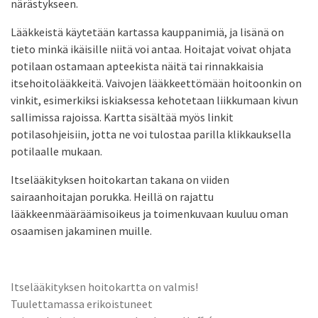
närästykseen.
Lääkkeistä käytetään kartassa kauppanimiä, ja lisänä on
tieto minkä ikäisille niitä voi antaa. Hoitajat voivat ohjata
potilaan ostamaan apteekista näitä tai rinnakkaisia
itsehoitolääkkeitä. Vaivojen lääkkeettömään hoitoonkin on
vinkit, esimerkiksi iskiaksessa kehotetaan liikkumaan kivun
sallimissa rajoissa. Kartta sisältää myös linkit
potilasohjeisiin, jotta ne voi tulostaa parilla klikkauksella
potilaalle mukaan.
Itselääkityksen hoitokartan takana on viiden
sairaanhoitajan porukka. Heillä on rajattu
lääkkeenmääräämisoikeus ja toimenkuvaan kuuluu oman
osaamisen jakaminen muille.
Itselääkityksen hoitokartta on valmis!
Tuulettamassa erikoistuneet