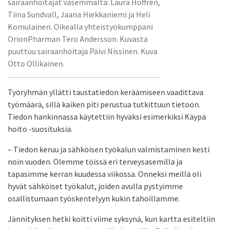
sairaanhoitajat vasemmalta: Laura Hoffrén,
Tiina Sundvall, Jaana Hiekkaniemi ja Heli
Komulainen. Oikealla yhteistyökumppani
OrionPharman Tero Andersson. Kuvasta
puuttuu sairaanhoitaja Päivi Nissinen. Kuva
Otto Ollikainen.
Työryhmän yllätti taustatiedon keräämiseen vaadittava
työmäärä, sillä kaiken piti perustua tutkittuun tietoon.
Tiedon hankinnassa käytettiin hyväksi esimerkiksi Käypä
hoito -suosituksia.
– Tiedon keruu ja sähköisen työkalun valmistaminen kesti
noin vuoden. Olemme töissä eri terveysasemilla ja
tapasimme kerran kuudessa viikossa. Onneksi meillä oli
hyvät sähköiset työkalut, joiden avulla pystyimme
osallistumaan työskentelyyn kukin tahoillamme.
Jännityksen hetki koitti viime syksynä, kun kartta esiteltiin