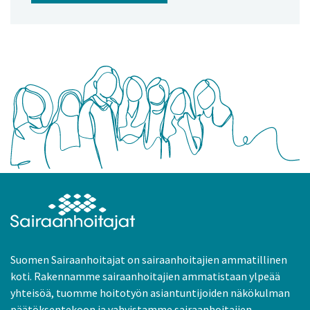
Suomen Sairaanhoitajat on sairaanhoitajien ammatillinen
koti. Rakennamme sairaanhoitajien ammatistaan ylpeää
yhteisöä, tuomme hoitotyön asiantuntijoiden näkökulman
päätöksentekoon ja vahvistamme sairaanhoitajien