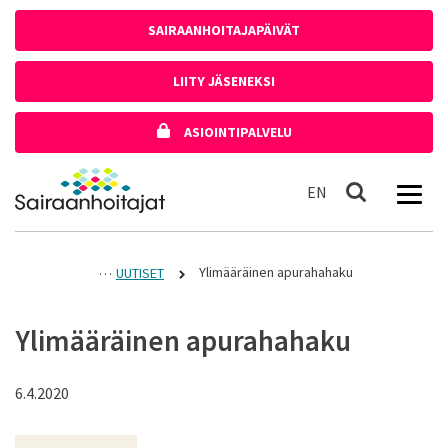
Siirry sisältöön
SAIRAANHOITAJAPÄIVÄT
LIITY JÄSENEKSI
ASIOINTIPALVELU
Etusivulle
In English
EN
Haku
Ylimääräinen apurahahaku
UUTISET
Ylimääräinen apurahahaku
6.4.2020