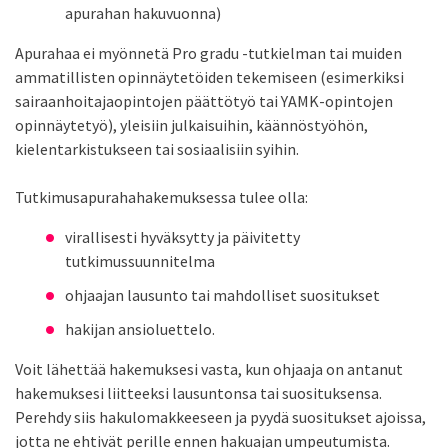
apurahan hakuvuonna)
Apurahaa ei myönnetä Pro gradu -tutkielman tai muiden
ammatillisten opinnäytetöiden tekemiseen (esimerkiksi
sairaanhoitajaopintojen päättötyö tai YAMK-opintojen
opinnäytetyö), yleisiin julkaisuihin, käännöstyöhön,
kielentarkistukseen tai sosiaalisiin syihin.
Tutkimusapurahahakemuksessa tulee olla:
virallisesti hyväksytty ja päivitetty
tutkimussuunnitelma
ohjaajan lausunto tai mahdolliset suositukset
hakijan ansioluettelo.
Voit lähettää hakemuksesi vasta, kun ohjaaja on antanut
hakemuksesi liitteeksi lausuntonsa tai suosituksensa.
Perehdy siis hakulomakkeeseen ja pyydä suositukset ajoissa,
jotta ne ehtivät perille ennen hakuajan umpeutumista.