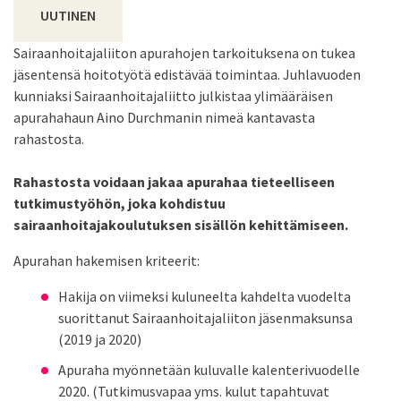
UUTINEN
Sairaanhoitajaliiton apurahojen tarkoituksena on tukea
jäsentensä hoitotyötä edistävää toimintaa. Juhlavuoden
kunniaksi Sairaanhoitajaliitto julkistaa ylimääräisen
apurahahaun Aino Durchmanin nimeä kantavasta
rahastosta.
Rahastosta voidaan jakaa apurahaa tieteelliseen
tutkimustyöhön, joka kohdistuu
sairaanhoitajakoulutuksen sisällön kehittämiseen.
Apurahan hakemisen kriteerit:
Hakija on viimeksi kuluneelta kahdelta vuodelta
suorittanut Sairaanhoitajaliiton jäsenmaksunsa
(2019 ja 2020)
Apuraha myönnetään kuluvalle kalenterivuodelle
2020. (Tutkimusvapaa yms. kulut tapahtuvat