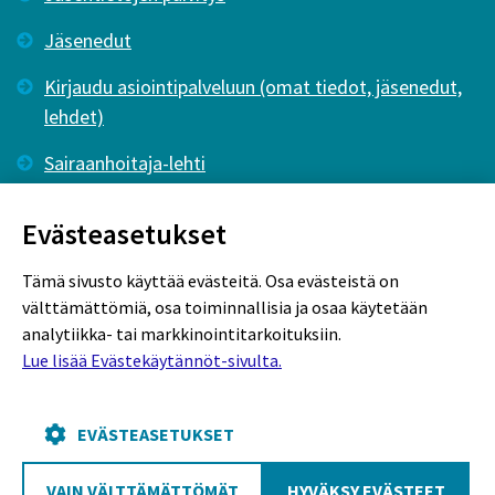
Jäsenedut
Kirjaudu asiointipalveluun (omat tiedot, jäsenedut,
lehdet)
Sairaanhoitaja-lehti
Tutkiva Hoitotyö -lehti
Evästeasetukset
Tämä sivusto käyttää evästeitä. Osa evästeistä on
välttämättömiä, osa toiminnallisia ja osaa käytetään
analytiikka- tai markkinointitarkoituksiin.
Lue lisää Evästekäytännöt-sivulta.
Rekisteriseloste
Tietosuojaseloste
Evästekäytännöt
EVÄSTEASETUKSET
VAIN VÄLTTÄMÄTTÖMÄT
HYVÄKSY EVÄSTEET