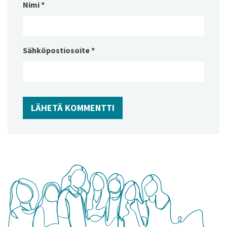
Nimi
*
Sähköpostiosoite
*