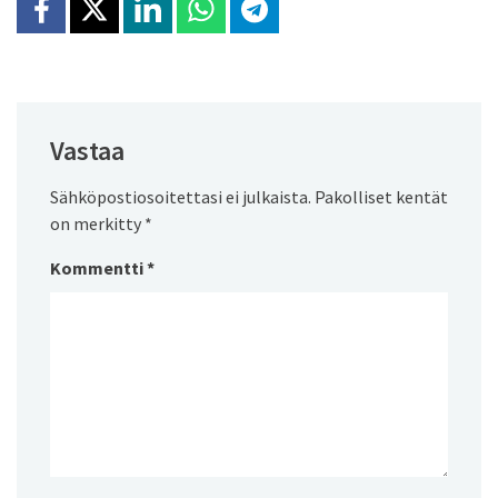
Jaa Facebookissa
Jaa X:ssä
Jaa Linkedinissä
Jaa Whatsappissa
Jaa Telegramissa
Vastaa
Sähköpostiosoitettasi ei julkaista.
Pakolliset kentät
on merkitty
*
Kommentti
*