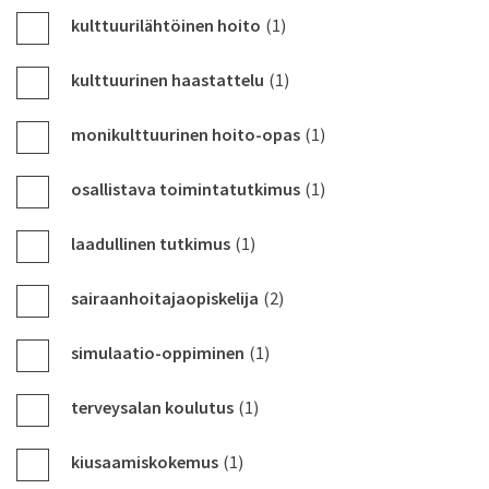
kulttuurilähtöinen hoito
(1)
kulttuurinen haastattelu
(1)
monikulttuurinen hoito-opas
(1)
osallistava toimintatutkimus
(1)
laadullinen tutkimus
(1)
sairaanhoitajaopiskelija
(2)
simulaatio-oppiminen
(1)
terveysalan koulutus
(1)
kiusaamiskokemus
(1)