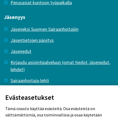
Perusasiat kuntoon työpaikalla
Jäsenyys
Jäseneksi Suomen Sairaanhoitajiin
Jäsentietojen päivitys
Jäsenedut
Kirjaudu asiointipalveluun (omat tiedot, jäsenedut,
lehdet)
Sairaanhoitaja-lehti
Tutkiva Hoitotyö -lehti
Evästeasetukset
Tämä sivusto käyttää evästeitä. Osa evästeistä on
välttämättömiä, osa toiminnallisia ja osaa käytetään