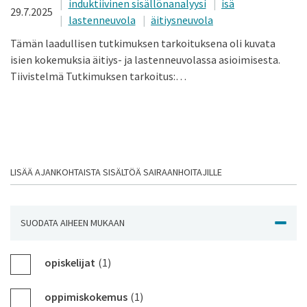
induktiivinen sisällönanalyysi
isä
29.7.2025
lastenneuvola
äitiysneuvola
Tämän laadullisen tutkimuksen tarkoituksena oli kuvata
isien kokemuksia äitiys- ja lastenneuvolassa asioimisesta.
Tiivistelmä Tutkimuksen tarkoitus:…
LISÄÄ AJANKOHTAISTA SISÄLTÖÄ SAIRAANHOITAJILLE
SUODATA AIHEEN MUKAAN
NÄYTÄ J
opiskelijat
(1)
oppimiskokemus
(1)