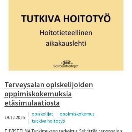
Terveysalan opiskelijoiden
oppimiskokemuksia
etäsimulaatiosta
opiskelijat
oppimiskokemus
19.12.2025
tutkiva hoitotyö
TIIVISTELMÄ Tutkimuksen tarkoitus: Selvittää terveysalan