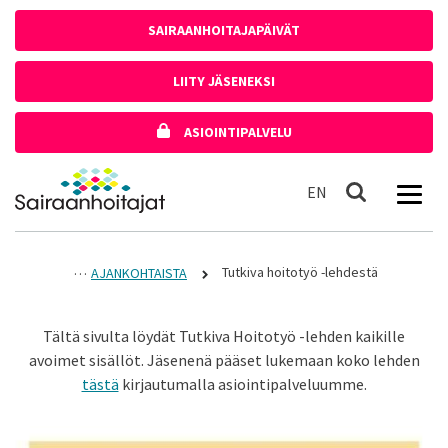
Siirry sisältöön
SAIRAANHOITAJAPÄIVÄT
LIITY JÄSENEKSI
ASIOINTIPALVELU
Etusivulle
In English
EN
Haku
Tutkiva hoitotyö -lehdestä
AJANKOHTAISTA
Tältä sivulta löydät Tutkiva Hoitotyö -lehden kaikille
avoimet sisällöt. Jäsenenä pääset lukemaan koko lehden
tästä
kirjautumalla asiointipalveluumme.