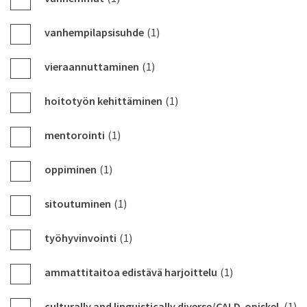
vanhempilapsisuhde
(1)
vieraannuttaminen
(1)
hoitotyön kehittäminen
(1)
mentorointi
(1)
oppiminen
(1)
sitoutuminen
(1)
työhyvinvointi
(1)
ammattitaitoa edistävä harjoittelu
(1)
culturally and linguistically diverse/CALD-opiskel
(1)