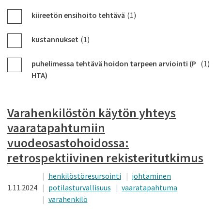
kiireetön ensihoito tehtävä
(1)
kustannukset
(1)
puhelimessa tehtävä hoidon tarpeen arviointi (P
(1)
HTA)
Varahenkilöstön käytön yhteys
vaaratapahtumiin
vuodeosastohoidossa:
retrospektiivinen rekisteritutkimus
henkilöstöresursointi
johtaminen
1.11.2024
potilasturvallisuus
vaaratapahtuma
varahenkilö