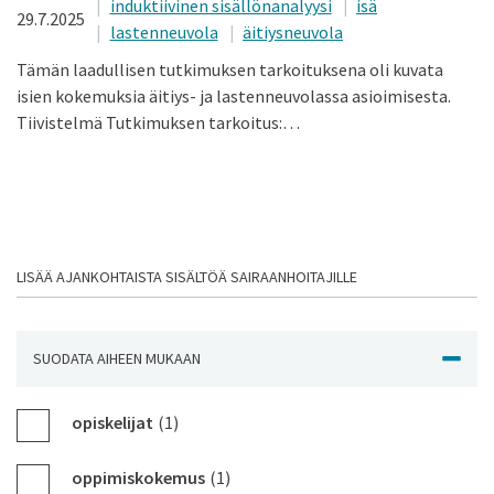
induktiivinen sisällönanalyysi
isä
29.7.2025
lastenneuvola
äitiysneuvola
Tämän laadullisen tutkimuksen tarkoituksena oli kuvata
isien kokemuksia äitiys- ja lastenneuvolassa asioimisesta.
Tiivistelmä Tutkimuksen tarkoitus:…
LISÄÄ AJANKOHTAISTA SISÄLTÖÄ SAIRAANHOITAJILLE
SUODATA AIHEEN MUKAAN
NÄYTÄ J
opiskelijat
(1)
oppimiskokemus
(1)