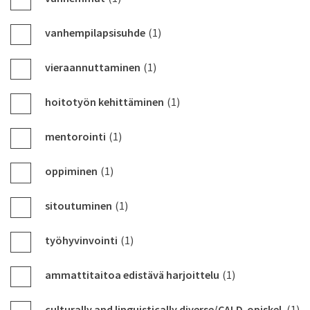
vanhempilapsisuhde
(1)
vieraannuttaminen
(1)
hoitotyön kehittäminen
(1)
mentorointi
(1)
oppiminen
(1)
sitoutuminen
(1)
työhyvinvointi
(1)
ammattitaitoa edistävä harjoittelu
(1)
culturally and linguistically diverse/CALD-opiskel
(1)