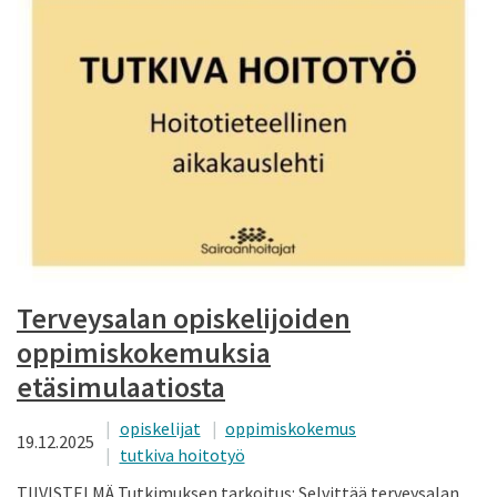
Terveysalan opiskelijoiden
oppimiskokemuksia
etäsimulaatiosta
opiskelijat
oppimiskokemus
19.12.2025
tutkiva hoitotyö
TIIVISTELMÄ Tutkimuksen tarkoitus: Selvittää terveysalan