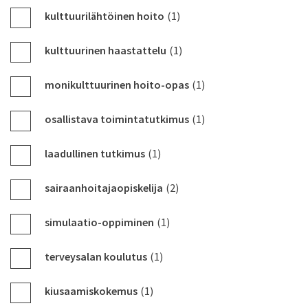
kulttuurilähtöinen hoito
(1)
kulttuurinen haastattelu
(1)
monikulttuurinen hoito-opas
(1)
osallistava toimintatutkimus
(1)
laadullinen tutkimus
(1)
sairaanhoitajaopiskelija
(2)
simulaatio-oppiminen
(1)
terveysalan koulutus
(1)
kiusaamiskokemus
(1)