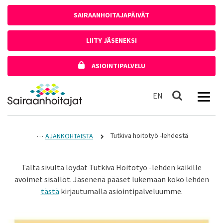
Siirry sisältöön
SAIRAANHOITAJAPÄIVÄT
LIITY JÄSENEKSI
ASIOINTIPALVELU
Etusivulle
In English
EN
Haku
Tutkiva hoitotyö -lehdestä
AJANKOHTAISTA
Tältä sivulta löydät Tutkiva Hoitotyö -lehden kaikille
avoimet sisällöt. Jäsenenä pääset lukemaan koko lehden
tästä
kirjautumalla asiointipalveluumme.