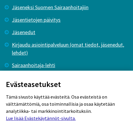
Jäseneksi Suomen Sairaanhoitajiin
Jäsentietojen päivitys
Jäsenedut
Kirjaudu asiointipalveluun (omat tiedot, jäsenedut,
lehdet)
Sairaanhoitaja-lehti
Tutkiva Hoitotyö -lehti
Evästeasetukset
Tämä sivusto käyttää evästeitä. Osa evästeistä on
välttämättömiä, osa toiminnallisia ja osaa käytetään
analytiikka- tai markkinointitarkoituksiin.
Lue lisää Evästekäytännöt-sivulta.
Rekisteriseloste
Tietosuojaseloste