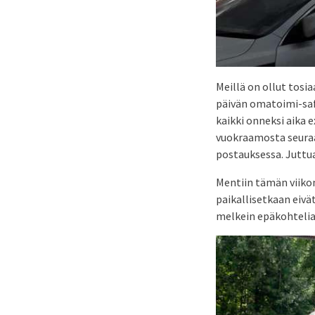
Meillä on ollut tosi
päivän omatoimi-safa
kaikki onneksi aika e
vuokraamosta seuraa
postauksessa. Juttua 
Mentiin tämän viiko
paikallisetkaan eivät
melkein epäkohtelias