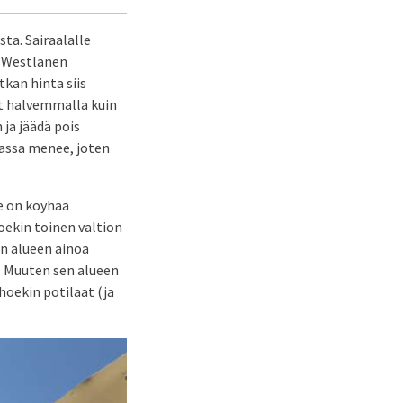
ta. Sairaalalle
n Westlanen
kan hinta siis
t halvemmalla kuin
 ja jäädä pois
kassa menee, joten
e on köyhää
oekin toinen valtion
in alueen ainoa
a. Muuten sen alueen
hoekin potilaat (ja