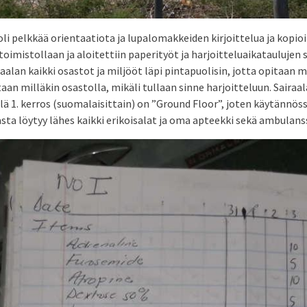
i pelkkää orientaatiota ja lupalomakkeiden kirjoittelua ja kopioi
toimistollaan ja aloitettiin paperityöt ja harjoitteluaikataulujen 
aalan kaikki osastot ja miljööt läpi pintapuolisin, jotta opitaan m
aan milläkin osastolla, mikäli tullaan sinne harjoitteluun. Sairaa
lä 1. kerros (suomalaisittain) on ”Ground Floor”, joten käytännöss
asta löytyy lähes kaikki erikoisalat ja oma apteekki sekä ambulans