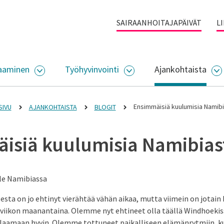
SAIRAANHOITAJAPÄIVÄT
L
aaminen
Työhyvinvointi
Ajankohtaista
ALIKKO
AVAA ALASIVUJEN VALIKKO
AVAA ALASIVUJEN VALI
A
Ensimmäisiä kuulumisia Namib
SIVU
AJANKOHTAISTA
BLOGIT
isiä kuulumisia Namibias
ele Namibiassa
esta on jo ehtinyt vierähtää vähän aikaa, mutta viimein on jotain 
viikon maanantaina. Olemme nyt ehtineet olla täällä Windhoekissa
rullaamaan hyvin. Olemme tottuneet paikalliseen elämänrytmiin, 