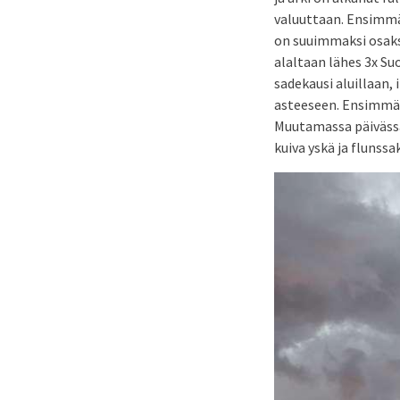
valuuttaan. Ensimmäi
on suuimmaksi osaks
alaltaan lähes 3x Su
sadekausi aluillaan
asteeseen. Ensimmäis
Muutamassa päivässä
kuiva yskä ja flunssa