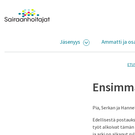
Siirry sisältöön
Etusivulle
Jäsenyys
Ammatti ja os
AVAA ALASIVUJEN V
ETU
Ensimmä
Pia, Serkan ja Hann
Edellisestä postauks
työt alkoivat tämän 
ja arki on alkanut 