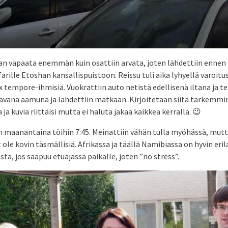
aan vapaata enemmän kuin osattiin arvata, joten lähdettiin ennen 
rille Etoshan kansallispuistoon. Reissu tuli aika lyhyellä varoitu
x tempore-ihmisiä. Vuokrattiin auto netistä edellisenä iltana ja t
vana aamuna ja lähdettiin matkaan. Kirjoitetaan siitä tarkemmi
ja kuvia riittäisi mutta ei haluta jakaa kaikkea kerralla. 😉
n maanantaina töihin 7:45. Meinattiin vähän tulla myöhässä, mut
 ole kovin täsmällisiä. Afrikassa ja täällä Namibiassa on hyvin eri
ta, jos saapuu etuajassa paikalle, joten ”no stress”.