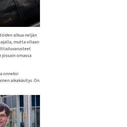
töiden alkua neljän
sajalla, mutta ollaan
elttailuvarusteet
n jossain omassa
ta onneksi
lainen aikakäsitys. On