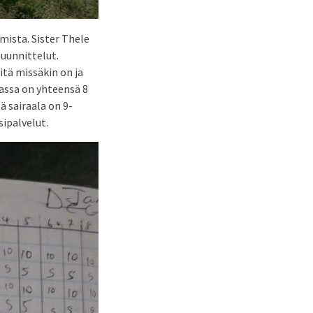
mista. Sister Thele
suunnittelut.
itä missäkin on ja
lassa on yhteensä 8
ä sairaala on 9-
sipalvelut.