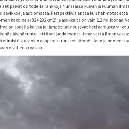
set päivät oli todella rankkoja flunssassa kuivan ja kuuman ilma
i aavikkoa ja autiomaata. Perspektiiviä antaa kun hahmotat että
omen kokoinen (824 292km2) ja asukkaita on vain 2,2 miljoonaa. V
, ilma on todella kuivaa ja lämpötilat nousevat heti aamusta yli
inä päivinä tuntui, että voi juoda monta litraa vettä ilman vessas
 elimistö kuitenkin adaptoituu uuteen lämpötilaan ja homeostaa
kaan eivät enää vaivaa.