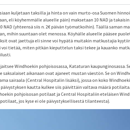
iaan kuljetaan taksilla ja hinta on vain murto-osa Suomen hinnois
an, eli köyhemmälle alueelle päin) maksetaan 10 NAD ja takaisi
0 NAD (yhteensä siis n. 2€ päivän työmatkoihin). Täällä saman mat
n, mihin suuntaan olet menossa. Köyhälle alueelle pääsee puole
aksit ovat jaettuja eli sinne voi hypätä muitakin matkustajia kyytiin
 voi tietää, miten pitkän kieputtelun taksi tekee ja kauanko mat
lusti.
sijaitsee Windhoekin pohjoisosassa, Kataturan kaupunginosassa. S
e saksalaiset aikanaan ovat ajaneet mustan väestön. Se on Windh
ma sairaala (Central Hospitalin lisäksi), jossa on koko Windhoek
 päivystyksen kautta kulkee siis päivittäin valtava määrä potilait
dhoekin pohjoisosan potilaat ja Central Hospitaliin eteläisen Wind
otilaat, jos kyse ei ole päivystyksellisestä tilanteesta).