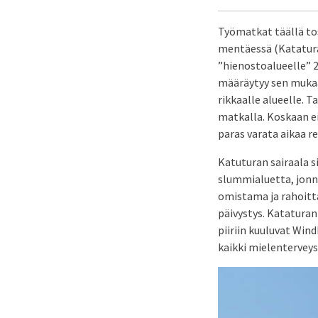
Työmatkat täällä tos
mentäessä (Katatura
”hienostoalueelle” 2
määräytyy sen mukaa
rikkaalle alueelle. T
matkalla. Koskaan ei
paras varata aikaa rei
Katuturan sairaala 
slummialuetta, jonn
omistama ja rahoitta
päivystys. Kataturan
piiriin kuuluvat Win
kaikki mielenterveysp