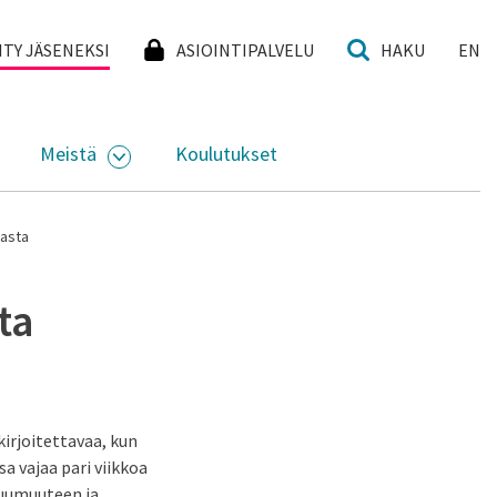
I
IITY JÄSENEKSI
ASIOINTIPALVELU
HAKU
EN
Meistä
Koulutukset
KKO
VAA ALASIVUJEN VALIKKO
AVAA ALASIVUJEN VALIKKO
iasta
ta
kirjoitettavaa, kun
 vajaa pari viikkoa
kuumuuteen ja