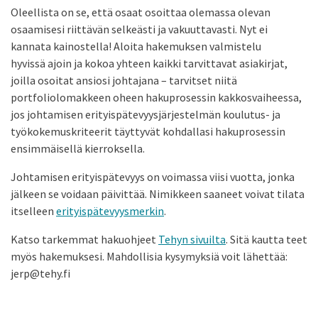
Oleellista on se, että osaat osoittaa olemassa olevan
osaamisesi riittävän selkeästi ja vakuuttavasti. Nyt ei
kannata kainostella! Aloita hakemuksen valmistelu
hyvissä ajoin ja kokoa yhteen kaikki tarvittavat asiakirjat,
joilla osoitat ansiosi johtajana – tarvitset niitä
portfoliolomakkeen oheen hakuprosessin kakkosvaiheessa,
jos johtamisen erityispätevyysjärjestelmän koulutus- ja
työkokemuskriteerit täyttyvät kohdallasi hakuprosessin
ensimmäisellä kierroksella.
Johtamisen erityispätevyys on voimassa viisi vuotta, jonka
jälkeen se voidaan päivittää. Nimikkeen saaneet voivat tilata
itselleen
erityispätevyysmerkin
.
Katso tarkemmat hakuohjeet
Tehyn sivuilta
. Sitä kautta teet
myös hakemuksesi. Mahdollisia kysymyksiä voit lähettää:
jerp@tehy.fi