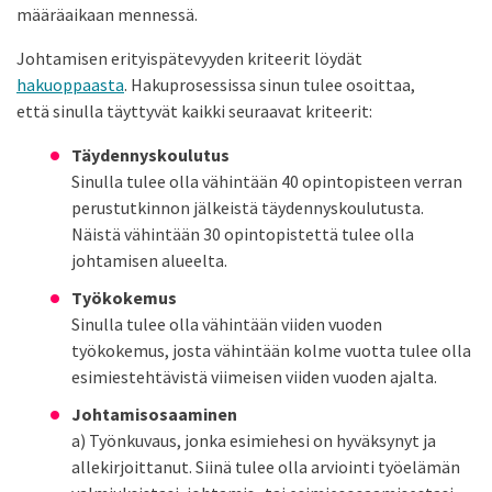
määräaikaan mennessä.
Johtamisen erityispätevyyden kriteerit löydät
hakuoppaasta
. Hakuprosessissa sinun tulee osoittaa,
että sinulla täyttyvät kaikki seuraavat kriteerit:
Täydennyskoulutus
Sinulla tulee olla vähintään 40 opintopisteen verran
perustutkinnon jälkeistä täydennyskoulutusta.
Näistä vähintään 30 opintopistettä tulee olla
johtamisen alueelta.
Työkokemus
Sinulla tulee olla vähintään viiden vuoden
työkokemus, josta vähintään kolme vuotta tulee olla
esimiestehtävistä viimeisen viiden vuoden ajalta.
Johtamisosaaminen
a) Työnkuvaus, jonka esimiehesi on hyväksynyt ja
allekirjoittanut. Siinä tulee olla arviointi työelämän