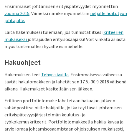
Ensimmäiset johtamisen erityispätevyydet myönnettiin
vuonna 2015
. Viimeksi nimike myönnettiin
neljälle hoitotyön
johtajalle.
Laita hakemuksesi tulemaan, jos tunnistat itsesi
kriteerien
mukaiseksi
johtajuuden erityisosaajaksi! Voit vinkata asiasta
myös tuntemallesi hyvälle esimiehelle.
Hakuohjeet
Hakemuksen teet
Tehyn sivuilla
. Ensimmäisessä vaiheessa
täytät hakulomakkeen ja lähetät sen 17.5.-30.9.2018 välisenä
aikana. Hakemukset käsitellään sen jälkeen.
Erillinen portfoliolomake lähetetään hakuajan jälkeen
sähköpostitse niille hakijoille, jotka täyttävät johtamisen
erityispätevyysjärjestelmän koulutus- ja
työkokemuskriteerit. Portfoliolomakkeella hakija kuvaa ja
arvioi omaa johtamisosaamistaan ohjeistuksen mukaisesti,