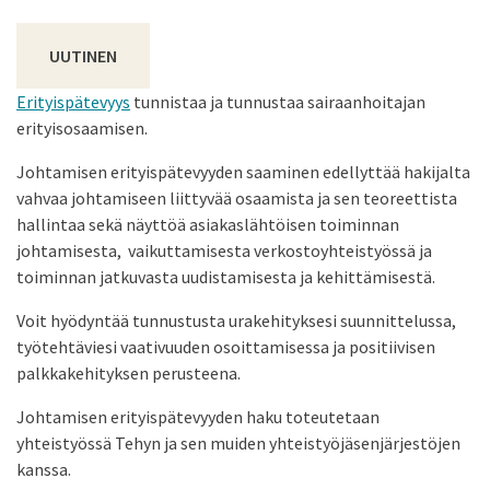
UUTINEN
Erityispätevyys
tunnistaa ja tunnustaa sairaanhoitajan
erityisosaamisen.
Johtamisen erityispätevyyden saaminen edellyttää hakijalta
vahvaa johtamiseen liittyvää osaamista ja sen teoreettista
hallintaa sekä näyttöä asiakaslähtöisen toiminnan
johtamisesta, vaikuttamisesta verkostoyhteistyössä ja
toiminnan jatkuvasta uudistamisesta ja kehittämisestä.
Voit hyödyntää tunnustusta urakehityksesi suunnittelussa,
työtehtäviesi vaativuuden osoittamisessa ja positiivisen
palkkakehityksen perusteena.
Johtamisen erityispätevyyden haku toteutetaan
yhteistyössä Tehyn ja sen muiden yhteistyöjäsenjärjestöjen
kanssa.