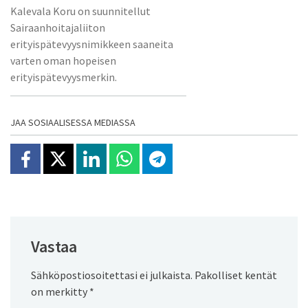
Kalevala Koru on suunnitellut
Sairaanhoitajaliiton
erityispätevyysnimikkeen saaneita
varten oman hopeisen
erityispätevyysmerkin.
JAA SOSIAALISESSA MEDIASSA
Jaa Facebookissa
Jaa X:ssä
Jaa Linkedinissä
Jaa Whatsappissa
Jaa Telegramissa
Vastaa
Sähköpostiosoitettasi ei julkaista.
Pakolliset kentät
on merkitty
*