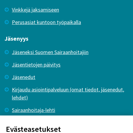
Vinkkejä jaksamiseen
Perusasiat kuntoon työpaikalla
Jäsenyys
Jäseneksi Suomen Sairaanhoitajiin
Jäsentietojen päivitys
Jäsenedut
Kirjaudu asiointipalveluun (omat tiedot, jäsenedut,
lehdet)
Sairaanhoitaja-lehti
Tutkiva Hoitotyö -lehti
Evästeasetukset