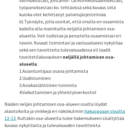
valmiuksistasi, johtamis- tai esimiesosaamisestasi,
työpanoksestasi ko. tehtävissä sekä kuvaus siitä
kuinka olet kehittänyt palvelujärjestelmää.
b) Työnäyte, jolla osoitat, että sinulla on osaamista
kaikilla alla mainituilla neljällä johtamisen osa-
alueella. Voit todistaa ja perustella osaamistasi eri
tavoin. Kuvaat toimintasi ja vastuualueesi nykytilaa
sekä sen tavoitteita tulevaisuudessa eli laadit
tavoitetilakuvauksen
neljällä johtamisen osa-
alueella
:
1.Asiantuntijuus osana johtamista
2.Uudistuminen
3.Asiakaslähtöinen toiminta
4.Vaikuttaminen ja yhteistyöverkostot
Näiden neljän johtamisen osa-alueen osalta löydät
alaotsikoita ja vinkkejä eri näkökulmiin
hakuoppaan sivuilta
12-13.
Kultakin osa-alueelta tulee hakemukseen sisällyttää
kuvaus nykytilasta ja tulevaisuuden tavoitteista.