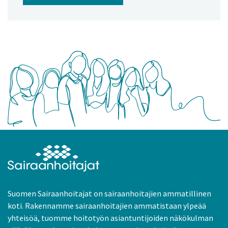
Suomen Sairaanhoitajat on sairaanhoitajien ammatillinen
koti. Rakennamme sairaanhoitajien ammatistaan ylpeää
yhteisöä, tuomme hoitotyön asiantuntijoiden näkökulman