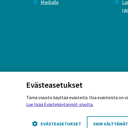
Medialle
La
ra
Evästeasetukset
Tämä sivusto käyttää evästeitä. Osa evästeistä on v
Lue lisää Evästekäytännöt-sivulta.
Rekisteriseloste
Tietosuojaseloste
Eväs
EVÄSTEASETUKSET
VAIN VÄLTTÄMÄ