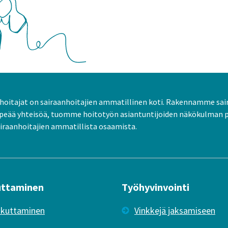
oitajat on sairaanhoitajien ammatillinen koti. Rakennamme sai
peää yhteisöä, tuomme hoitotyön asiantuntijoiden näkökulman 
raanhoitajien ammatillista osaamista.
uttaminen
Työhyvinvointi
ikuttaminen
Vinkkejä jaksamiseen