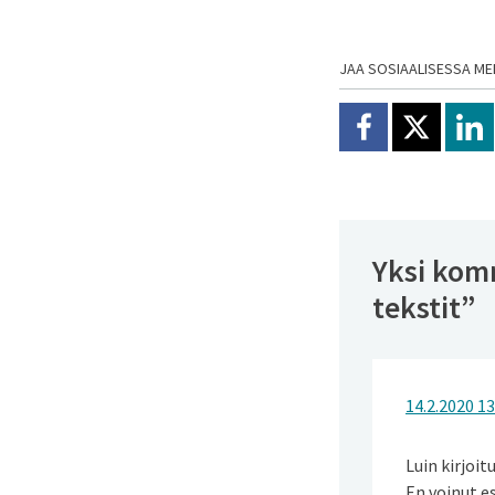
JAA SOSIAALISESSA ME
Jaa Facebookissa
Jaa X:ssä
Jaa
Yksi komm
tekstit
”
14.2.2020 13
Luin kirjoit
En voinut es