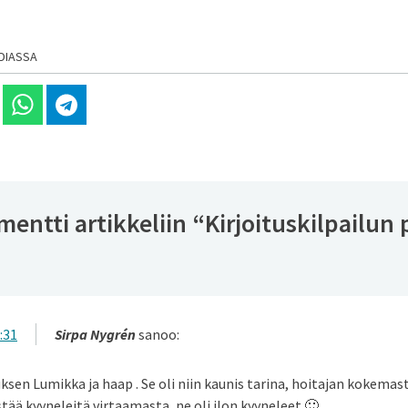
DIASSA
 Linkedinissä
Jaa Whatsappissa
Jaa Telegramissa
entti artikkeliin “
Kirjoituskilpailun
:31
Sirpa Nygrén
sanoo:
uksen Lumikka ja haap . Se oli niin kaunis tarina, hoitajan kokema
tää kyyneleitä virtaamasta, ne oli ilon kyyneleet 🙂