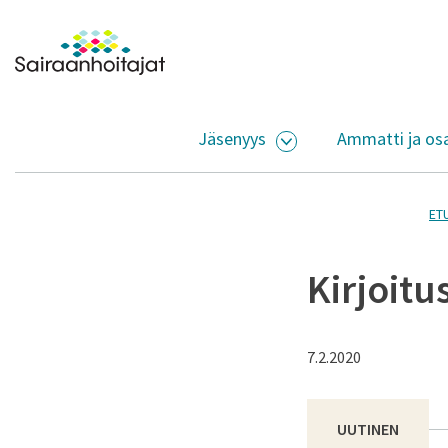
Siirry sisältöön
Etusivulle
Jäsenyys
Ammatti ja os
AVAA ALASIVUJEN V
ET
Kirjoitu
7.2.2020
UUTINEN