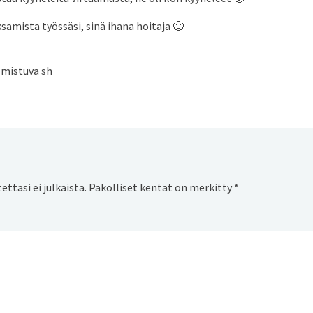
samista työssäsi, sinä ihana hoitaja 🙂
lmistuva sh
ttasi ei julkaista.
Pakolliset kentät on merkitty
*