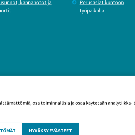
usunnot, kannanotot ja
Perusasiat kuntoon
portit
työpaikalla
älttämättömiä, osa toiminnallisia ja osaa käytetään analytiikka- t
tekäytännöt
TTÖMÄT
HYVÄKSY EVÄSTEET