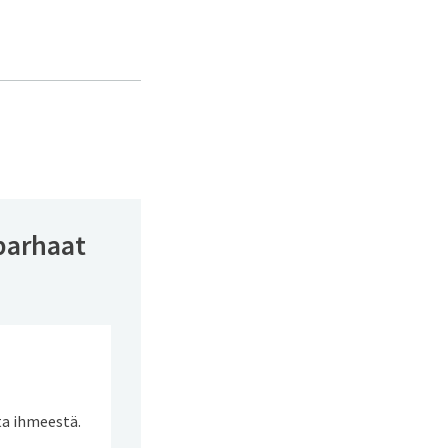
 parhaat
sta ihmeestä.