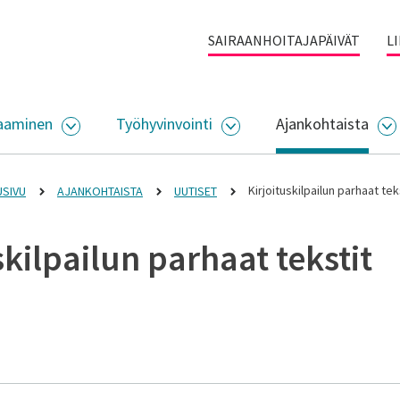
SAIRAANHOITAJAPÄIVÄT
L
aaminen
Työhyvinvointi
Ajankohtaista
ALIKKO
AVAA ALASIVUJEN VALIKKO
AVAA ALASIVUJEN VALI
A
Kirjoituskilpailun parhaat tek
USIVU
AJANKOHTAISTA
UUTISET
skilpailun parhaat tekstit