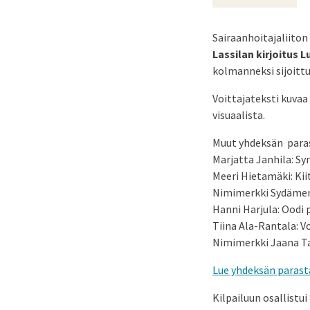
Sairaanhoitajaliiton 
Lassilan kirjoitus 
kolmanneksi sijoittu
Voittajateksti kuvaa 
visuaalista.
Muut yhdeksän parast
Marjatta Janhila: S
Meeri Hietamäki: Kii
Nimimerkki Sydämen a
Hanni Harjula: Oodi 
Tiina Ala-Rantala: Voi
Nimimerkki Jaana Tal
Lue yhdeksän parasta
Kilpailuun osallistui 