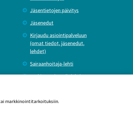
Jäsentietojen päivitys
Jäsenedut
Kirjaudu asiointipalveluun
(omat tiedot, jäsenedut,
lehdet)
Sairaanhoitaja-lehti
Tutkiva Hoitotyö -lehti
ai markkinointitarkoituksiin.