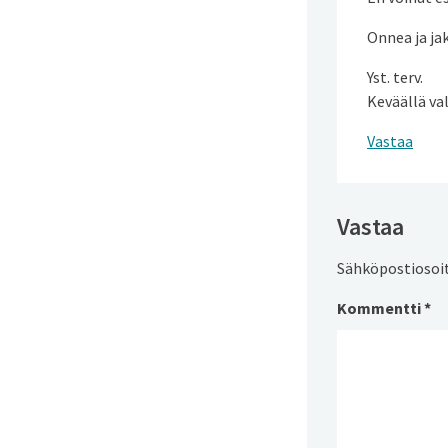
Onnea ja jak
Yst. terv.
Keväällä va
Vastaa
Vastaa
Sähköpostiosoite
Kommentti
*