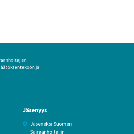
raanhoitajien
päätöksentekoon ja
Jäsenyys
Jäseneksi Suomen
Sairaanhoitajiin