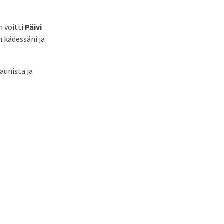
n voitti
Päivi
än kädessäni ja
aunista ja