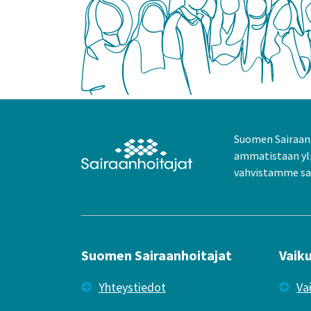
Suomen Sairaanh
ammatistaan yl
vahvistamme sai
Suomen Sairaanhoitajat
Vaik
Yhteystiedot
Va