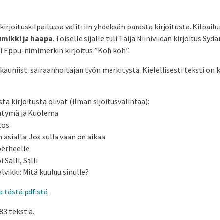
kirjoituskilpailussa valittiin yhdeksän parasta kirjoitusta. Kilpailu
Lumikki ja haapa
. Toiselle sijalle tuli Taija Niiniviidan kirjoitus Syd
i Eppu-nimimerkin kirjoitus ”Köh köh”.
kauniisti sairaanhoitajan työn merkitystä. Kielellisesti teksti on k
a kirjoitusta olivat (ilman sijoitusvalintaa):
yntymä ja Kuolema
tos
sialla: Jos sulla vaan on aikaa
perheelle
 Salli, Salli
vikki: Mitä kuuluu sinulle?
 tästä pdf:stä
83 tekstiä.