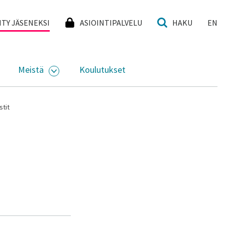
I
IITY JÄSENEKSI
ASIOINTIPALVELU
HAKU
EN
Meistä
Koulutukset
KKO
VAA ALASIVUJEN VALIKKO
AVAA ALASIVUJEN VALIKKO
stit