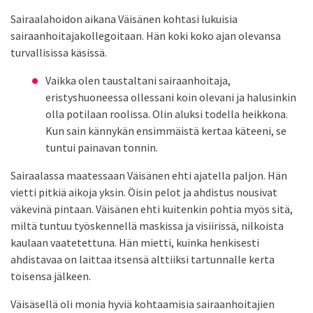
Sairaalahoidon aikana Väisänen kohtasi lukuisia
sairaanhoitajakollegoitaan. Hän koki koko ajan olevansa
turvallisissa käsissä.
Vaikka olen taustaltani sairaanhoitaja,
eristyshuoneessa ollessani koin olevani ja halusinkin
olla potilaan roolissa. Olin aluksi todella heikkona.
Kun sain kännykän ensimmäistä kertaa käteeni, se
tuntui painavan tonnin.
Sairaalassa maatessaan Väisänen ehti ajatella paljon. Hän
vietti pitkiä aikoja yksin. Öisin pelot ja ahdistus nousivat
väkevinä pintaan. Väisänen ehti kuitenkin pohtia myös sitä,
miltä tuntuu työskennellä maskissa ja visiirissä, nilkoista
kaulaan vaatetettuna. Hän mietti, kuinka henkisesti
ahdistavaa on laittaa itsensä alttiiksi tartunnalle kerta
toisensa jälkeen.
Väisäsellä oli monia hyviä kohtaamisia sairaanhoitajien