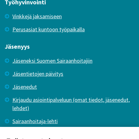
Työhyvinvointi
Vinkkejä jaksamiseen
Perusasiat kuntoon työpaikalla
Jäsenyys
Jäseneksi Suomen Sairaanhoitajiin
Jäsentietojen päivitys
Jäsenedut
Kirjaudu asiointipalveluun (omat tiedot, jäsenedut,
lehdet)
Sairaanhoitaja-lehti
Tutkiva Hoitotyö -lehti