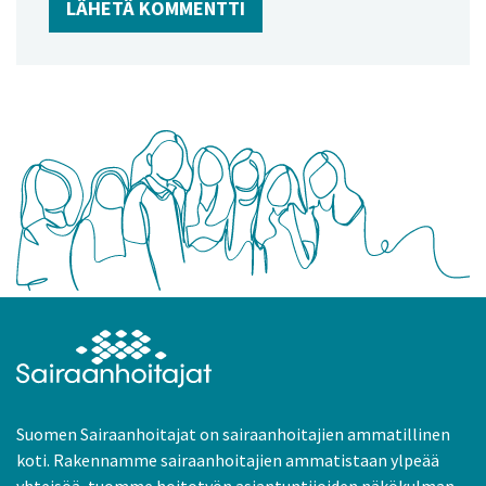
Suomen Sairaanhoitajat on sairaanhoitajien ammatillinen
koti. Rakennamme sairaanhoitajien ammatistaan ylpeää
yhteisöä, tuomme hoitotyön asiantuntijoiden näkökulman