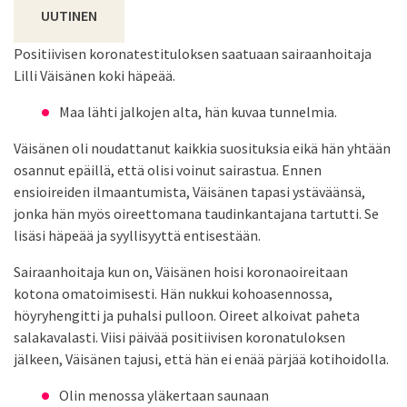
UUTINEN
Positiivisen koronatestituloksen saatuaan sairaanhoitaja
Lilli Väisänen koki häpeää.
Maa lähti jalkojen alta, hän kuvaa tunnelmia.
Väisänen oli noudattanut kaikkia suosituksia eikä hän yhtään
osannut epäillä, että olisi voinut sairastua. Ennen
ensioireiden ilmaantumista, Väisänen tapasi ystäväänsä,
jonka hän myös oireettomana taudinkantajana tartutti. Se
lisäsi häpeää ja syyllisyyttä entisestään.
Sairaanhoitaja kun on, Väisänen hoisi koronaoireitaan
kotona omatoimisesti. Hän nukkui kohoasennossa,
höyryhengitti ja puhalsi pulloon. Oireet alkoivat paheta
salakavalasti. Viisi päivää positiivisen koronatuloksen
jälkeen, Väisänen tajusi, että hän ei enää pärjää kotihoidolla.
Olin menossa yläkertaan saunaan