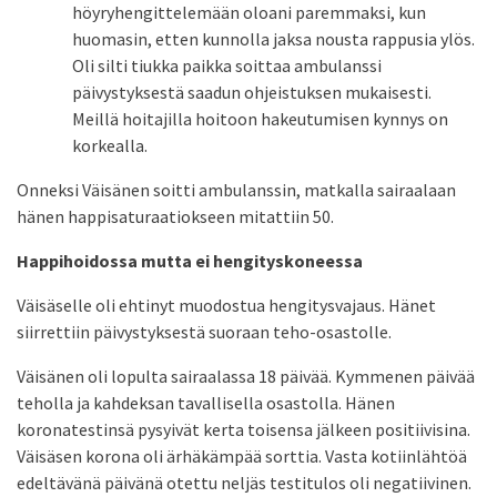
höyryhengittelemään oloani paremmaksi, kun
huomasin, etten kunnolla jaksa nousta rappusia ylös.
Oli silti tiukka paikka soittaa ambulanssi
päivystyksestä saadun ohjeistuksen mukaisesti.
Meillä hoitajilla hoitoon hakeutumisen kynnys on
korkealla.
Onneksi Väisänen soitti ambulanssin, matkalla sairaalaan
hänen happisaturaatiokseen mitattiin 50.
Happihoidossa mutta ei hengityskoneessa
Väisäselle oli ehtinyt muodostua hengitysvajaus. Hänet
siirrettiin päivystyksestä suoraan teho-osastolle.
Väisänen oli lopulta sairaalassa 18 päivää. Kymmenen päivää
teholla ja kahdeksan tavallisella osastolla. Hänen
koronatestinsä pysyivät kerta toisensa jälkeen positiivisina.
Väisäsen korona oli ärhäkämpää sorttia. Vasta kotiinlähtöä
edeltävänä päivänä otettu neljäs testitulos oli negatiivinen.