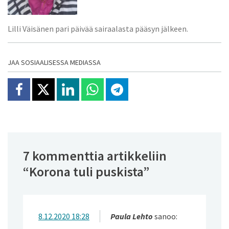
Lilli Väisänen pari päivää sairaalasta pääsyn jälkeen.
JAA SOSIAALISESSA MEDIASSA
Jaa Facebookissa
Jaa X:ssä
Jaa Linkedinissä
Jaa Whatsappissa
Jaa Telegramissa
7 kommenttia artikkeliin
“
Korona tuli puskista
”
8.12.2020 18:28
Paula Lehto
sanoo: