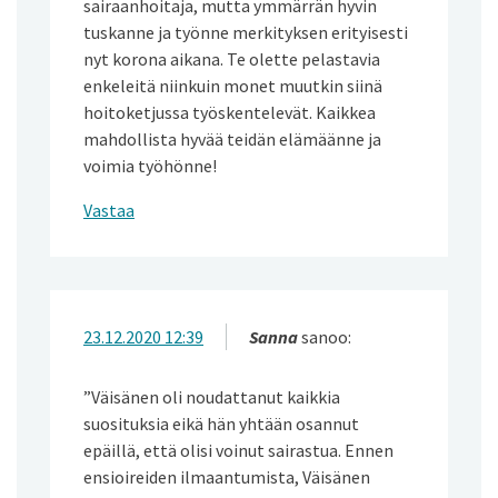
sairaanhoitaja, mutta ymmärrän hyvin
tuskanne ja työnne merkityksen erityisesti
nyt korona aikana. Te olette pelastavia
enkeleitä niinkuin monet muutkin siinä
hoitoketjussa työskentelevät. Kaikkea
mahdollista hyvää teidän elämäänne ja
voimia työhönne!
Vastaa
23.12.2020 12:39
Sanna
sanoo:
”Väisänen oli noudattanut kaikkia
suosituksia eikä hän yhtään osannut
epäillä, että olisi voinut sairastua. Ennen
ensioireiden ilmaantumista, Väisänen