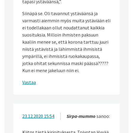
tapasi ystäväänsä,”.
Siinäpä se. Oli tavannut ystäväänsä ja
varmasti aiemmin myös muita ystäviään eli
ei todellakaan ollut noudattanut kaikkia
suosituksia. Milloin ihmisten paksuun
kaaliin menee se, että korona tarttuu juuri
niistä ystävistä ja lähimmistä ihmisistä
ympärillä, ei ihmisistä ruokakaupassa,
jotka ohitat sekunnissa maski päässä?????
Kun ei mene jakeluun niin ei.
Vastaa
23.12.2020 15:54
Sirpa-mummo
sanoo:
Kiitos tästä kirjoituksesta. Toivotan Hyvää