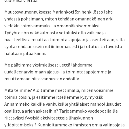
vuotensa viettää.
Muutosvalmennuksessa Mariankoti 5:n henkilöstö lähti
yhdessä pohtimaan, miten tehdään omannäköinen arki
vieläkin toimivammaksi ja omannäköisemmäksi.
Työyhteisön näkökulmasta voi aluksi olla vaikeaa ja
haasteellista muuttaa toimintatapojaan ja asenteitaan, sillä
työtä tehdään usein rutiininomaisesti ja totutuista tavoista
halutaan pitää kiinni.
Me päätimme yksimielisesti, että lähdemme
uudelleenarvioimaan ajatus- ja toimintatapojamme ja
muuttamaan niitä vanhusten ehdoilla.
Mitä teimme? Aloitimme miettimällä, miten voisimme
toimia toisin, ja esitimme itsellemme kysymyksiä:
Annammeko kaikille vanhuksille yhtäläiset mahdollisuudet
osallistua arjen askareihin? Tarjoammeko vuodepotilaille
riittävästi fyysisiä aktiviteetteja lihaskunnon
ylläpitämiseksi? Kunnioitammeko ihmisten omia valintoja ja