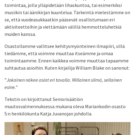
toimintaa, jolla ylläpidetään lihaskuntoa, tai esimerkiksi
musiikin tai äänikirjan kuuntelua. Tärkeintä mielestämme on
se, että vuodeasukkaatkin pääsevät osallistumaan eri
aktiviteetteihin ja viettämään välillä hemmotteluhetkiä
muiden kanssa.
Osastollamme vallitsee kehitysmyönteinen ilmapiiri, sillä
tiedämme, että voimme muuttaa itseämme ja omaa
toimintaamme. Ennen kaikkea voimme muuttaa tapaamme
suhtautua asioihin. Kuten kirjailija William Blake on sanonut:
”
Jokainen näkee asiat eri tavalla. Millainen silmä, sellainen
esine.”
Tekstin on kirjoittanut Seniorisäätiön
muutosvalmennuksessa mukana oleva Mariankodin osasto
5:n henkilökunta Katja Juvanojan johdolla.