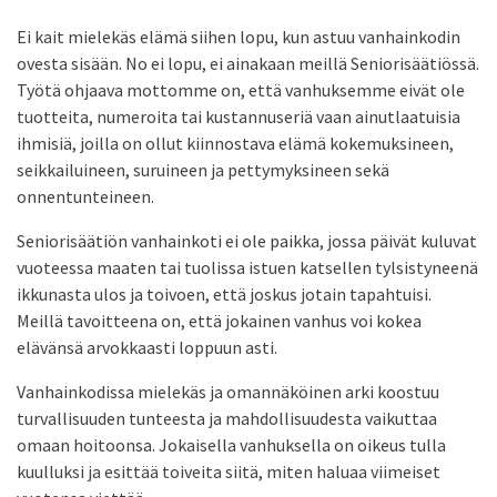
Ei kait mielekäs elämä siihen lopu, kun astuu vanhainkodin
ovesta sisään. No ei lopu, ei ainakaan meillä Seniorisäätiössä.
Työtä ohjaava mottomme on, että vanhuksemme eivät ole
tuotteita, numeroita tai kustannuseriä vaan ainutlaatuisia
ihmisiä, joilla on ollut kiinnostava elämä kokemuksineen,
seikkailuineen, suruineen ja pettymyksineen sekä
onnentunteineen.
Seniorisäätiön vanhainkoti ei ole paikka, jossa päivät kuluvat
vuoteessa maaten tai tuolissa istuen katsellen tylsistyneenä
ikkunasta ulos ja toivoen, että joskus jotain tapahtuisi.
Meillä tavoitteena on, että jokainen vanhus voi kokea
elävänsä arvokkaasti loppuun asti.
Vanhainkodissa mielekäs ja omannäköinen arki koostuu
turvallisuuden tunteesta ja mahdollisuudesta vaikuttaa
omaan hoitoonsa. Jokaisella vanhuksella on oikeus tulla
kuulluksi ja esittää toiveita siitä, miten haluaa viimeiset