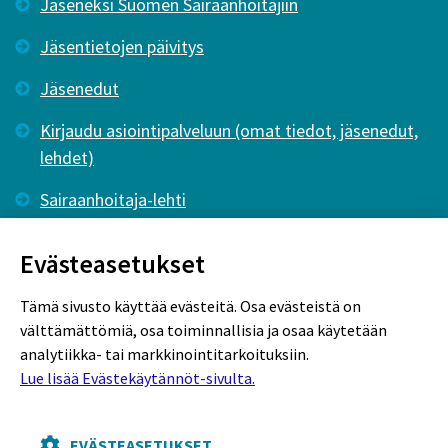
Jäseneksi Suomen Sairaanhoitajiin
Jäsentietojen päivitys
Jäsenedut
Kirjaudu asiointipalveluun (omat tiedot, jäsenedut,
lehdet)
Sairaanhoitaja-lehti
Tutkiva Hoitotyö -lehti
Evästeasetukset
Tämä sivusto käyttää evästeitä. Osa evästeistä on
välttämättömiä, osa toiminnallisia ja osaa käytetään
analytiikka- tai markkinointitarkoituksiin.
Lue lisää Evästekäytännöt-sivulta.
Rekisteriseloste
Tietosuojaseloste
Evästekäytännöt
EVÄSTEASETUKSET