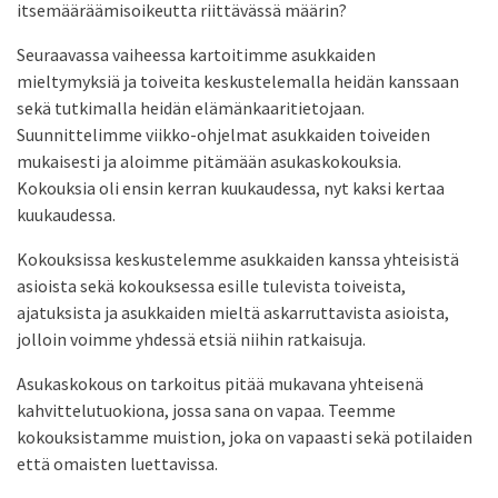
itsemääräämisoikeutta riittävässä määrin?
Seuraavassa vaiheessa kartoitimme asukkaiden
mieltymyksiä ja toiveita keskustelemalla heidän kanssaan
sekä tutkimalla heidän elämänkaaritietojaan.
Suunnittelimme viikko-ohjelmat asukkaiden toiveiden
mukaisesti ja aloimme pitämään asukaskokouksia.
Kokouksia oli ensin kerran kuukaudessa, nyt kaksi kertaa
kuukaudessa.
Kokouksissa keskustelemme asukkaiden kanssa yhteisistä
asioista sekä kokouksessa esille tulevista toiveista,
ajatuksista ja asukkaiden mieltä askarruttavista asioista,
jolloin voimme yhdessä etsiä niihin ratkaisuja.
Asukaskokous on tarkoitus pitää mukavana yhteisenä
kahvittelutuokiona, jossa sana on vapaa. Teemme
kokouksistamme muistion, joka on vapaasti sekä potilaiden
että omaisten luettavissa.