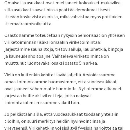
Omaiset ja asukkaat ovat mieltäneet kokoukset mukaviksi,
sillä asukkaat saavat niissä päättää demokraattisesti
itseään koskevista asioista, mikä vahvistaa myös potilaiden
itsemääräämisoikeutta.
Osastollamme toteutetaan nykyisin Seniorisäätiön yhteisen
viriketoiminnan lisäksi omaakin viriketoimintaa:
järjestämme saunailtoja, tietovisailuja, lauluhetkiä, bingoja
ja kauneudenhoitoa jne. Vaihteleva viriketoiminta on
muuttunut luontevaksi osaksi osasto 5:n arkea.
Vielä on kuitenkin kehitettävää jäljellä. Arvioidessamme
omaa toimintaamme huomasimme, että vuodeasukkaat
ovat jääneet vähemmälle huomiolle. Nyt olemme alkaneet
järjestää heille aktiviteetteja, jotka näkyvät
toimintakalenterissamme viikoittain.
Jo pelkästään sillä, että vuodeasukkaat tuodaan yhteisiin
tiloihin, on suuri merkitys heidän hyvinvointiinsa ja
vireyteensä. Virikehetkiin voi sisältyä fyysisiä harjoitteita tai