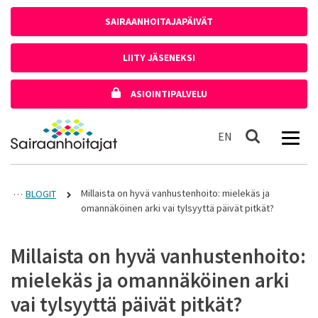
Siirry sisältöön
SAIRAANHOITAJAPÄIVÄT
LIITY JÄSENEKSI
ASIOINTIPALVELU
Etusivulle
In English
EN
Haku
Millaista on hyvä vanhustenhoito: mielekäs ja
BLOGIT
omannäköinen arki vai tylsyyttä päivät pitkät?
Millaista on hyvä vanhustenhoito:
mielekäs ja omannäköinen arki
vai tylsyyttä päivät pitkät?