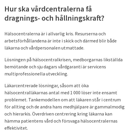
Hur ska vårdcentralerna få
dragnings- och hållningskraft?
Hälsocentralerna är i allvarlig kris. Resurserna och
arbetsförhållandena är inte i skick och därmed blir både
läkarna och vårdpersonalen utmattade.
Lösningen på hälsocentralkrisen, medborgarnas likställda
bemötande och sju dagars vårdgaranti är servicens
multiprofessionella utveckling.
Läkarcentrerade lösningar, såsom att öka
hälsocentralläkarnas antal med 1 000 löser inte ensamt
problemet. Tankemodellen om att läkaren står i centrum
för allting och de andra hans medhjälpare är gammalmodig
och hierarkis. Överdriven centrering kring läkarna kan
hämma patientens vård och försvaga hälsocentralernas
effektivitet.