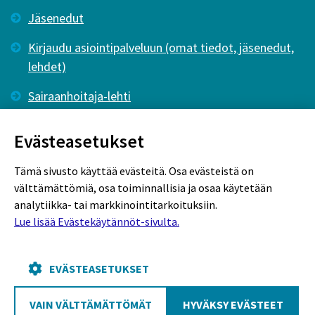
Jäsenedut
Kirjaudu asiointipalveluun (omat tiedot, jäsenedut,
lehdet)
Sairaanhoitaja-lehti
Tutkiva Hoitotyö -lehti
Evästeasetukset
Tämä sivusto käyttää evästeitä. Osa evästeistä on
välttämättömiä, osa toiminnallisia ja osaa käytetään
analytiikka- tai markkinointitarkoituksiin.
Lue lisää Evästekäytännöt-sivulta.
Rekisteriseloste
Tietosuojaseloste
Evästekäytännöt
EVÄSTEASETUKSET
VAIN VÄLTTÄMÄTTÖMÄT
HYVÄKSY EVÄSTEET