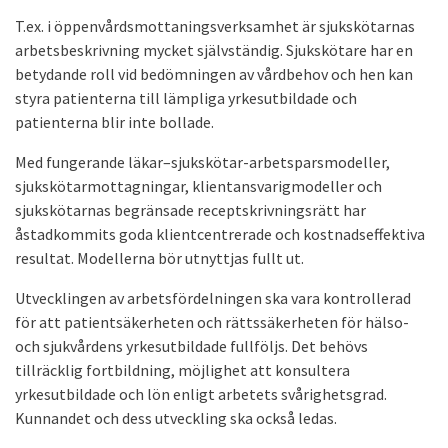
T.ex. i öppenvårdsmottaningsverksamhet är sjukskötarnas
arbetsbeskrivning mycket självständig. Sjukskötare har en
betydande roll vid bedömningen av vårdbehov och hen kan
styra patienterna till lämpliga yrkesutbildade och
patienterna blir inte bollade.
Med fungerande läkar–sjukskötar-arbetsparsmodeller,
sjukskötarmottagningar, klientansvarigmodeller och
sjukskötarnas begränsade receptskrivningsrätt har
åstadkommits goda klientcentrerade och kostnadseffektiva
resultat. Modellerna bör utnyttjas fullt ut.
Utvecklingen av arbetsfördelningen ska vara kontrollerad
för att patientsäkerheten och rättssäkerheten för hälso-
och sjukvårdens yrkesutbildade fullföljs. Det behövs
tillräcklig fortbildning, möjlighet att konsultera
yrkesutbildade och lön enligt arbetets svårighetsgrad.
Kunnandet och dess utveckling ska också ledas.