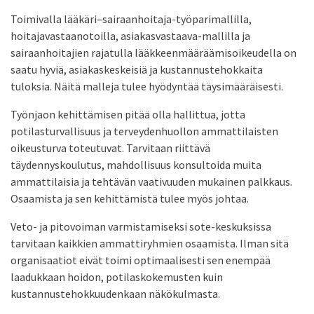
Toimivalla lääkäri–sairaanhoitaja-työparimallilla,
hoitajavastaanotoilla, asiakasvastaava-mallilla ja
sairaanhoitajien rajatulla lääkkeenmääräämisoikeudella on
saatu hyviä, asiakaskeskeisiä ja kustannustehokkaita
tuloksia. Näitä malleja tulee hyödyntää täysimääräisesti.
Työnjaon kehittämisen pitää olla hallittua, jotta
potilasturvallisuus ja terveydenhuollon ammattilaisten
oikeusturva toteutuvat. Tarvitaan riittävä
täydennyskoulutus, mahdollisuus konsultoida muita
ammattilaisia ja tehtävän vaativuuden mukainen palkkaus.
Osaamista ja sen kehittämistä tulee myös johtaa.
Veto- ja pitovoiman varmistamiseksi sote-keskuksissa
tarvitaan kaikkien ammattiryhmien osaamista. Ilman sitä
organisaatiot eivät toimi optimaalisesti sen enempää
laadukkaan hoidon, potilaskokemusten kuin
kustannustehokkuudenkaan näkökulmasta.