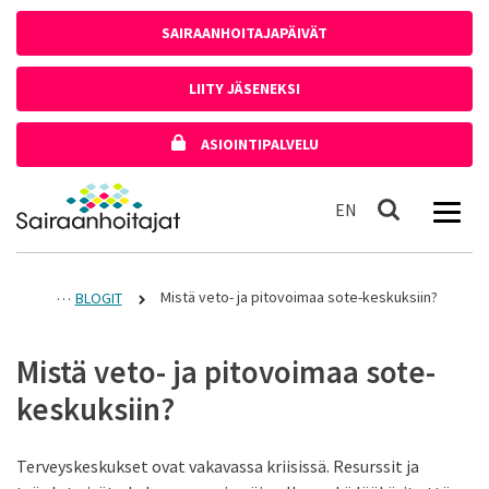
Siirry sisältöön
SAIRAANHOITAJAPÄIVÄT
LIITY JÄSENEKSI
ASIOINTIPALVELU
Etusivulle
In English
EN
Haku
Mistä veto- ja pitovoimaa sote-keskuksiin?
BLOGIT
Mistä veto- ja pitovoimaa sote-
keskuksiin?
Terveyskeskukset ovat vakavassa kriisissä. Resurssit ja