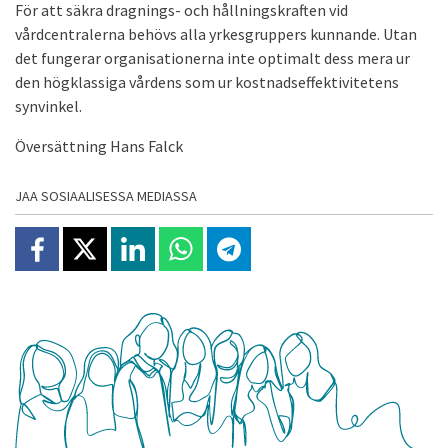
För att säkra dragnings- och hållningskraften vid
vårdcentralerna behövs alla yrkesgruppers kunnande. Utan
det fungerar organisationerna inte optimalt dess mera ur
den högklassiga vårdens som ur kostnadseffektivitetens
synvinkel.
Översättning Hans Falck
JAA SOSIAALISESSA MEDIASSA
Jaa Facebookissa
Jaa X:ssä
Jaa Linkedinissä
Jaa Whatsappissa
Jaa Telegramissa