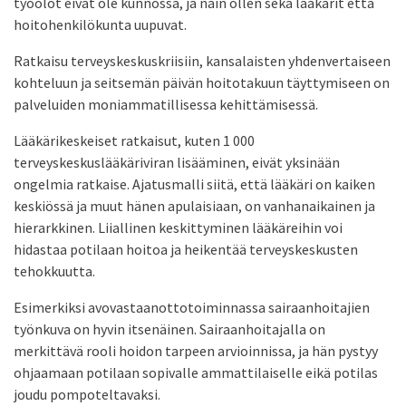
työolot eivät ole kunnossa, ja näin ollen sekä lääkärit että
hoitohenkilökunta uupuvat.
Ratkaisu terveyskeskuskriisiin, kansalaisten yhdenvertaiseen
kohteluun ja seitsemän päivän hoitotakuun täyttymiseen on
palveluiden moniammatillisessa kehittämisessä.
Lääkärikeskeiset ratkaisut, kuten 1 000
terveyskeskuslääkäriviran lisääminen, eivät yksinään
ongelmia ratkaise. Ajatusmalli siitä, että lääkäri on kaiken
keskiössä ja muut hänen apulaisiaan, on vanhanaikainen ja
hierarkkinen. Liiallinen keskittyminen lääkäreihin voi
hidastaa potilaan hoitoa ja heikentää terveyskeskusten
tehokkuutta.
Esimerkiksi avovastaanottotoiminnassa sairaanhoitajien
työnkuva on hyvin itsenäinen. Sairaanhoitajalla on
merkittävä rooli hoidon tarpeen arvioinnissa, ja hän pystyy
ohjaamaan potilaan sopivalle ammattilaiselle eikä potilas
joudu pompoteltavaksi.