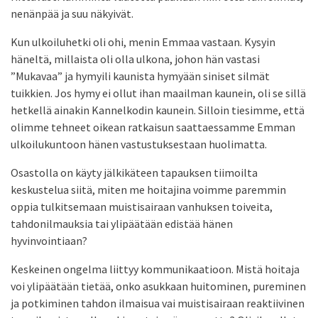
nenänpää ja suu näkyivät.
Kun ulkoiluhetki oli ohi, menin Emmaa vastaan. Kysyin
häneltä, millaista oli olla ulkona, johon hän vastasi
”Mukavaa” ja hymyili kaunista hymyään siniset silmät
tuikkien. Jos hymy ei ollut ihan maailman kaunein, oli se sillä
hetkellä ainakin Kannelkodin kaunein. Silloin tiesimme, että
olimme tehneet oikean ratkaisun saattaessamme Emman
ulkoilukuntoon hänen vastustuksestaan huolimatta.
Osastolla on käyty jälkikäteen tapauksen tiimoilta
keskustelua siitä, miten me hoitajina voimme paremmin
oppia tulkitsemaan muistisairaan vanhuksen toiveita,
tahdonilmauksia tai ylipäätään edistää hänen
hyvinvointiaan?
Keskeinen ongelma liittyy kommunikaatioon. Mistä hoitaja
voi ylipäätään tietää, onko asukkaan huitominen, pureminen
ja potkiminen tahdon ilmaisua vai muistisairaan reaktiivinen