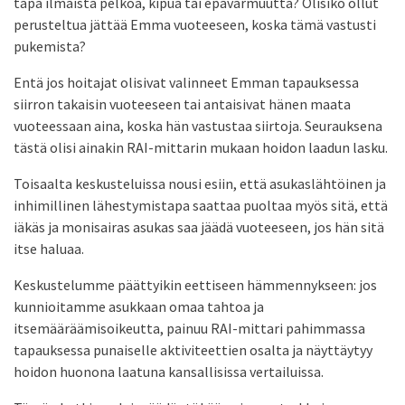
tapa ilmaista pelkoa, kipua tai epävarmuutta? Olisiko ollut
perusteltua jättää Emma vuoteeseen, koska tämä vastusti
pukemista?
Entä jos hoitajat olisivat valinneet Emman tapauksessa
siirron takaisin vuoteeseen tai antaisivat hänen maata
vuoteessaan aina, koska hän vastustaa siirtoja. Seurauksena
tästä olisi ainakin RAI-mittarin mukaan hoidon laadun lasku.
Toisaalta keskusteluissa nousi esiin, että asukaslähtöinen ja
inhimillinen lähestymistapa saattaa puoltaa myös sitä, että
iäkäs ja monisairas asukas saa jäädä vuoteeseen, jos hän sitä
itse haluaa.
Keskustelumme päättyikin eettiseen hämmennykseen: jos
kunnioitamme asukkaan omaa tahtoa ja
itsemääräämisoikeutta, painuu RAI-mittari pahimmassa
tapauksessa punaiselle aktiviteettien osalta ja näyttäytyy
hoidon huonona laatuna kansallisissa vertailuissa.