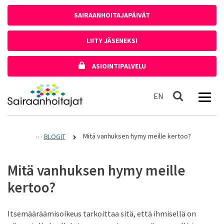
Siirry sisältöön
SAIRAANHOITAJAPÄIVÄT
LIITY JÄSENEKSI
ASIOINTIPALVELU
Etusivulle
In English
EN
Haku
Mitä vanhuksen hymy meille kertoo?
BLOGIT
Mitä vanhuksen hymy meille
kertoo?
Itsemääräämisoikeus tarkoittaa sitä, että ihmisellä on