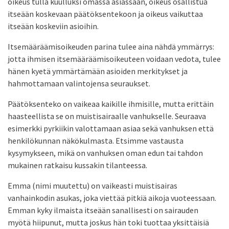
oikeus tulla kuulluksi omassa asiassaan, oikeus osallistua
itseään koskevaan päätöksentekoon ja oikeus vaikuttaa
itseään koskeviin asioihin.
Itsemääräämisoikeuden parina tulee aina nähdä ymmärrys:
jotta ihmisen itsemääräämisoikeuteen voidaan vedota, tulee
hänen kyetä ymmärtämään asioiden merkitykset ja
hahmottamaan valintojensa seuraukset.
Päätöksenteko on vaikeaa kaikille ihmisille, mutta erittäin
haasteellista se on muistisairaalle vanhukselle. Seuraava
esimerkki pyrkiikin valottamaan asiaa sekä vanhuksen että
henkilökunnan näkökulmasta. Etsimme vastausta
kysymykseen, mikä on vanhuksen oman edun tai tahdon
mukainen ratkaisu kussakin tilanteessa.
Emma (nimi muutettu) on vaikeasti muistisairas
vanhainkodin asukas, joka viettää pitkiä aikoja vuoteessaan.
Emman kyky ilmaista itseään sanallisesti on sairauden
myötä hiipunut, mutta joskus hän toki tuottaa yksittäisiä