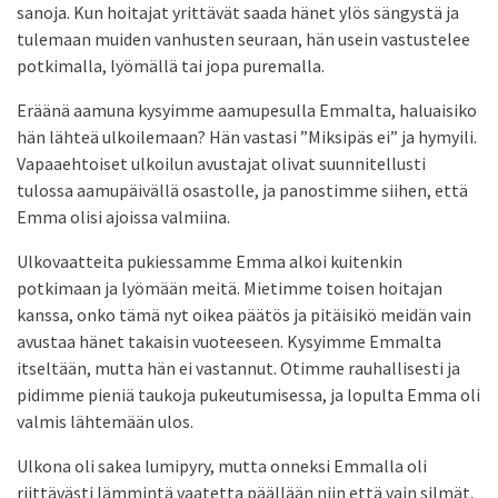
sanoja. Kun hoitajat yrittävät saada hänet ylös sängystä ja
tulemaan muiden vanhusten seuraan, hän usein vastustelee
potkimalla, lyömällä tai jopa puremalla.
Eräänä aamuna kysyimme aamupesulla Emmalta, haluaisiko
hän lähteä ulkoilemaan? Hän vastasi ”Miksipäs ei” ja hymyili.
Vapaaehtoiset ulkoilun avustajat olivat suunnitellusti
tulossa aamupäivällä osastolle, ja panostimme siihen, että
Emma olisi ajoissa valmiina.
Ulkovaatteita pukiessamme Emma alkoi kuitenkin
potkimaan ja lyömään meitä. Mietimme toisen hoitajan
kanssa, onko tämä nyt oikea päätös ja pitäisikö meidän vain
avustaa hänet takaisin vuoteeseen. Kysyimme Emmalta
itseltään, mutta hän ei vastannut. Otimme rauhallisesti ja
pidimme pieniä taukoja pukeutumisessa, ja lopulta Emma oli
valmis lähtemään ulos.
Ulkona oli sakea lumipyry, mutta onneksi Emmalla oli
riittävästi lämmintä vaatetta päällään niin että vain silmät,