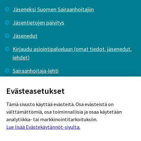
Jäseneksi Suomen Sairaanhoitajiin
Jäsentietojen päivitys
Jäsenedut
Kirjaudu asiointipalveluun (omat tiedot, jäsenedut,
lehdet)
Sairaanhoitaja-lehti
Tutkiva Hoitotyö -lehti
Evästeasetukset
Tämä sivusto käyttää evästeitä. Osa evästeistä on
välttämättömiä, osa toiminnallisia ja osaa käytetään
analytiikka- tai markkinointitarkoituksiin.
Lue lisää Evästekäytännöt-sivulta.
Rekisteriseloste
Tietosuojaseloste