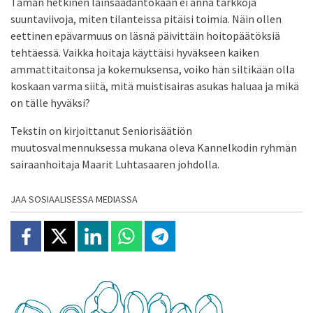
Tämän hetkinen lainsäädäntökään ei anna tarkkoja
suuntaviivoja, miten tilanteissa pitäisi toimia. Näin ollen
eettinen epävarmuus on läsnä päivittäin hoitopäätöksiä
tehtäessä. Vaikka hoitaja käyttäisi hyväkseen kaiken
ammattitaitonsa ja kokemuksensa, voiko hän siltikään olla
koskaan varma siitä, mitä muistisairas asukas haluaa ja mikä
on tälle hyväksi?
Tekstin on kirjoittanut Seniorisäätiön
muutosvalmennuksessa mukana oleva Kannelkodin ryhmän
sairaanhoitaja Maarit Luhtasaaren johdolla.
JAA SOSIAALISESSA MEDIASSA
Jaa Facebookissa
Jaa X:ssä
Jaa Linkedinissä
Jaa Whatsappissa
Jaa Telegramissa