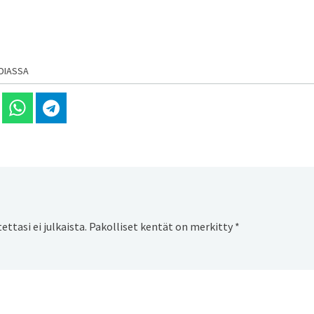
DIASSA
 Linkedinissä
Jaa Whatsappissa
Jaa Telegramissa
ttasi ei julkaista.
Pakolliset kentät on merkitty
*