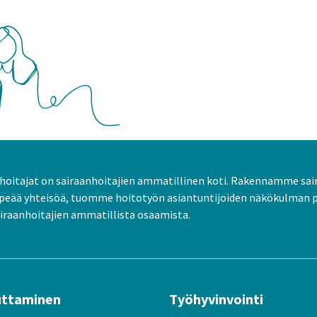
oitajat on sairaanhoitajien ammatillinen koti. Rakennamme sai
peää yhteisöä, tuomme hoitotyön asiantuntijoiden näkökulman 
raanhoitajien ammatillista osaamista.
uttaminen
Työhyvinvointi