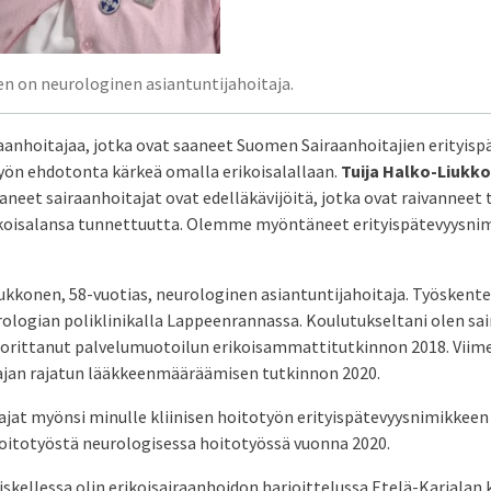
en on neurologinen asiantuntijahoitaja.
aanhoitajaa, jotka ovat saaneet Suomen Sairaanhoitajien erityis
yön ehdotonta kärkeä omalla erikoisalallaan.
Tuija Halko-Liukk
aneet sairaanhoitajat ovat edelläkävijöitä, jotka ovat raivanneet t
oisalansa tunnettuutta. Olemme myöntäneet erityispätevyysnim
ukkonen, 58-vuotias, neurologinen asiantuntijahoitaja. Työskente
ologian poliklinikalla Lappeenrannassa. Koulutukseltani olen sai
uorittanut palvelumuotoilun erikoisammattitutkinnon 2018. Viim
tajan rajatun lääkkeenmääräämisen tutkinnon 2020.
jat myönsi minulle kliinisen hoitotyön erityispätevyysnimikkeen
itotyöstä neurologisessa hoitotyössä vuonna 2020.
iskellessa olin erikoisairaanhoidon harjoittelussa Etelä-Karjalan