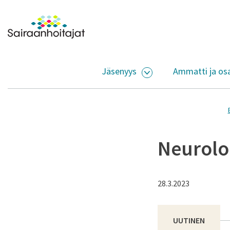
Siirry sisältöön
Etusivulle
Jäsenyys
Ammatti ja os
AVAA ALASIVUJEN V
Neurolo
28.3.2023
UUTINEN