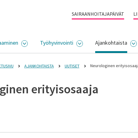
SAIRAANHOITAJAPÄIVÄT
L
aaminen
Työhyvinvointi
Ajankohtaista
ALIKKO
AVAA ALASIVUJEN VALIKKO
AVAA ALASIVUJEN VALI
A
Neurologinen erityisosaaj
ETUSIVU
AJANKOHTAISTA
UUTISET
ginen erityisosaaja