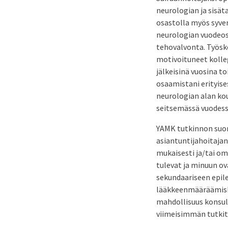
neurologian ja sisät
osastolla myös syvent
neurologian vuodeosa
tehovalvonta. Työske
motivoituneet kolleg
jälkeisinä vuosina t
osaamistani erityise
neurologian alan kou
seitsemässä vuodessa
YAMK tutkinnon suori
asiantuntijahoitaja
mukaisesti ja/tai o
tulevat ja minuun ov
sekundaariseen epile
lääkkeenmääräämish
mahdollisuus konsult
viimeisimmän tutki