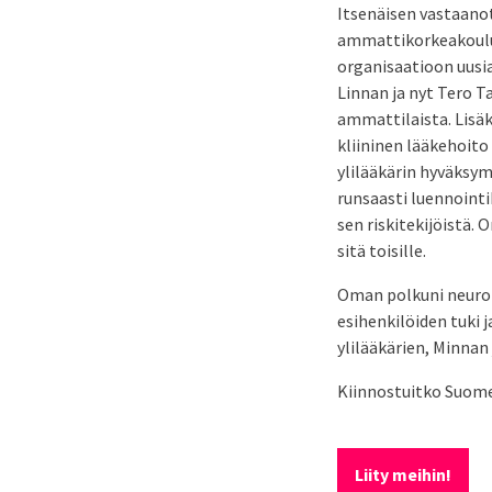
Itsenäisen vastaanot
ammattikorkeakoulu
organisaatioon uusia
Linnan ja nyt Tero T
ammattilaista. Lisä
kliininen lääkehoit
ylilääkärin hyväksym
runsaasti luennointi
sen riskitekijöistä.
sitä toisille.
Oman polkuni neurolo
esihenkilöiden tuki
ylilääkärien, Minnan 
Kiinnostuitko Suom
Liity meihin!