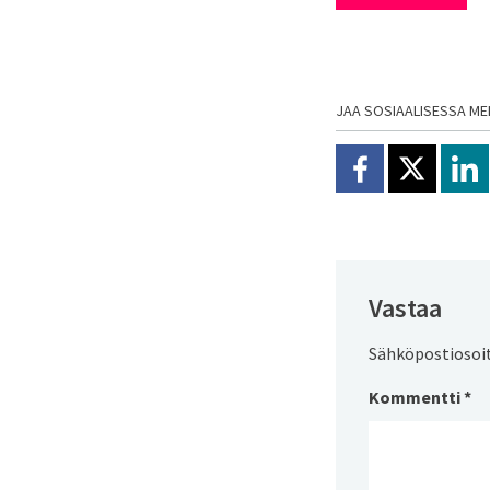
JAA SOSIAALISESSA ME
Jaa Facebookissa
Jaa X:ssä
Jaa
Vastaa
Sähköpostiosoite
Kommentti
*