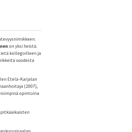
pätevyysnimikkeen.
onen
on yksi heistä.
ietä kollegoilleen ja
ikkeitä vuodesta
len Etelä-Karjalan
raanhoitaja (2007),
eisimpinä opintoina
 pitkäaikaisten
 keskussairaalan