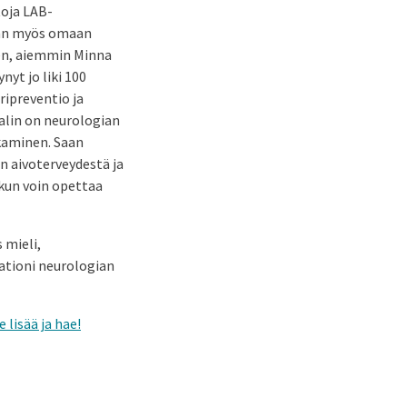
toja LAB-
tan myös omaan
ien, aiemmin Minna
yt jo liki 100
ipreventio ja
alin on neurologian
akaminen. Saan
n aivoterveydestä ja
 kun voin opettaa
 mieli,
ationi neurologian
e lisää ja hae!