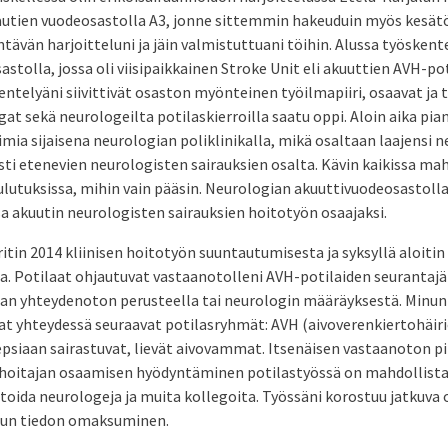
autien vuodeosastolla A3, jonne sittemmin hakeuduin myös kesätöi
ävän harjoitteluni ja jäin valmistuttuani töihin. Alussa työskentel
stolla, jossa oli viisipaikkainen Stroke Unit eli akuuttien AVH-po
ntelyäni siivittivät osaston myönteinen työilmapiiri, osaavat ja
at sekä neurologeilta potilaskierroilla saatu oppi. Aloin aika pi
oimia sijaisena neurologian poliklinikalla, mikä osaltaan laajensi 
sti etenevien neurologisten sairauksien osalta. Kävin kaikissa mah
lutuksissa, mihin vain pääsin. Neurologian akuuttivuodeosastolla
 akuutin neurologisten sairauksien hoitotyön osaajaksi.
tin 2014 kliinisen hoitotyön suuntautumisesta ja syksyllä aloiti
na. Potilaat ohjautuvat vastaanotolleni AVH-potilaiden seurantaj
man yhteydenoton perusteella tai neurologin määräyksestä. Minun
at yhteydessä seuraavat potilasryhmät: AVH (aivoverenkiertohäiri
psiaan sairastuvat, lievät aivovammat. Itsenäisen vastaanoton p
oitajan osaamisen hyödyntäminen potilastyössä on mahdollista,
oida neurologeja ja muita kollegoita. Työssäni korostuu jatkuva
tun tiedon omaksuminen.