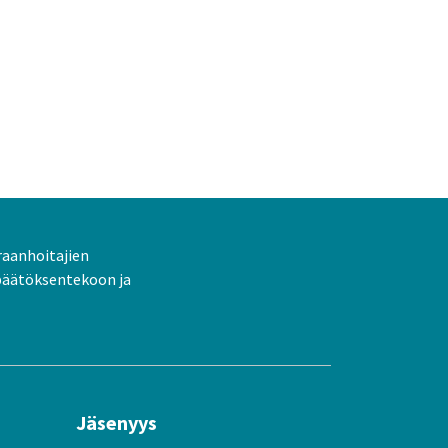
raanhoitajien
päätöksentekoon ja
Jäsenyys