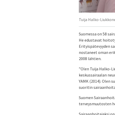
Tuija Halko-Liukkon
Suomessa on 58 sair
He edustavat hoitot
Erityispätevyyden sa
nostaneet oman erik
2008 lähtien.
”Olen Tuija Halko-Li
keskussairaalan neur
YAMK (2014). Olen s
suoritin sairaanhoi
Suomen Sairaanhoita
terveysmuutosten ho
Sairaanhoitajaksi op