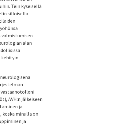
hin. Tein kyseisellä
in silloisella
tilaiden
 työhönsä
an valmistumisen
neurologian alan
dollisissa
 kehityin
n neurologisena
ärjestelmän
 vastaanotolleni
öt), AVH:n jälkeiseen
itäminen ja
 koska minulla on
 oppiminen ja