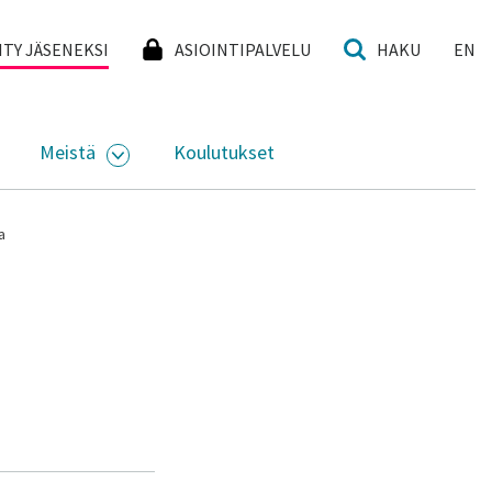
I
IITY JÄSENEKSI
ASIOINTIPALVELU
HAKU
EN
Meistä
Koulutukset
KKO
VAA ALASIVUJEN VALIKKO
AVAA ALASIVUJEN VALIKKO
a