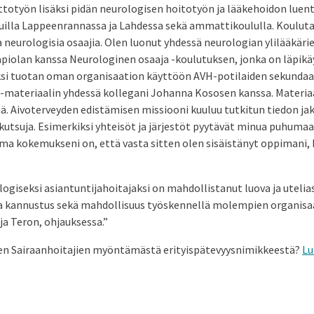
totyön lisäksi pidän neurologisen hoitotyön ja lääkehoidon luen
illa Lappeenrannassa ja Lahdessa sekä ammattikoululla. Koulu
 neurologisia osaajia. Olen luonut yhdessä neurologian ylilääkär
apiolan kanssa Neurologinen osaaja -koulutuksen, jonka on läpikäyn
ksi tuotan oman organisaation käyttöön AVH-potilaiden sekundaar
o -materiaalin yhdessä kollegani Johanna Kososen kanssa. Materia
ä. Aivoterveyden edistämisen missiooni kuuluu tutkitun tiedon j
kutsuja. Esimerkiksi yhteisöt ja järjestöt pyytävät minua puhumaa
 Oma kokemukseni on, että vasta sitten olen sisäistänyt oppimani,
giseksi asiantuntijahoitajaksi on mahdollistanut luova ja utelias
 ja kannustus sekä mahdollisuus työskennellä molempien organisa
ja Teron, ohjauksessa.”
en Sairaanhoitajien myöntämästä erityispätevyysnimikkeestä?
Lu