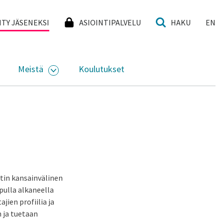
I
IITY JÄSENEKSI
ASIOINTIPALVELU
HAKU
EN
Meistä
Koulutukset
KKO
VAA ALASIVUJEN VALIKKO
AVAA ALASIVUJEN VALIKKO
tin kansainvälinen
pulla alkaneella
ien profiilia ja
 ja tuetaan