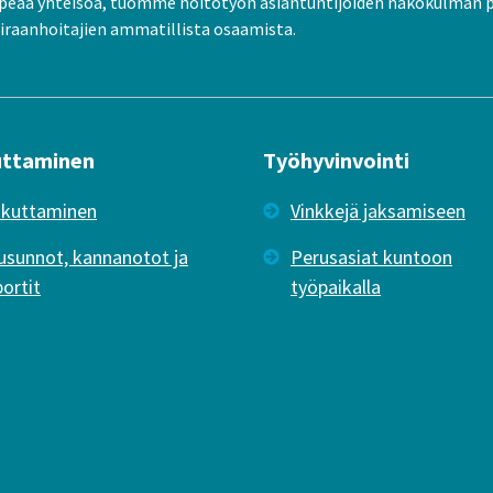
peää yhteisöä, tuomme hoitotyön asiantuntijoiden näkökulman 
raanhoitajien ammatillista osaamista.
uttaminen
Työhyvinvointi
ikuttaminen
Vinkkejä jaksamiseen
usunnot, kannanotot ja
Perusasiat kuntoon
portit
työpaikalla