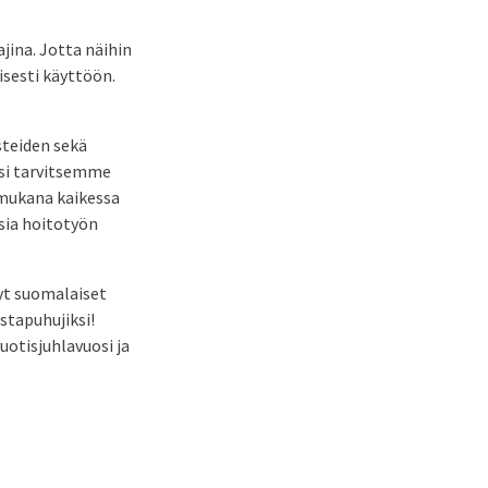
jina. Jotta näihin
sesti käyttöön.
steiden sekä
ksi tarvitsemme
 mukana kaikessa
sia hoitotyön
yt suomalaiset
stapuhujiksi!
otisjuhlavuosi ja