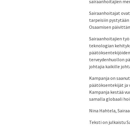
sairaanhoitajien mer
Sairaanhoitajat ovat
tarpeisiin pystytää
Osaamisen päivittäm
Sairaanhoitajien työ
teknologian kehityk
päätöksentekijöiden
terveydenhuollon pä
johtajia kaikille joh
Kampanja on saanut 
päätöksentekijät ja 
Kampanja kestää vuo
samalla globaali hoi
Nina Hahtela, Saira
Teksti on julkaistu 