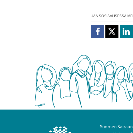
JAA SOSIAALISESSA ME
Jaa Facebookissa
Jaa X:ssä
Jaa
Suomen Sairaanh