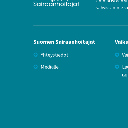
ammatistaan yl
vahvistamme sai
Suomen Sairaanhoitajat
Vaik
Yhteystiedot
Va
Medialle
La
ra