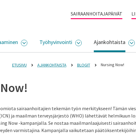
SAIRAANHOITAJAPÄIVÄT
L
aaminen
Työhyvinvointi
Ajankohtaista
ALIKKO
AVAA ALASIVUJEN VALIKKO
AVAA ALASIVUJEN VALI
A
Nursing Now!
ETUSIVU
AJANKOHTAISTA
BLOGIT
 Now!
huomiota sairaanhoitajien tekemän työn merkitykseen! Tämän vies
 (ICN) ja maailman terveysjärjestö (WHO) lähettävät helmikuun lo
ing Now -kampanjalla. Se nostaa maailmanlaajuisesti sairaanhoitaj
eyden varmistajina. Kampanjalla vaikutetaan päätöksentekijöihin