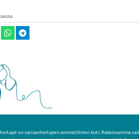
DIASSA
 Linkedinissä
Jaa Whatsappissa
Jaa Telegramissa
oitajat on sairaanhoitajien ammatillinen koti. Rakennamme sai