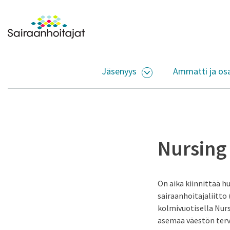
Siirry sisältöön
Etusivulle
Jäsenyys
Ammatti ja os
AVAA ALASIVUJEN V
Nursing
On aika kiinnittää 
sairaanhoitajaliitto
kolmivuotisella Nurs
asemaa väestön terv