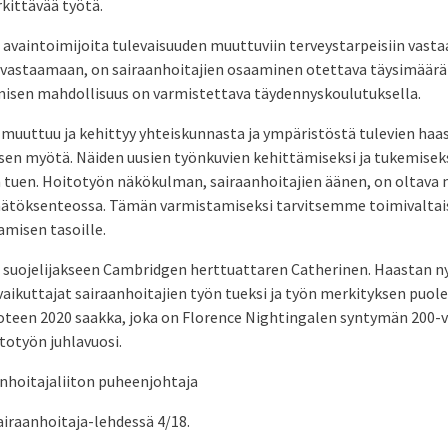
kittävää työtä.
 avaintoimijoita tulevaisuuden muuttuviin terveystarpeisiin vastaa
n vastaamaan, on sairaanhoitajien osaaminen otettava täysimääräi
isen mahdollisuus on varmistettava täydennyskoulutuksella.
 muuttuu ja kehittyy yhteiskunnasta ja ympäristöstä tulevien haa
sen myötä. Näiden uusien työnkuvien kehittämiseksi ja tukemise
 tuen. Hoitotyön näkökulman, sairaanhoitajien äänen, on oltava
ätöksenteossa. Tämän varmistamiseksi tarvitsemme toimivaltai
tamisen tasoille.
suojelijakseen Cambridgen herttuattaren Catherinen. Haastan n
vaikuttajat sairaanhoitajien työn tueksi ja työn merkityksen puole
teen 2020 saakka, joka on Florence Nightingalen syntymän 200-vu
totyön juhlavuosi.
anhoitajaliiton puheenjohtaja
Sairaanhoitaja-lehdessä 4/18.