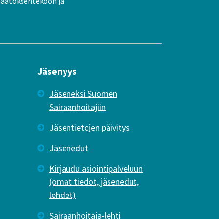
päätöksentekoon ja
Jäsenyys
Jäseneksi Suomen
Sairaanhoitajiin
Jäsentietojen päivitys
Jäsenedut
Kirjaudu asiointipalveluun
(omat tiedot, jäsenedut,
lehdet)
Sairaanhoitaja-lehti