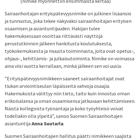
(nimike myönnettiin ensimmäistä kertaa)
Sairaanhoitajan erityispätevyysnimike on julkinen lisäansio
ja tunnustus, joka tekee näkyväksi sairaanhoitajan erityisen
osaamisen ja asiantuntijuuden. Hakijan tulee
hakemuksessaan osoittaa riittävästi näyttöjä
perustutkinnon jälkeen hankitusta koulutuksesta,
työkokemuksesta ja muusta toiminnasta, joita ovat opetus-,
ohjaus-, kehittämis- ja julkaisutoiminta. Nimike on voimassa
aina viisi vuotta kerrallaan, minkä jälkeen sen voi uusia.
”Erityispätevyysnimikkeen saaneet sairaanhoitajat ovat
tiukan arviointiseulan läpäisseitä vahvoja osaajia.
Hakemuksista välittyy niin tieto, taito kuin innostus oman
erikoisalansa ja oman osaamisensa jatkuvaan kehittämiseen.
Näistä kollegoista työnantaja ja koko työyhteisö voivat
todellakin olla ylpeitä”, sanoo Suomen Sairaanhoitajen
asiantuntija
Anna Suutarla
.
Suomen Sairaanhoitajien hallitus päätti nimikkeen saajista