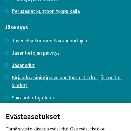
Perusasiat kuntoon työpaikalla
Jäsenyys
Jäseneksi Suomen Sairaanhoitajiin
Jäsentietojen päivitys
Jäsenedut
Kirjaudu asiointipalveluun (omat tiedot, jäsenedut,
lehdet)
Sairaanhoitaja-lehti
Tutkiva Hoitotyö -lehti
Evästeasetukset
Tämä sivusto käyttää evästeitä. Osa evästeistä on