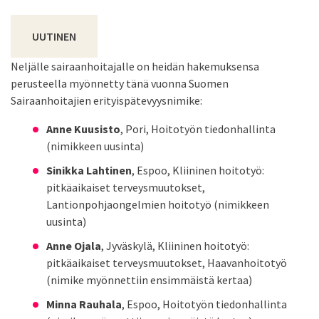
UUTINEN
Neljälle sairaanhoitajalle on heidän hakemuksensa
perusteella myönnetty tänä vuonna Suomen
Sairaanhoitajien erityispätevyysnimike:
Anne Kuusisto
, Pori, Hoitotyön tiedonhallinta
(nimikkeen uusinta)
Sinikka Lahtinen
, Espoo, Kliininen hoitotyö:
pitkäaikaiset terveysmuutokset,
Lantionpohjaongelmien hoitotyö (nimikkeen
uusinta)
Anne Ojala
, Jyväskylä, Kliininen hoitotyö:
pitkäaikaiset terveysmuutokset, Haavanhoitotyö
(nimike myönnettiin ensimmäistä kertaa)
Minna Rauhala
, Espoo, Hoitotyön tiedonhallinta