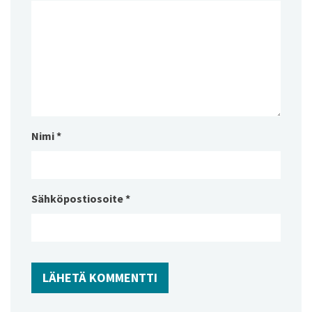
Nimi
*
Sähköpostiosoite
*