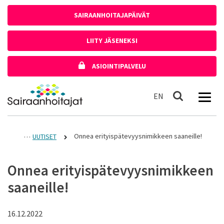
Siirry sisältöön
SAIRAANHOITAJAPÄIVÄT
LIITY JÄSENEKSI
ASIOINTIPALVELU
Etusivulle
In English
EN
Haku
Onnea erityispätevyysnimikkeen saaneille!
UUTISET
Onnea erityispätevyysnimikkeen
saaneille!
16.12.2022