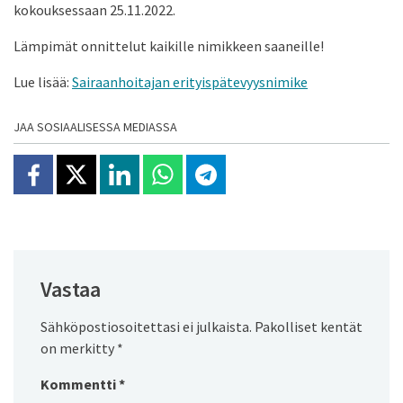
kokouksessaan 25.11.2022.
Lämpimät onnittelut kaikille nimikkeen saaneille!
Lue lisää:
Sairaanhoitajan erityispätevyysnimike
JAA SOSIAALISESSA MEDIASSA
Jaa Facebookissa
Jaa X:ssä
Jaa Linkedinissä
Jaa Whatsappissa
Jaa Telegramissa
Vastaa
Sähköpostiosoitettasi ei julkaista.
Pakolliset kentät
on merkitty
*
Kommentti
*