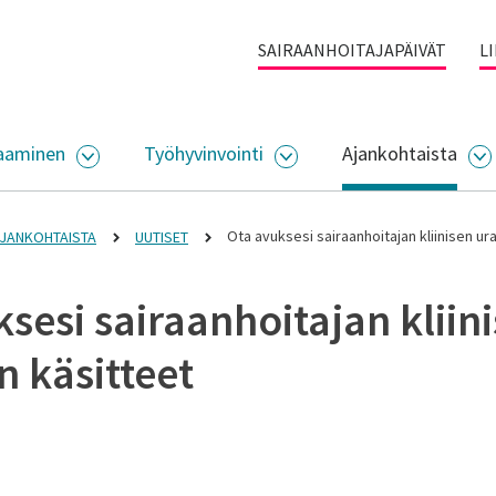
SAIRAANHOITAJAPÄIVÄT
L
aaminen
Työhyvinvointi
Ajankohtaista
ALIKKO
AVAA ALASIVUJEN VALIKKO
AVAA ALASIVUJEN VALI
A
Ota avuksesi sairaanhoitajan kliinisen ur
JANKOHTAISTA
UUTISET
sesi sairaanhoitajan kliin
 käsitteet