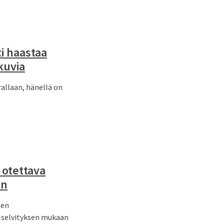
i haastaa
kuvia
rallaan, hänellä on
 otettava
en
ien
 selvityksen mukaan