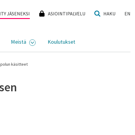
I
IITY JÄSENEKSI
ASIOINTIPALVELU
HAKU
EN
Meistä
Koulutukset
KKO
VAA ALASIVUJEN VALIKKO
AVAA ALASIVUJEN VALIKKO
apolun käsitteet
isen