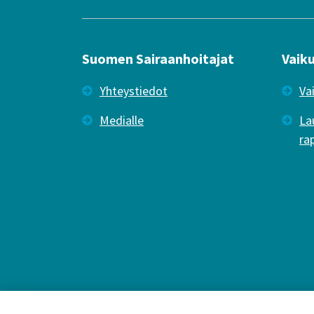
Suomen Sairaanhoitajat
Vaik
Yhteystiedot
Va
Medialle
La
ra