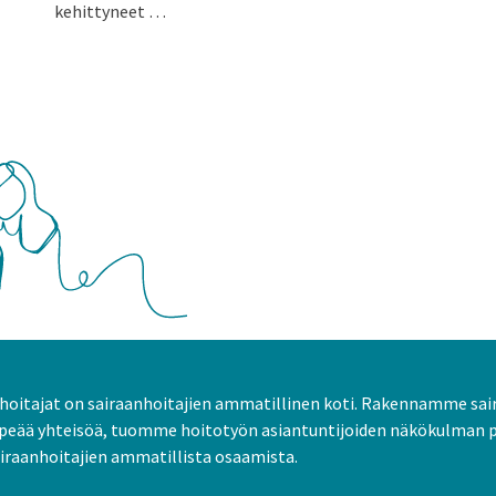
kehittyneet …
oitajat on sairaanhoitajien ammatillinen koti. Rakennamme sai
peää yhteisöä, tuomme hoitotyön asiantuntijoiden näkökulman 
raanhoitajien ammatillista osaamista.