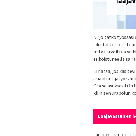
Kirjoitatko työssäsi 
edustatko sote-toimi
mitä tarkoittaa vaik
erikoistuneella sair
Ei hätää, jos käsit
asiantuntijatyöryhmä
Ota se avuksesi! On 
kliinisen urapolun k
Laajavastuisen h
Lue myös raportti:
L