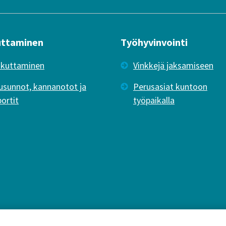
uttaminen
Työhyvinvointi
ikuttaminen
Vinkkejä jaksamiseen
usunnot, kannanotot ja
Perusasiat kuntoon
portit
työpaikalla