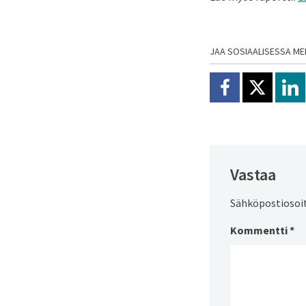
JAA SOSIAALISESSA ME
Jaa Facebookissa
Jaa X:ssä
Jaa
Vastaa
Sähköpostiosoite
Kommentti
*