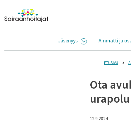
Siirry sisältöön
Etusivulle
Jäsenyys
Ammatti ja os
AVAA ALASIVUJEN V
ETUSIVU
A
Ota avuk
urapolun
12.9.2024