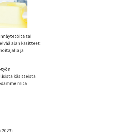
pinnäytetöitä tai
lvää alan käsitteet:
oitajalla ja
otyön
sistä käsitteistä.
 tiedämme mitä
(2023)