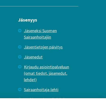
Jäsenyys
Jäseneksi Suomen
Sairaanhoitajiin
Jäsentietojen päivitys
Jäsenedut
Kirjaudu asiointipalveluun
(omat tiedot, jäsenedut,
lehdet)
Sairaanhoitaja-lehti
Tutkiva Hoitotyö -lehti