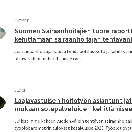
UUTISET
Suomen Sairaanhoitajien tuore raportt
kehittämään sairaanhoitajan tehtävän
Jos sairaanhoitaja haluaa tehdä potilastyötä ja kehittyä u
oltava siihen mahdollisuus. Ei voi …
BLOGIT
Laajavastuisen hoitotyön asiantuntijat
mukaan sotepalveluiden kehittämise
Julkistimme kahden vuoden välein tehtävän sairaanhoitaj
työolobarometrin tulokset kesäkuussa 2023. Työolot ovat