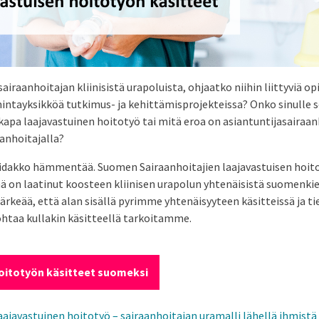
sairaanhoitajan kliinisistä urapoluista, ohjaatko niihin liittyviä o
ntayksikköä tutkimus- ja kehittämisprojekteissa? Onko sinulle se
kapa laajavastuinen hoitotyö tai mitä eroa on asiantuntijasairaanh
aanhoitajalla?
eviidakko hämmentää. Suomen Sairaanhoitajien laajavastuisen hoit
 on laatinut koosteen kliinisen urapolun yhtenäisistä suomenkieli
tärkeää, että alan sisällä pyrimme yhtenäisyyteen käsitteissä ja
ohtaa kullakin käsitteellä tarkoitamme.
oitotyön käsitteet suomeksi
aajavastuinen hoitotyö – sairaanhoitajan uramalli lähellä ihmistä