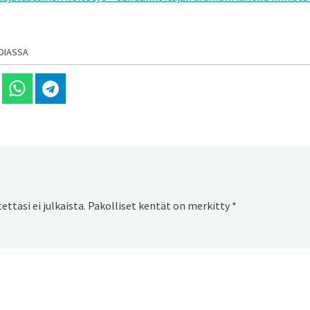
DIASSA
 Linkedinissä
Jaa Whatsappissa
Jaa Telegramissa
ttasi ei julkaista.
Pakolliset kentät on merkitty
*