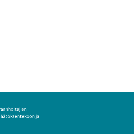
raanhoitajien
päätöksentekoon ja