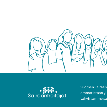
Suomen Sairaanh
ammatistaan yl
vahvistamme sai