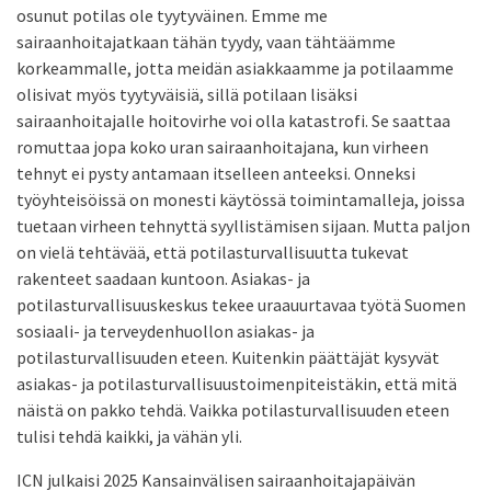
osunut potilas ole tyytyväinen. Emme me
sairaanhoitajatkaan tähän tyydy, vaan tähtäämme
korkeammalle, jotta meidän asiakkaamme ja potilaamme
olisivat myös tyytyväisiä, sillä potilaan lisäksi
sairaanhoitajalle hoitovirhe voi olla katastrofi. Se saattaa
romuttaa jopa koko uran sairaanhoitajana, kun virheen
tehnyt ei pysty antamaan itselleen anteeksi. Onneksi
työyhteisöissä on monesti käytössä toimintamalleja, joissa
tuetaan virheen tehnyttä syyllistämisen sijaan. Mutta paljon
on vielä tehtävää, että potilasturvallisuutta tukevat
rakenteet saadaan kuntoon. Asiakas- ja
potilasturvallisuuskeskus tekee uraauurtavaa työtä Suomen
sosiaali- ja terveydenhuollon asiakas- ja
potilasturvallisuuden eteen. Kuitenkin päättäjät kysyvät
asiakas- ja potilasturvallisuustoimenpiteistäkin, että mitä
näistä on pakko tehdä. Vaikka potilasturvallisuuden eteen
tulisi tehdä kaikki, ja vähän yli.
ICN julkaisi 2025 Kansainvälisen sairaanhoitajapäivän