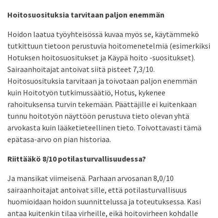
Hoitosuosituksia tarvitaan paljon enemmän
Hoidon laatua työyhteisössä kuvaa myös se, käytämmekö
tutkittuun tietoon perustuvia hoitomenetelmiä (esimerkiksi
Hotuksen hoitosuositukset ja Käypä hoito -suositukset).
Sairaanhoitajat antoivat siitä pisteet 7,3/10.
Hoitosuosituksia tarvitaan ja toivotaan paljon enemmän
kuin Hoitotyön tutkimussäätiö, Hotus, kykenee
rahoituksensa turvin tekemään. Päättäjille ei kuitenkaan
tunnu hoitotyön näyttöön perustuva tieto olevan yhtä
arvokasta kuin lääketieteellinen tieto. Toivottavasti tämä
epätasa-arvo on pian historiaa.
Riittääkö 8/10 potilasturvallisuudessa?
Ja mansikat viimeisenä. Parhaan arvosanan 8,0/10
sairaanhoitajat antoivat sille, että potilasturvallisuus
huomioidaan hoidon suunnittelussa ja toteutuksessa. Kasi
antaa kuitenkin tilaa virheille, eikä hoitovirheen kohdalle