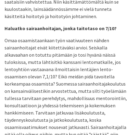
saataisiin vahvistettua. Niin käsittämättömältä kuin se
kuulostaakin, lainsäädännössämme ei vielä tunneta
käsitteitä hoitotyö ja hoitotyön johtaminen.
Haluatko sairaanhoitajan, jonka taitotaso on 7/10?
Omaa osaamistaankaan työn vaativuuteen nähden
sairaanhoitajat eivät kiitettäväksi arvioi. Seiskalla
alkavaahan on totuttu pitämään jo tosi hyvänä näissä
tuloksissa, mutta lähtisitkö kanssani lentomatkalle, jos
lentoyhtiön vastaavana ilmoittaisin lentäjien lento-
osaamisen olevan 7,1/10? Eikö meidän pidä tavoitella
korkeampaa osaamista? Suomessa sairaanhoitajakoulutus
on kansainvälisestikin arvostettua, mutta silti työelämään
tullessa tarvitaan perehdytys, mahdollisuus mentorointiin,
konsultaatioon ja yhdessä tekemiseen ja kokemuksen
hankkimiseen. Tarvitaan jatkuvaa lisäkoulutusta,
täydennyskoulutusta ja jatkokoulutusta, koska
osaamisvaatimukset nousevat jatkuvasti. Sairaanhoitajalla
pitää olla oikeus näihin, mutta kun pitää ”säästää”, niin