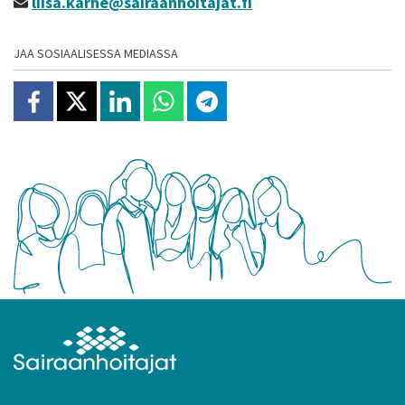
liisa.karhe@sairaanhoitajat.fi
JAA SOSIAALISESSA MEDIASSA
Jaa Facebookissa
Jaa X:ssä
Jaa Linkedinissä
Jaa Whatsappissa
Jaa Telegramissa