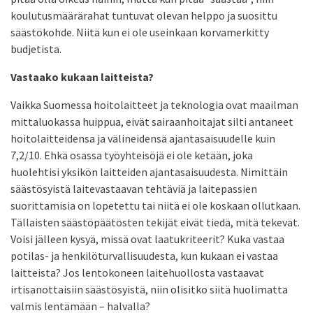
koulutusmäärärahat tuntuvat olevan helppo ja suosittu
säästökohde. Niitä kun ei ole useinkaan korvamerkitty
budjetista.
Vastaako kukaan laitteista?
Vaikka Suomessa hoitolaitteet ja teknologia ovat maailman
mittaluokassa huippua, eivät sairaanhoitajat silti antaneet
hoitolaitteidensa ja välineidensä ajantasaisuudelle kuin
7,2/10. Ehkä osassa työyhteisöjä ei ole ketään, joka
huolehtisi yksikön laitteiden ajantasaisuudesta. Nimittäin
säästösyistä laitevastaavan tehtäviä ja laitepassien
suorittamisia on lopetettu tai niitä ei ole koskaan ollutkaan.
Tällaisten säästöpäätösten tekijät eivät tiedä, mitä tekevät.
Voisi jälleen kysyä, missä ovat laatukriteerit? Kuka vastaa
potilas- ja henkilöturvallisuudesta, kun kukaan ei vastaa
laitteista? Jos lentokoneen laitehuollosta vastaavat
irtisanottaisiin säästösyistä, niin olisitko siitä huolimatta
valmis lentämään – halvalla?