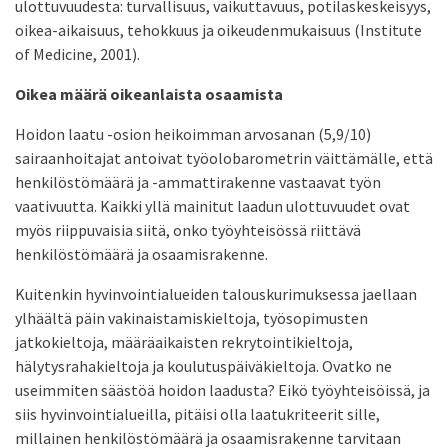
ulottuvuudesta: turvallisuus, vaikuttavuus, potilaskeskeisyys,
oikea-aikaisuus, tehokkuus ja oikeudenmukaisuus (Institute
of Medicine, 2001).
Oikea määrä oikeanlaista osaamista
Hoidon laatu -osion heikoimman arvosanan (5,9/10)
sairaanhoitajat antoivat työolobarometrin väittämälle, että
henkilöstömäärä ja -ammattirakenne vastaavat työn
vaativuutta. Kaikki yllä mainitut laadun ulottuvuudet ovat
myös riippuvaisia siitä, onko työyhteisössä riittävä
henkilöstömäärä ja osaamisrakenne.
Kuitenkin hyvinvointialueiden talouskurimuksessa jaellaan
ylhäältä päin vakinaistamiskieltoja, työsopimusten
jatkokieltoja, määräaikaisten rekrytointikieltoja,
hälytysrahakieltoja ja koulutuspäiväkieltoja. Ovatko ne
useimmiten säästöä hoidon laadusta? Eikö työyhteisöissä, ja
siis hyvinvointialueilla, pitäisi olla laatukriteerit sille,
millainen henkilöstömäärä ja osaamisrakenne tarvitaan