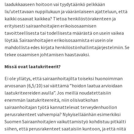
laadukkaaseen hoitoon vai tyydytäänkö pelkkään
liu’utettavaan nuppilukuun ja vääränlaiseen ajatteluun, että
kaikki osaavat kaikkea? Tietoa henkilöstörakenteen ja
erityisesti sairaanhoitajien erikoisosaamisen
tavoitteellisesta tai todellisesta määrästä on usein vaikea
löytää. Sairaanhoitajien erikoisosaamista ei usein ole
mahdollista edes kirjata henkilöstönhallintajärjestelmiin. Se
tekee osaamisen johtamisen haastavaksi.
Missä ovat laatukriteerit?
Ei ole yllätys, että sairaanhoitajilta toiseksi huonoimman
arvosanan (6,5/10) sai väittämä ”hoidon laatua arvioidaan
laatukriteereiden avulla”. Jos meillä noudatettaisiin
enemmän laatukriteereitä, niin olisivatkohan
sairaanhoitajan työtä kannattelevat terveydenhuollon
perusrakenteet vahvempia? Nykyiselläänhän esimerkiksi
Suomen Sairaanhoitajien vaikuttamistyö kohdistuu pitkälti
siihen, että perusrakenteet saataisiin kuntoon, ja että niitä