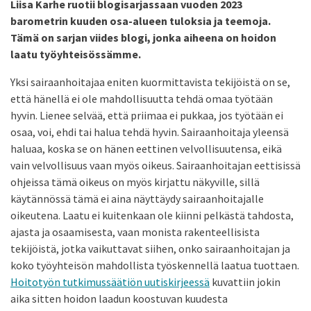
Liisa Karhe ruotii blogisarjassaan vuoden 2023
barometrin kuuden osa-alueen tuloksia ja teemoja.
Tämä on sarjan viides blogi, jonka aiheena on hoidon
laatu työyhteisössämme.
Yksi sairaanhoitajaa eniten kuormittavista tekijöistä on se,
että hänellä ei ole mahdollisuutta tehdä omaa työtään
hyvin. Lienee selvää, että priimaa ei pukkaa, jos työtään ei
osaa, voi, ehdi tai halua tehdä hyvin. Sairaanhoitaja yleensä
haluaa, koska se on hänen eettinen velvollisuutensa, eikä
vain velvollisuus vaan myös oikeus. Sairaanhoitajan eettisissä
ohjeissa tämä oikeus on myös kirjattu näkyville, sillä
käytännössä tämä ei aina näyttäydy sairaanhoitajalle
oikeutena. Laatu ei kuitenkaan ole kiinni pelkästä tahdosta,
ajasta ja osaamisesta, vaan monista rakenteellisista
tekijöistä, jotka vaikuttavat siihen, onko sairaanhoitajan ja
koko työyhteisön mahdollista työskennellä laatua tuottaen.
Hoitotyön tutkimussäätiön uutiskirjeessä
kuvattiin jokin
aika sitten hoidon laadun koostuvan kuudesta