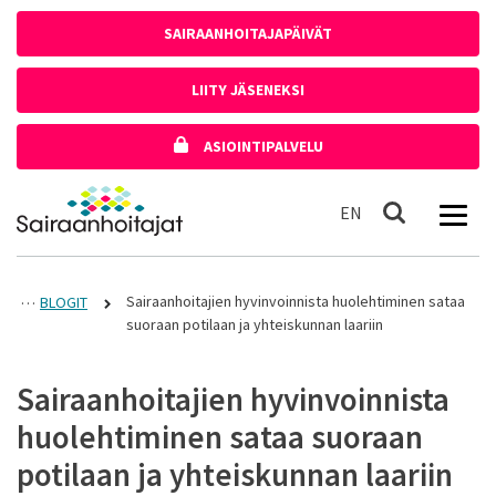
Siirry sisältöön
SAIRAANHOITAJAPÄIVÄT
LIITY JÄSENEKSI
ASIOINTIPALVELU
Etusivulle
In English
EN
Haku
Sairaanhoitajien hyvinvoinnista huolehtiminen sataa
BLOGIT
suoraan potilaan ja yhteiskunnan laariin
Sairaanhoitajien hyvinvoinnista
huolehtiminen sataa suoraan
potilaan ja yhteiskunnan laariin