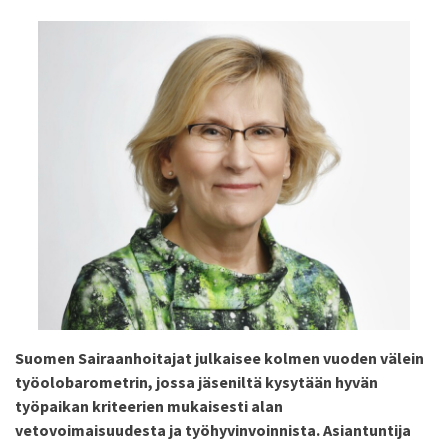
Suomen Sairaanhoitajat julkaisee kolmen vuoden välein
työolobarometrin, jossa jäseniltä kysytään hyvän
työpaikan kriteerien mukaisesti alan
vetovoimaisuudesta ja työhyvinvoinnista. Asiantuntija