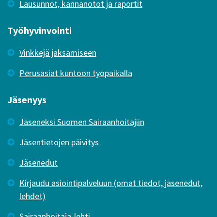
Lausunnot, kannanotot ja raportit
Työhyvinvointi
Vinkkejä jaksamiseen
Perusasiat kuntoon työpaikalla
Jäsenyys
Jäseneksi Suomen Sairaanhoitajiin
Jäsentietojen päivitys
Jäsenedut
Kirjaudu asiointipalveluun (omat tiedot, jäsenedut,
lehdet)
Sairaanhoitaja-lehti