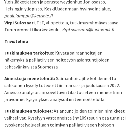
Yleislääketieteen ja perusterveydenhuollon osasto,
Helsingin yliopisto, KeskiUudenmaan hyvinvointialue,
pauli.lamppu@keusote.fi
Virpi Sulosaari
, TtT, yliopettaja, tutkimusryhmävastaava,
Turun ammattikorkeakoulu,
virpi.sulosaari@turkuamk.fi
Tiivistelmä
Tutkimuksen tarkoitus:
Kuvata sairaanhoitajien
näkemyksiä palliatiivisen hoitotyön asiantuntijoiden
tehtävänkuvista Suomessa.
Aineisto ja menetelmät:
Sairaanhoitajille kohdennettu
sähköinen kysely toteutettiin marras- ja joulukuussa 2022.
Aineisto analysoitiin soveltuvin tilastotieteen menetelmin
ja avoimet kysymykset analysoitiin teemoittelulla.
Tutkimuksen tulokset:
Asiantuntijoiden toimien nimikkeet
vaihtelivat. Kyselyyn vastanneista (n=109) suurin osa tunnisti
työskentelyalueellaan toimivan palliatiiviseen hoitoon