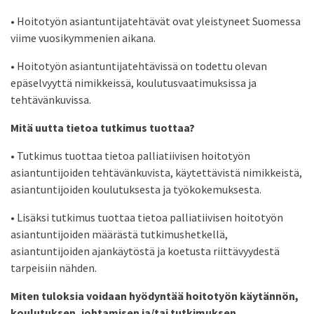
• Hoitotyön asiantuntijatehtävät ovat yleistyneet Suomessa
viime vuosikymmenien aikana.
• Hoitotyön asiantuntijatehtävissä on todettu olevan
epäselvyyttä nimikkeissä, koulutusvaatimuksissa ja
tehtävänkuvissa.
Mitä uutta tietoa tutkimus tuottaa?
• Tutkimus tuottaa tietoa palliatiivisen hoitotyön
asiantuntijoiden tehtävänkuvista, käytettävistä nimikkeistä,
asiantuntijoiden koulutuksesta ja työkokemuksesta.
• Lisäksi tutkimus tuottaa tietoa palliatiivisen hoitotyön
asiantuntijoiden määrästä tutkimushetkellä,
asiantuntijoiden ajankäytöstä ja koetusta riittävyydestä
tarpeisiin nähden.
Miten tuloksia voidaan hyödyntää hoitotyön käytännön,
koulutuksen, johtamisen ja/tai tutkimuksen