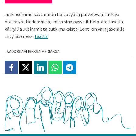
Julkaisemme käytännön hoitotyötä palvelevaa Tutkiva
hoitotyö -tiedelehteä, jotta sinä pysyisit helpolla tavalla
kärryillä uusimmista tutkimuksista. Lehti on vain jäsenille.
Liity jäseneksi
täältä
.
JAA SOSIAALISESSA MEDIASSA
Jaa Facebookissa
Jaa X:ssä
Jaa Linkedinissä
Jaa Whatsappissa
Jaa Telegramissa