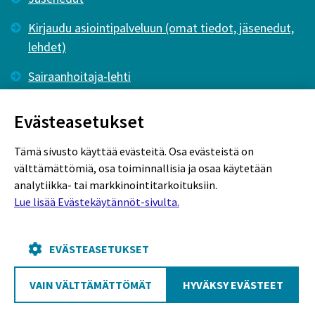
Kirjaudu asiointipalveluun (omat tiedot, jäsenedut,
lehdet)
Sairaanhoitaja-lehti
Tutkiva Hoitotyö -lehti
Evästeasetukset
Tämä sivusto käyttää evästeitä. Osa evästeistä on
välttämättömiä, osa toiminnallisia ja osaa käytetään
analytiikka- tai markkinointitarkoituksiin.
Lue lisää Evästekäytännöt-sivulta.
Rekisteriseloste
Tietosuojaseloste
Evästekäytännöt
EVÄSTEASETUKSET
VAIN VÄLTTÄMÄTTÖMÄT
HYVÄKSY EVÄSTEET
Poutapilvi web design