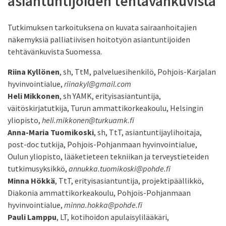
asiantuntijoiden tehtävänkuvista
Tutkimuksen tarkoituksena on kuvata sairaanhoitajien
näkemyksiä palliatiivisen hoitotyön asiantuntijoiden
tehtävänkuvista Suomessa.
Riina Kyllönen
, sh, TtM, palveluesihenkilö, Pohjois-Karjalan
hyvinvointialue,
riinakyl@gmail.com
Heli Mikkonen
, sh YAMK, erityisasiantuntija,
väitöskirjatutkija, Turun ammattikorkeakoulu, Helsingin
yliopisto,
heli.mikkonen@turkuamk.fi
Anna-Maria Tuomikoski
, sh, TtT, asiantuntijaylihoitaja,
post-doc tutkija, Pohjois-Pohjanmaan hyvinvointialue,
Oulun yliopisto, lääketieteen tekniikan ja terveystieteiden
tutkimusyksikkö,
annukka.tuomikoski@pohde.fi
Minna Hökkä
, TtT, erityisasiantuntija, projektipäällikkö,
Diakonia ammattikorkeakoulu, Pohjois-Pohjanmaan
hyvinvointialue,
minna.hokka@pohde.fi
Pauli Lamppu
, LT, kotihoidon apulaisylilääkäri,