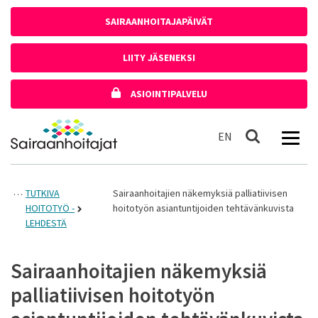
Siirry sisältöön
SAIRAANHOITAJAPÄIVÄT
LIITY JÄSENEKSI
ASIOINTIPALVELU
Etusivulle
In English
EN
Haku
TUTKIVA
Sairaanhoitajien näkemyksiä palliatiivisen
HOITOTYÖ -
hoitotyön asiantuntijoiden tehtävänkuvista
LEHDESTÄ
Sairaanhoitajien näkemyksiä
palliatiivisen hoitotyön