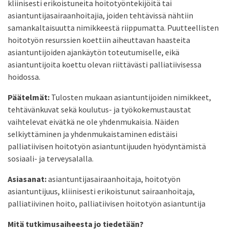
kliinisesti erikoistuneita hoitotyöntekijöitä tai
asiantuntijasairaanhoitajia, joiden tehtävissä nähtiin
samankaltaisuutta nimikkeestä riippumatta. Puutteellisten
hoitotyön resurssien koettiin aiheuttavan haasteita
asiantuntijoiden ajankäytön toteutumiselle, eikä
asiantuntijoita koettu olevan riittävästi palliatiivisessa
hoidossa.
Päätelmät:
Tulosten mukaan asiantuntijoiden nimikkeet,
tehtävänkuvat sekä koulutus- ja työkokemustaustat
vaihtelevat eivätkä ne ole yhdenmukaisia. Näiden
selkiyttäminen ja yhdenmukaistaminen edistäisi
palliatiivisen hoitotyön asiantuntijuuden hyödyntämistä
sosiaali- ja terveysalalla.
Asiasanat:
asiantuntijasairaanhoitaja, hoitotyön
asiantuntijuus, kliinisesti erikoistunut sairaanhoitaja,
palliatiivinen hoito, palliatiivisen hoitotyön asiantuntija
Mitä tutkimusaiheesta jo tiedetään?