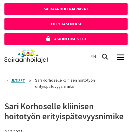
Siirry sisältöön
SAIRAANHOITAJAPÄIVÄT
LIITY JÄSENEKSI
ASIOINTIPALVELU
Etusivulle
In English
EN
Haku
Sari Korhoselle kliinisen hoitotyön
UUTISET
erityispätevyysnimike
Sari Korhoselle kliinisen
hoitotyön erityispätevyysnimike
2.12.2021