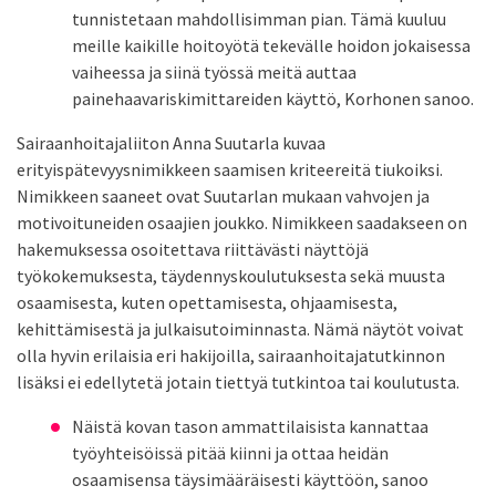
tunnistetaan mahdollisimman pian. Tämä kuuluu
meille kaikille hoitoyötä tekevälle hoidon jokaisessa
vaiheessa ja siinä työssä meitä auttaa
painehaavariskimittareiden käyttö, Korhonen sanoo.
Sairaanhoitajaliiton Anna Suutarla kuvaa
erityispätevyysnimikkeen saamisen kriteereitä tiukoiksi.
Nimikkeen saaneet ovat Suutarlan mukaan vahvojen ja
motivoituneiden osaajien joukko. Nimikkeen saadakseen on
hakemuksessa osoitettava riittävästi näyttöjä
työkokemuksesta, täydennyskoulutuksesta sekä muusta
osaamisesta, kuten opettamisesta, ohjaamisesta,
kehittämisestä ja julkaisutoiminnasta. Nämä näytöt voivat
olla hyvin erilaisia eri hakijoilla, sairaanhoitajatutkinnon
lisäksi ei edellytetä jotain tiettyä tutkintoa tai koulutusta.
Näistä kovan tason ammattilaisista kannattaa
työyhteisöissä pitää kiinni ja ottaa heidän
osaamisensa täysimääräisesti käyttöön, sanoo