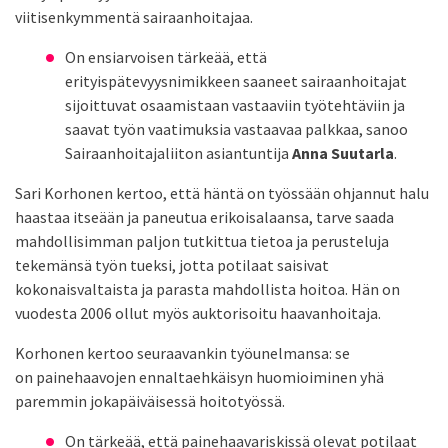
viitisenkymmentä sairaanhoitajaa.
On ensiarvoisen tärkeää, että
erityispätevyysnimikkeen saaneet sairaanhoitajat
sijoittuvat osaamistaan vastaaviin työtehtäviin ja
saavat työn vaatimuksia vastaavaa palkkaa, sanoo
Sairaanhoitajaliiton asiantuntija
Anna Suutarla
.
Sari Korhonen kertoo, että häntä on työssään ohjannut halu
haastaa itseään ja paneutua erikoisalaansa, tarve saada
mahdollisimman paljon tutkittua tietoa ja perusteluja
tekemänsä työn tueksi, jotta potilaat saisivat
kokonaisvaltaista ja parasta mahdollista hoitoa. Hän on
vuodesta 2006 ollut myös auktorisoitu haavanhoitaja.
Korhonen kertoo seuraavankin työunelmansa: se
on painehaavojen ennaltaehkäisyn huomioiminen yhä
paremmin jokapäiväisessä hoitotyössä.
On tärkeää, että painehaavariskissä olevat potilaat