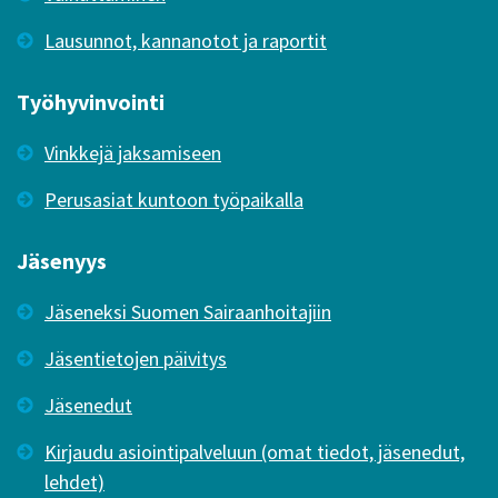
Lausunnot, kannanotot ja raportit
Työhyvinvointi
Vinkkejä jaksamiseen
Perusasiat kuntoon työpaikalla
Jäsenyys
Jäseneksi Suomen Sairaanhoitajiin
Jäsentietojen päivitys
Jäsenedut
Kirjaudu asiointipalveluun (omat tiedot, jäsenedut,
lehdet)