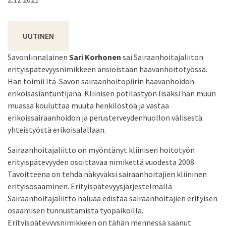
UUTINEN
Savonlinnalainen
Sari Korhonen
sai Sairaanhoitajaliiton
erityispätevyysnimikkeen ansioistaan haavanhoitotyössä.
Hän toimii Itä-Savon sairaanhoitopiirin haavanhoidon
erikoisasiantuntijana. Kliinisen potilastyön lisäksi hän muun
muassa kouluttaa muuta henkilöstöä ja vastaa
erikoissairaanhoidon ja perusterveydenhuollon välisestä
yhteistyöstä erikoisalallaan.
Sairaanhoitajaliitto on myöntänyt kliinisen hoitotyön
erityispätevyyden osoittavaa nimikettä vuodesta 2008.
Tavoitteena on tehdä näkyväksi sairaanhoitajien kliininen
erityisosaaminen. Erityispätevyysjärjestelmällä
Sairaanhoitajaliitto haluaa edistää sairaanhoitajien erityisen
osaamisen tunnustamista työpaikoilla.
Erityispätevyysnimikkeen on tähän mennessä saanut