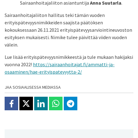
Sairaanhoitajaliiton asiantuntija
Anna Suutarla
.
Sairaanhoitajaliiton hallitus teki tämän vuoden
erityispätevyysnimikkeiden saajista päätöksen
kokouksessaan 26.11.2021 erityispätevyysarviointineuvoston
esityksen mukaisesti. Nimike tulee päivittää viiden vuoden
välein.
Lue lisää erityispätevyysnimikkeestä ja tule mukaan hakijaksi
vuonna 2022!
https://sairaanhoitajat.fi/ammatti-ja-
osaaminen/hae-erityispatevyytta-2/
JAA SOSIAALISESSA MEDIASSA
Jaa Facebookissa
Jaa X:ssä
Jaa Linkedinissä
Jaa Whatsappissa
Jaa Telegramissa