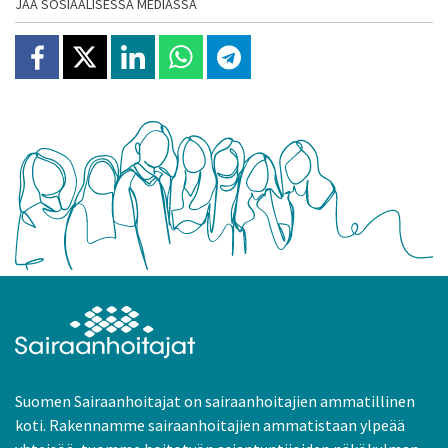
JAA SOSIAALISESSA MEDIASSA
Jaa Facebookissa
Jaa X:ssä
Jaa Linkedinissä
Jaa Whatsappissa
Jaa Telegramissa
Suomen Sairaanhoitajat on sairaanhoitajien ammatillinen
koti. Rakennamme sairaanhoitajien ammatistaan ylpeää