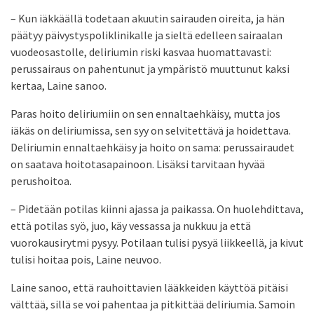
– Kun iäkkäällä todetaan akuutin sairauden oireita, ja hän
päätyy päivystyspoliklinikalle ja sieltä edelleen sairaalan
vuodeosastolle, deliriumin riski kasvaa huomattavasti:
perussairaus on pahentunut ja ympäristö muuttunut kaksi
kertaa, Laine sanoo.
Paras hoito deliriumiin on sen ennalta­ehkäisy, mutta jos
iäkäs on deliriumissa, sen syy on selvitettävä ja hoidettava.
Deliriumin ennaltaehkäisy ja hoito on sama: perussairaudet
on saatava hoitotasapainoon. Lisäksi tarvitaan hyvää
perushoitoa.
– Pidetään potilas kiinni ajassa ja paikassa. On huolehdittava,
että potilas syö, juo, käy vessassa ja nukkuu ja että
vuorokausirytmi pysyy. Potilaan tulisi pysyä liikkeellä, ja kivut
tulisi hoitaa pois, Laine neuvoo.
Laine sanoo, että rauhoittavien lääkkeiden käyttöä pitäisi
välttää, sillä se voi pahentaa ja pitkittää deliriumia. Samoin