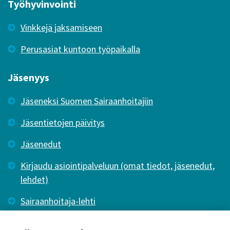
Työhyvinvointi
Vinkkejä jaksamiseen
Perusasiat kuntoon työpaikalla
Jäsenyys
Jäseneksi Suomen Sairaanhoitajiin
Jäsentietojen päivitys
Jäsenedut
Kirjaudu asiointipalveluun (omat tiedot, jäsenedut,
lehdet)
Sairaanhoitaja-lehti
Tutkiva Hoitotyö -lehti