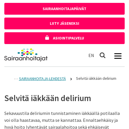
Siirry sisältöön
SAIRAANHOITAJAPÄIVÄT
LIITY JÄSENEKSI
ASIOINTIPALVELU
Etusivulle
In English
EN
Haku
Selvitä iäkkään delirium
SAIRAANHOITAJA-LEHDESTÄ
Selvitä iäkkään delirium
Sekavuustila deliriumin tunnistaminen iäkkäällä potilaalla
voi olla haastavaa, mutta se kannattaa. Ennaltaehkäisy ja
hyvä hoito lyhentävät sairaalahoitoa sekä ehkäisevät