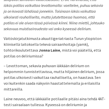
iäkäs potilas vaikuttaa levottomalta: vaeltelee, puhuu sekavia
ja on kovasti lähdössä jonnekin. Toisinaan iäkäs vaikuttaa
ulkoisesti rauhalliselta, mutta jututettaessa huomaa, että
potilas ei ole aivan tässä päivässä kiinni. Niina miettii, johtuuko
sekavuus muistisairaudesta vai onko kyseessä delirium.
Väitöskirjatutkimusta akuuttigeriatriasta Turun yliopiston
kliinisellä laitoksella tekevä sairaanhoitaja (yamk),
tohtorikoulutettava
Jonna Laine
, mistä voi päätellä, että
potilas on deliriumissa?
– Levottoman, sekavia puhuvan iäkkään delirium on
helpommin tunnistettavissa, mutta hiljainen delirium, jossa
potilas ulkoisesti vaikuttaa rauhalliselta, on haastava. Sen
voi kuitenkin saada näkyviin haastattelemalla ja erilaisilla
mittareilla.
Laine neuvoo, että iäkkäälle potilaalle pitäisi aina tehdä 4AT-
testi sairaalaan tullessa. Kyseessä on deliriumin ja