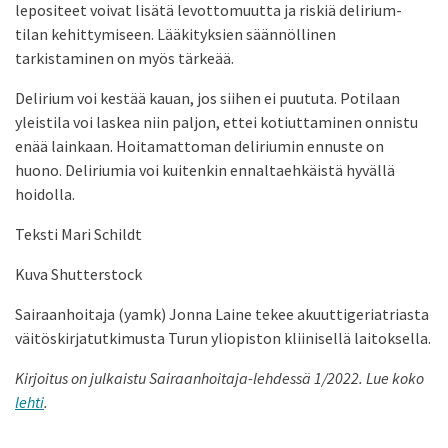
lepositeet voivat lisätä levottomuutta ja riskiä delirium-
tilan kehittymiseen. Lääkityksien säännöllinen
tarkistaminen on myös tärkeää.
Delirium voi kestää kauan, jos siihen ei puututa. Potilaan
yleistila voi laskea niin paljon, ettei kotiuttaminen onnistu
enää lainkaan. Hoitamattoman deliriumin ennuste on
huono. Deliriumia voi kuitenkin ennaltaehkäistä hyvällä
hoidolla.
Teksti Mari Schildt
Kuva Shutterstock
Sairaanhoitaja (yamk) Jonna Laine tekee akuuttigeriatriasta
väitöskirjatutkimusta Turun yliopiston kliinisellä laitoksella.
Kirjoitus on julkaistu Sairaanhoitaja-lehdessä 1/2022. Lue koko
lehti
.