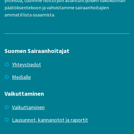
yhteisöä, tuomme hoitotyön asiantuntijoiden näkökulman
päätöksentekoon ja vahvistamme sairaanhoitajien
ammatillista osaamista.
Suomen Sairaanhoitajat
Yhteystiedot
Medialle
Vaikuttaminen
Vaikuttaminen
Lausunnot, kannanotot ja raportit