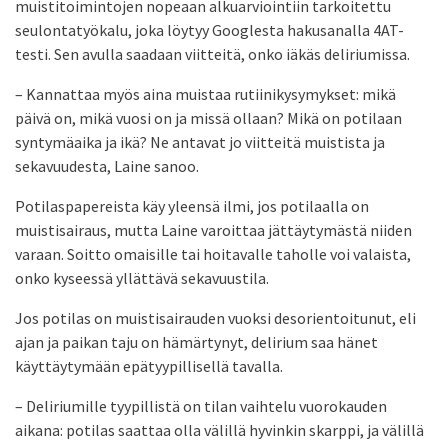
muistitoimintojen nopeaan alkuarviointiin tarkoitettu
seulontatyökalu, joka löytyy Googlesta hakusanalla 4AT-
testi. Sen avulla saadaan viitteitä, onko iäkäs deliriumissa.
– Kannattaa myös aina muistaa rutiinikysymykset: mikä
päivä on, mikä vuosi on ja missä ollaan? Mikä on potilaan
syntymäaika ja ikä? Ne antavat jo viitteitä muistista ja
sekavuudesta, Laine sanoo.
Potilaspapereista käy yleensä ilmi, jos potilaalla on
muistisairaus, mutta Laine varoittaa jättäytymästä niiden
varaan. Soitto omaisille tai hoitavalle taholle voi valaista,
onko kyseessä yllättävä sekavuustila.
Jos potilas on muistisairauden vuoksi des­orientoitunut, eli
ajan ja paikan taju on hämärtynyt, delirium saa hänet
käyttäytymään epätyypillisellä tavalla.
– Deliriumille tyypillistä on tilan vaihtelu vuorokauden
aikana: potilas saattaa olla välillä hyvinkin skarppi, ja välillä