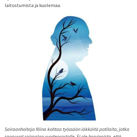
laitostumista ja kuolemaa.
Sairaanhoitaja Niina kohtaa työssään iäkkäitä potilaita, jotka
saapuvat sairaalan vuodeosastolle. Ei ole harvinaista, että