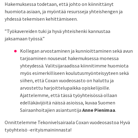
Hakemuksessa todetaan, että johto on kiinnittänyt
huomiota asiaan, ja myöntää resursseja yhteishengen ja
yhdessä tekemisen kehittämiseen.
”Työkavereiden tuki ja hyvä yhteishenki kannustaa
jaksamaan työssä.”
Kollegan arvostaminen ja kunnioittaminen sekä avun
tarjoaminen nousevat hakemuksessa monessa
yhteydessä. Valitsijaraadissa kiinnitimme huomiota
myös esimerkilliseen koulutusmyönteisyyteen sekä
siihen, että Coxan vuodeosasto on haluttu ja
arvostettu harjoittelupaikka opiskelijoille.
Ajattelemme, että tässä työyhteisössä ollaan
edelläkävijöitä näissä asioissa, kuvaa Suomen
Sairaanhoitajien asiantuntija
Anne Pienimaa
.
Onnittelemme Tekonivelsairaala Coxan vuodeosastoa Hyvä
työyhteisö -erityismaininnasta!