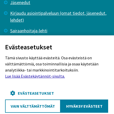
Jäsenedut
Kirjaudu asiointipalveluun (omat tiedot, jäsenedut,
lehdet)
Sairaanhoitaja-lehti
Tutkiva Hoitotyö -lehti
Evästeasetukset
Tämä sivusto käyttää evästeitä. Osa evästeistä on
välttämättömiä, osa toiminnallisia ja osaa käytetään
analytiikka- tai markkinointitarkoituksiin.
Lue lisää Evästekäytännöt-sivulta.
Rekisteriseloste
Tietosuojaseloste
Evästekäytännöt
EVÄSTEASETUKSET
VAIN VÄLTTÄMÄTTÖMÄT
HYVÄKSY EVÄSTEET
Poutapilvi web design