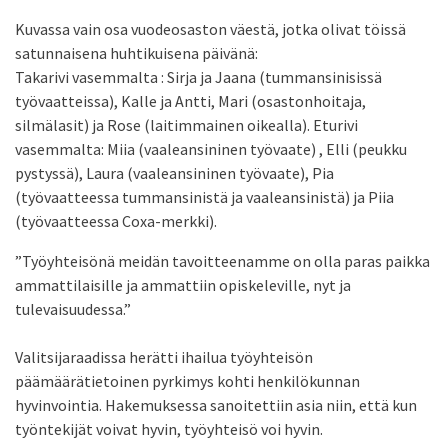
Kuvassa vain osa vuodeosaston väestä, jotka olivat töissä
satunnaisena huhtikuisena päivänä:
Takarivi vasemmalta : Sirja ja Jaana (tummansinisissä
työvaatteissa), Kalle ja Antti, Mari (osastonhoitaja,
silmälasit) ja Rose (laitimmainen oikealla). Eturivi
vasemmalta: Miia (vaaleansininen työvaate) , Elli (peukku
pystyssä), Laura (vaaleansininen työvaate), Pia
(työvaatteessa tummansinistä ja vaaleansinistä) ja Piia
(työvaatteessa Coxa-merkki).
”Työyhteisönä meidän tavoitteenamme on olla paras paikka
ammattilaisille ja ammattiin opiskeleville, nyt ja
tulevaisuudessa.”
Valitsijaraadissa herätti ihailua työyhteisön
päämäärätietoinen pyrkimys kohti henkilökunnan
hyvinvointia. Hakemuksessa sanoitettiin asia niin, että kun
työntekijät voivat hyvin, työyhteisö voi hyvin.