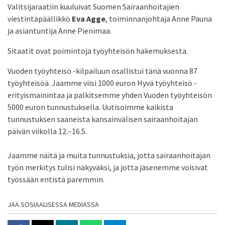
Valitsijaraatiin kuuluivat Suomen Sairaanhoitajien
viestintäpäällikkö
Eva Agge
, toiminnanjohtaja Anne Pauna
ja asiantuntija Anne Pienimaa.
Sitaatit ovat poimintoja työyhteisön hakemuksesta.
Vuoden työyhteisö -kilpailuun osallistui tänä vuonna 87
työyhteisöä. Jaamme viisi 1000 euron Hyvä työyhteisö -
erityismainintaa ja palkitsemme yhden Vuoden työyhteisön
5000 euron tunnustuksella. Uutisoimme kaikista
tunnustuksen saaneista kansainvälisen sairaanhoitajan
päivän viikolla 12.–16.5.
Jaamme näitä ja muita tunnustuksia, jotta sairaanhoitajan
työn merkitys tulisi näkyväksi, ja jotta jäsenemme voisivat
työssään entistä paremmin.
JAA SOSIAALISESSA MEDIASSA