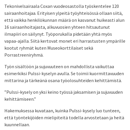
Tekonivelsairaala Coxan vuodeosastolla työskentelee 120
sairaanhoitajaa. Erityisen ylpeitä työyhteisössä ollaan siitä,
että vaikka henkilökunnan määrä on kasvanut huikeasti alun
16 sairaanhoitajasta, alkuvuosien yhteen hitsautunut
ilmapiiri on säilynyt. Työporukalla pidetään yhtä myös
vapaa-ajalla. Siitä kertovat monet eri harrastusten ympärille
kootut ryhmät kuten Museokorttilaiset sekä
Porrastreeniryhmä.
Työn sisältöön ja sujuvuuteen on mahdollista vaikuttaa
esimerkiksi Pulssi-kyselyn avulla. Se toimii kuormittavuuden
mittarina ja tärkeänä osana työolosuhteiden kehittämistä.
”Pulssi-kysely on yksi keino työssä jaksamisen ja sujuvuuden
kehittämiseen.”
Hakemuksessa kuvataan, kuinka Pulssi-kysely luo tunteen,
että työntekijöiden mielipiteitä todella arvostetaan ja heitä
kuunnellaan.