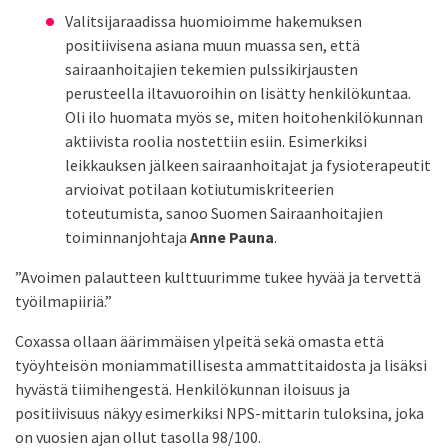
Valitsijaraadissa huomioimme hakemuksen
positiivisena asiana muun muassa sen, että
sairaanhoitajien tekemien pulssikirjausten
perusteella iltavuoroihin on lisätty henkilökuntaa.
Oli ilo huomata myös se, miten hoitohenkilökunnan
aktiivista roolia nostettiin esiin. Esimerkiksi
leikkauksen jälkeen sairaanhoitajat ja fysioterapeutit
arvioivat potilaan kotiutumiskriteerien
toteutumista, sanoo Suomen Sairaanhoitajien
toiminnanjohtaja
Anne Pauna
.
”Avoimen palautteen kulttuurimme tukee hyvää ja tervettä
työilmapiiriä.”
Coxassa ollaan äärimmäisen ylpeitä sekä omasta että
työyhteisön moniammatillisesta ammattitaidosta ja lisäksi
hyvästä tiimihengestä. Henkilökunnan iloisuus ja
positiivisuus näkyy esimerkiksi NPS-mittarin tuloksina, joka
on vuosien ajan ollut tasolla 98/100.