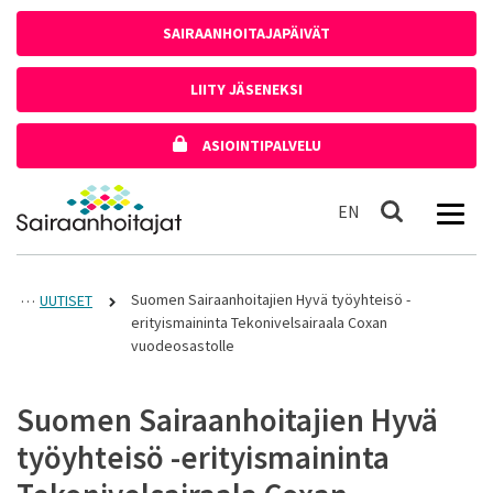
Siirry sisältöön
SAIRAANHOITAJAPÄIVÄT
LIITY JÄSENEKSI
ASIOINTIPALVELU
Etusivulle
In English
EN
Haku
Suomen Sairaanhoitajien Hyvä työyhteisö -
UUTISET
erityismaininta Tekonivelsairaala Coxan
vuodeosastolle
Suomen Sairaanhoitajien Hyvä
työyhteisö -erityismaininta