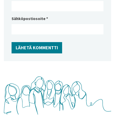
Sähköpostiosoite
*