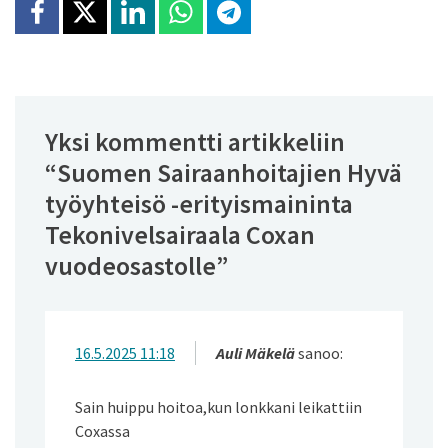
Jaa Facebookissa
Jaa X:ssä
Jaa Linkedinissä
Jaa Whatsappissa
Jaa Telegramissa
Yksi kommentti artikkeliin
“
Suomen Sairaanhoitajien Hyvä
työyhteisö -erityismaininta
Tekonivelsairaala Coxan
vuodeosastolle
”
16.5.2025 11:18
Auli Mäkelä
sanoo:
Sain huippu hoitoa,kun lonkkani leikattiin
Coxassa