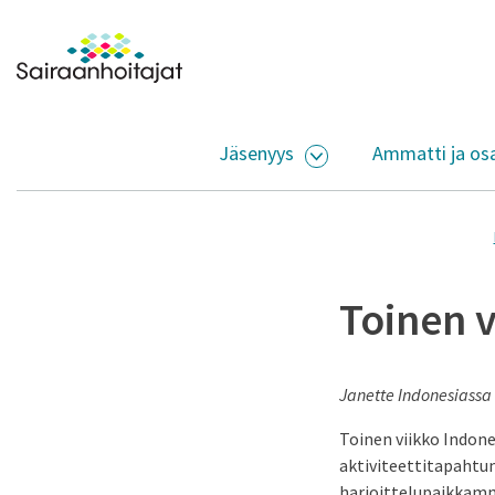
Siirry sisältöön
Etusivulle
Jäsenyys
Ammatti ja os
AVAA ALASIVUJEN V
Toinen v
Janette Indonesiassa
Toinen viikko Indone
aktiviteettitapahtuma
harjoittelupaikkamme