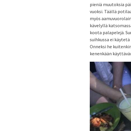
pieniä muutoksia päiv
vuoksi. Täällä potil
myös aamuvuorolainen
kävelyllä katsomassa
koota palapelejä. Su
suihkussa ei käytetä 
Onneksi he kuitenkin
kenenkään käyttävä