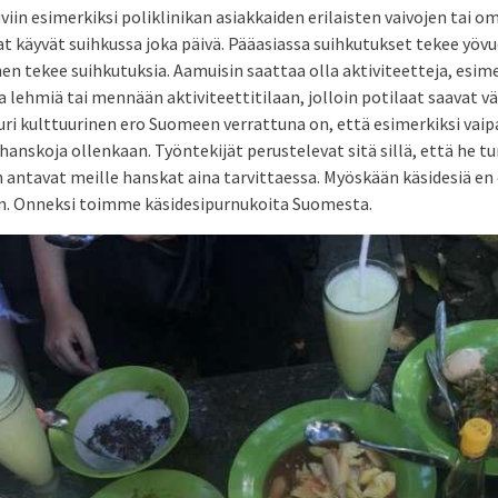
iin esimerkiksi poliklinikan asiakkaiden erilaisten vaivojen tai om
aat käyvät suihkussa joka päivä. Pääasiassa suihkutukset tekee yö
 tekee suihkutuksia. Aamuisin saattaa olla aktiviteetteja, esim
 lehmiä tai mennään aktiviteettitilaan, jolloin potilaat saavat vär
uri kulttuurinen ero Suomeen verrattuna on, että esimerkiksi vaip
hanskoja ollenkaan. Työntekijät perustelevat sitä sillä, että he tu
 antavat meille hanskat aina tarvittaessa. Myöskään käsidesiä en
n. Onneksi toimme käsidesipurnukoita Suomesta.