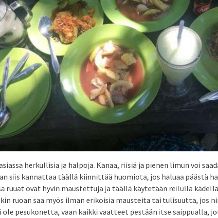
siassa herkullisia ja halpoja. Kanaa, riisiä ja pienen limun voi saada
n siis kannattaa täällä kiinnittää huomiota, jos haluaa päästä ha
 ruuat ovat hyvin maustettuja ja täällä käytetään reilulla kädellä 
nkin ruoan saa myös ilman erikoisia mausteita tai tulisuutta, jos n
ole pesukonetta, vaan kaikki vaatteet pestään itse saippualla, 