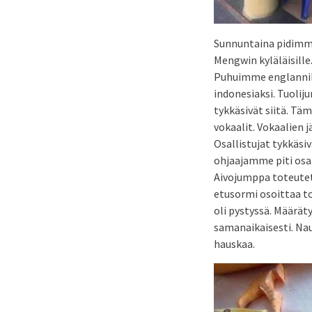
Sunnuntaina pidimme
Mengwin kyläläisille
Puhuimme englanniksi
indonesiaksi. Tuoli
tykkäsivät siitä. Tä
vokaalit. Vokaalien 
Osallistujat tykkäsiv
ohjaajamme piti osal
Aivojumppa toteutett
etusormi osoittaa to
oli pystyssä. Määrä
samanaikaisesti. Nau
hauskaa.