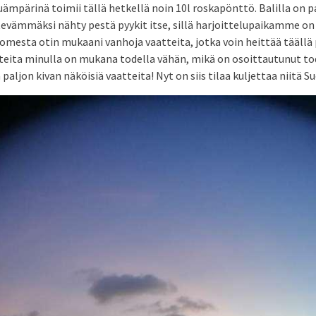
ämpärinä toimii tällä hetkellä noin 10l roskapönttö. Balilla on p
evämmäksi nähty pestä pyykit itse, sillä harjoittelupaikamme on
omesta otin mukaani vanhoja vaatteita, jotka voin heittää täällä 
tteita minulla on mukana todella vähän, mikä on osoittautunut tod
paljon kivan näköisiä vaatteita! Nyt on siis tilaa kuljettaa niitä 