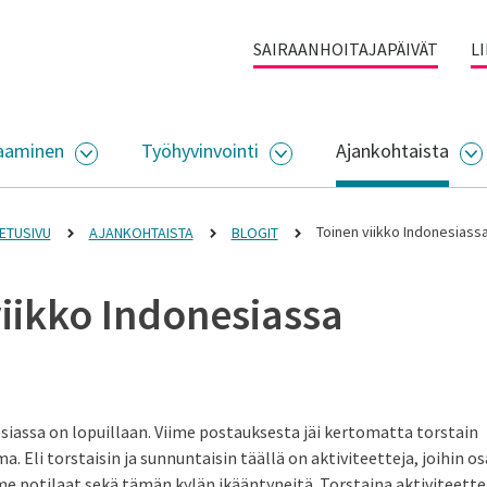
SAIRAANHOITAJAPÄIVÄT
L
aaminen
Työhyvinvointi
Ajankohtaista
ALIKKO
AVAA ALASIVUJEN VALIKKO
AVAA ALASIVUJEN VALI
A
Toinen viikko Indonesiass
ETUSIVU
AJANKOHTAISTA
BLOGIT
iikko Indonesiassa
siassa on lopuillaan. Viime postauksesta jäi kertomatta torstain
. Eli torstaisin ja sunnuntaisin täällä on aktiviteetteja, joihin os
 potilaat sekä tämän kylän ikääntyneitä. Torstaina aktiviteettein