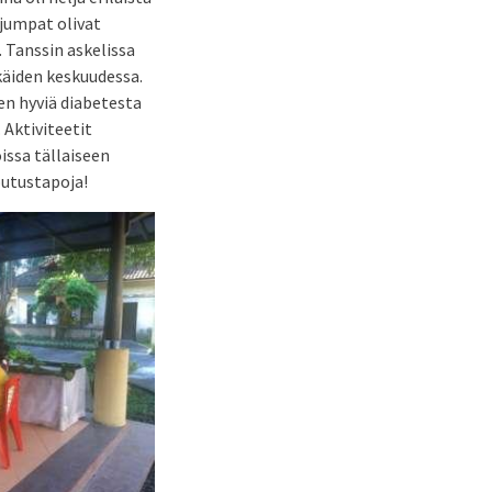
/jumpat olivat
Tanssin askelissa
käiden keskuudessa.
sen hyviä diabetesta
. Aktiviteetit
oissa tällaiseen
outustapoja!