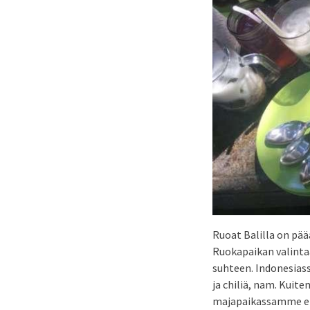
Ruoat Balilla on pääa
Ruokapaikan valintaa
suhteen. Indonesiassa
ja chiliä, nam. Kuite
majapaikassamme ei 