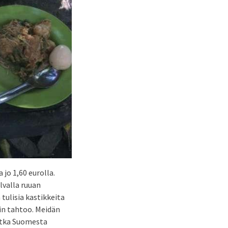
 jo 1,60 eurolla.
lvalla ruuan
tulisia kastikkeita
iin tahtoo. Meidän
jotka Suomesta