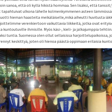
oin sanoa, että oli kyllä hikistä hommaa. Sen lisäksi, että tanssit
t tapahtuivat ulkona lähelle kolmenkymmenen asteen lämmössä. 
otti hieman haasteita meikäläiselle,mikä aiheutti huvitusta iäk
joittelimme verenkiertoon vaikuttavia liikkeitä, jotka ovat erityi
ta kuntoutuville ihmisille. Myös käsi-, kieli- ja jalkajumppia tehtiin
ksi tuntia. Suomessa olen ollut sellaisissa harjoittelupaikoissa, j
rennyt keskittyä, joten oli hienoa päästä oppimaan erilaisia kunt