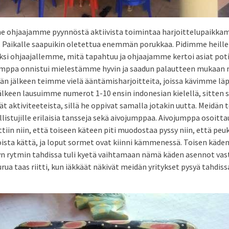
 ohjaajamme pyynnöstä aktiivista toimintaa harjoittelupaikkam
. Paikalle saapuikin oletettua enemmän porukkaa. Pidimme heille 
 ohjaajallemme, mitä tapahtuu ja ohjaajamme kertoi asiat potilai
jumppa onnistui mielestämme hyvin ja saadun palautteen mukaan 
män jälkeen teimme vielä ääntämisharjoitteita, joissa kävimme lä
jälkeen lausuimme numerot 1-10 ensin indonesian kielellä, sitten 
ät aktiviteeteista, sillä he oppivat samalla jotakin uutta. Meidän
listujille erilaisia tansseja sekä aivojumppaa. Aivojumppa osoitta
iin niin, että toiseen käteen piti muodostaa pyssy niin, että peuk
ista kättä, ja loput sormet ovat kiinni kämmenessä. Toisen käden
tyn rytmin tahdissa tuli kyetä vaihtamaan nämä käden asennot va
rua taas riitti, kun iäkkäät näkivät meidän yritykset pysyä tahdis