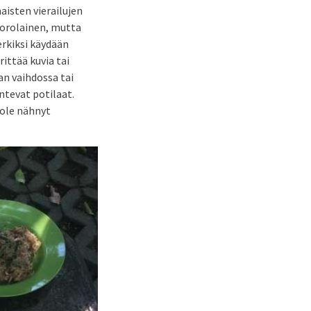
aisten vierailujen
vuorolainen, mutta
erkiksi käydään
ittää kuvia tai
an vaihdossa tai
ntevat potilaat.
 ole nähnyt