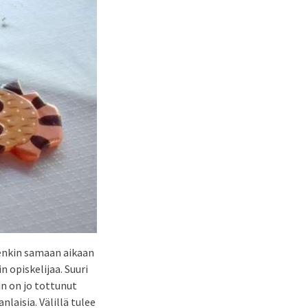
tenkin samaan aikaan
n opiskelijaa. Suuri
in on jo tottunut
nlaisia. Välillä tulee