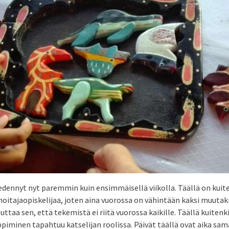
dennyt nyt paremmin kuin ensimmäisellä viikolla. Täällä on kui
hoitajaopiskelijaa, joten aina vuorossa on vähintään kaksi muutaki
ttaa sen, että tekemistä ei riitä vuorossa kaikille. Täällä kuitenk
oppiminen tapahtuu katselijan roolissa. Päivät täällä ovat aika sama