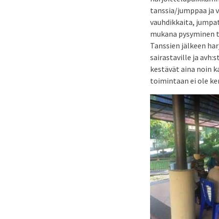
tanssia/jumppaa ja v
vauhdikkaita, jumpa
mukana pysyminen tu
Tanssien jälkeen har
sairastaville ja avh:s
kestävät aina noin ka
toimintaan ei ole ke