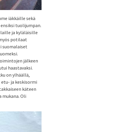
me iäkkäille sekä
ensiksi tuolijumpan.
lle ja kyläläisille
myös potilaat
pi suomalaiset
suomeksi.
 toimintojen jälkeen
utui haastavaksi.
ku on ylhäällä,
 etu- ja keskisormi
stakkaiseen käteen
sa mukana. Oli