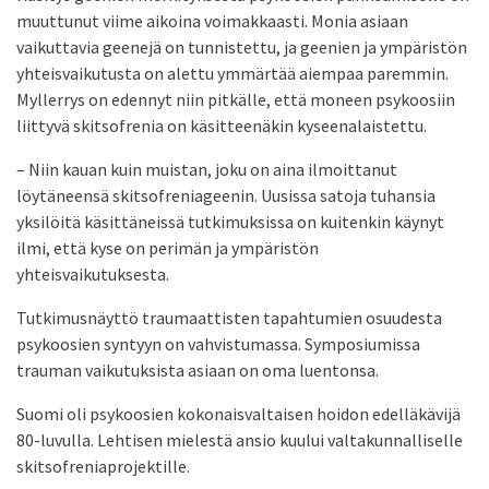
muuttunut viime aikoina voimakkaasti. Monia asiaan
vaikuttavia geenejä on tunnistettu, ja geenien ja ympäristön
yhteisvaikutusta on alettu ymmärtää aiempaa paremmin.
Myllerrys on edennyt niin pitkälle, että moneen psykoosiin
liittyvä skitsofrenia on käsitteenäkin kyseenalaistettu.
– Niin kauan kuin muistan, joku on aina ilmoittanut
löytäneensä skitsofreniageenin. Uusissa satoja tuhansia
yksilöitä käsittäneissä tutkimuksissa on kuitenkin käynyt
ilmi, että kyse on perimän ja ympäristön
yhteisvaikutuksesta.
Tutkimusnäyttö traumaattisten tapahtumien osuudesta
psykoosien syntyyn on vahvistumassa. Symposiumissa
trauman vaikutuksista asiaan on oma luentonsa.
Suomi oli psykoosien kokonaisvaltaisen hoidon edelläkävijä
80-luvulla. Lehtisen mielestä ansio kuului valtakunnalliselle
skitsofreniaprojektille.