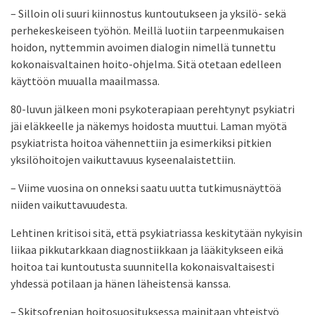
– Silloin oli suuri kiinnostus kuntoutukseen ja yksilö- sekä
perhekeskeiseen työhön. Meillä luotiin tarpeenmukaisen
hoidon, nyttemmin avoimen dialogin nimellä tunnettu
kokonaisvaltainen hoito-ohjelma. Sitä otetaan edelleen
käyttöön muualla maailmassa.
80-luvun jälkeen moni psykoterapiaan perehtynyt psykiatri
jäi eläkkeelle ja näkemys hoidosta muuttui. Laman myötä
psykiatrista hoitoa vähennettiin ja esimerkiksi pitkien
yksilöhoitojen vaikuttavuus kyseenalaistettiin.
– Viime vuosina on onneksi saatu uutta tutkimusnäyttöä
niiden vaikuttavuudesta.
Lehtinen kritisoi sitä, että psykiatriassa keskitytään nykyisin
liikaa pikkutarkkaan diagnostiikkaan ja lääkitykseen eikä
hoitoa tai kuntoutusta suunnitella kokonaisvaltaisesti
yhdessä potilaan ja hänen läheistensä kanssa.
– Skitsofrenian hoitosuosituksessa mainitaan yhteistyö