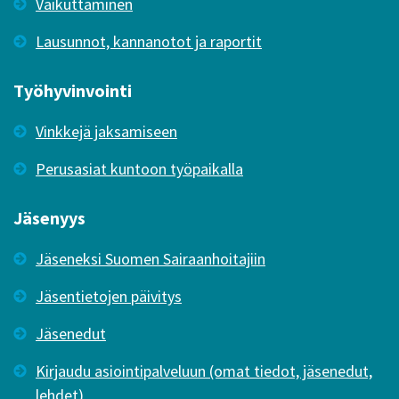
Vaikuttaminen
Lausunnot, kannanotot ja raportit
Työhyvinvointi
Vinkkejä jaksamiseen
Perusasiat kuntoon työpaikalla
Jäsenyys
Jäseneksi Suomen Sairaanhoitajiin
Jäsentietojen päivitys
Jäsenedut
Kirjaudu asiointipalveluun (omat tiedot, jäsenedut,
lehdet)