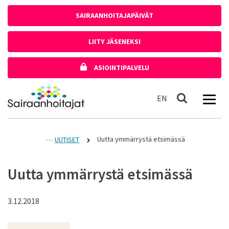
Siirry sisältöön
SAIRAANHOITAJAPÄIVÄT
LIITY JÄSENEKSI
ASIOINTIPALVELU
Etusivulle
In English
EN
Haku
Uutta ymmärrystä etsimässä
UUTISET
Uutta ymmärrystä etsimässä
3.12.2018