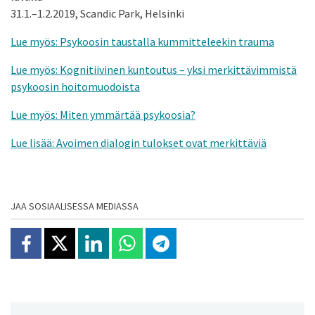
31.1.–1.2.2019, Scandic Park, Helsinki
Lue myös: Psykoosin taustalla kummitteleekin trauma
Lue myös: Kognitiivinen kuntoutus – yksi merkittävimmistä
psykoosin hoitomuodoista
Lue myös: Miten ymmärtää psykoosia?
Lue lisää: Avoimen dialogin tulokset ovat merkittäviä
JAA SOSIAALISESSA MEDIASSA
Jaa Facebookissa
Jaa X:ssä
Jaa Linkedinissä
Jaa Whatsappissa
Jaa Telegramissa