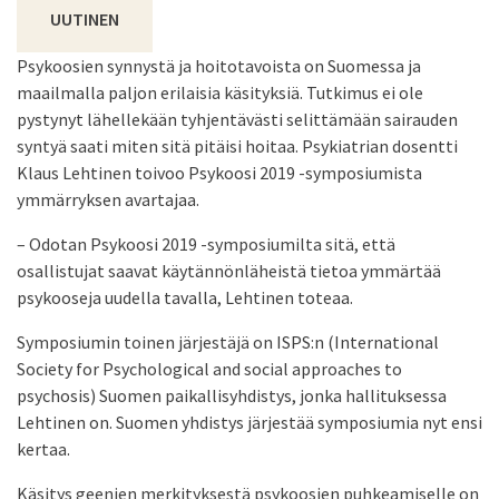
UUTINEN
Psykoosien synnystä ja hoitotavoista on Suomessa ja
maailmalla paljon erilaisia käsityksiä. Tutkimus ei ole
pystynyt lähellekään tyhjentävästi selittämään sairauden
syntyä saati miten sitä pitäisi hoitaa. Psykiatrian dosentti
Klaus Lehtinen toivoo Psykoosi 2019 -symposiumista
ymmärryksen avartajaa.
– Odotan Psykoosi 2019 -symposiumilta sitä, että
osallistujat saavat käytännönläheistä tietoa ymmärtää
psykooseja uudella tavalla, Lehtinen toteaa.
Symposiumin toinen järjestäjä on ISPS:n (International
Society for Psychological and social approaches to
psychosis) Suomen paikallisyhdistys, jonka hallituksessa
Lehtinen on. Suomen yhdistys järjestää symposiumia nyt ensi
kertaa.
Käsitys geenien merkityksestä psykoosien puhkeamiselle on