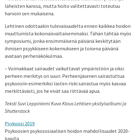
läheisten kanssa, mutta hoito valitettavasti toteutuu
harvoin sen mukaisena.
Lehtinen odottaakin tulevaisuudelta ennen kaikkea hoidon
muuttumista kokonaisvaltaisemmaksi. Tähän tähtää myös
symposiumi, jonka ensimmäisenä päivänä keskitytään
ihmisen psyykkiseen kokemukseen ja toisena päivänä
avataan perhenäkökulmaa.
– Voimakkaat sairaudet vaikuttavat ympäristöön ja siksi
perheen merkitys on suuri. Perheenjäsenen sairastuttua
psykoosiin esimerkiksi lasten riski sairastua myös kasvaa
merkittävästi, jos he eivät saa riittävää apua.
Teksti Suvi Leppiniemi Kuva Klaus Lehtisen yksityisalbumi ja
Shutterstock
Psykoosi 2019
Psykoosien psykososiaalisen hoidon mahdollisuudet 2020-
luvulla