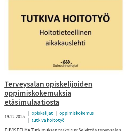
Terveysalan opiskelijoiden
oppimiskokemuksia
etäsimulaatiosta
opiskelijat
oppimiskokemus
19.12.2025
tutkiva hoitotyö
TIIVISTELMÄ Tutkimuksen tarkoitus: Selvittää terveysalan