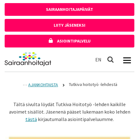
Siirry sisältöön
SAIRAANHOITAJAPÄIVÄT
LIITY JÄSENEKSI
ASIOINTIPALVELU
Etusivulle
In English
EN
Haku
Tutkiva hoitotyö -lehdestä
AJANKOHTAISTA
Tältä sivulta löydät Tutkiva Hoitotyö -lehden kaikille
avoimet sisällöt. Jäsenenä pääset lukemaan koko lehden
tästä
kirjautumalla asiointipalveluumme.