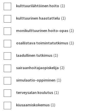
kulttuurilähtöinen hoito
(1)
kulttuurinen haastattelu
(1)
monikulttuurinen hoito-opas
(1)
osallistava toimintatutkimus
(1)
laadullinen tutkimus
(1)
sairaanhoitajaopiskelija
(2)
simulaatio-oppiminen
(1)
terveysalan koulutus
(1)
kiusaamiskokemus
(1)