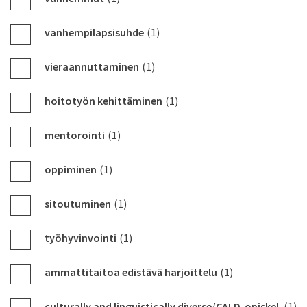
vanhempilapsisuhde
(1)
vieraannuttaminen
(1)
hoitotyön kehittäminen
(1)
mentorointi
(1)
oppiminen
(1)
sitoutuminen
(1)
työhyvinvointi
(1)
ammattitaitoa edistävä harjoittelu
(1)
culturally and linguistically diverse/CALD-opiskel
(1)