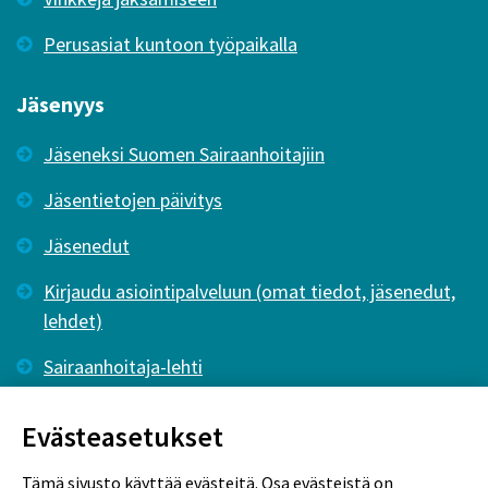
Perusasiat kuntoon työpaikalla
Jäsenyys
Jäseneksi Suomen Sairaanhoitajiin
Jäsentietojen päivitys
Jäsenedut
Kirjaudu asiointipalveluun (omat tiedot, jäsenedut,
lehdet)
Sairaanhoitaja-lehti
Tutkiva Hoitotyö -lehti
Evästeasetukset
Tämä sivusto käyttää evästeitä. Osa evästeistä on