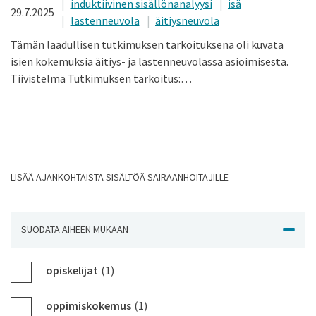
induktiivinen sisällönanalyysi
isä
29.7.2025
lastenneuvola
äitiysneuvola
Tämän laadullisen tutkimuksen tarkoituksena oli kuvata
isien kokemuksia äitiys- ja lastenneuvolassa asioimisesta.
Tiivistelmä Tutkimuksen tarkoitus:…
LISÄÄ AJANKOHTAISTA SISÄLTÖÄ SAIRAANHOITAJILLE
SUODATA AIHEEN MUKAAN
NÄYTÄ J
opiskelijat
(1)
oppimiskokemus
(1)