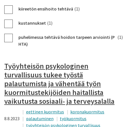
kiireetön ensihoito tehtävä
(1)
kustannukset
(1)
puhelimessa tehtävä hoidon tarpeen arviointi (P
(1)
HTA)
Työyhteisön psykologinen
turvallisuus tukee työstä
palautumista ja vähentää työn
kuormitustekijöiden haitallista
vaikutusta sosiaali- ja terveysalalla
eettinen kuormitus
koronakuormitus
8.8.2023
palautuminen
työkuormitus
työyhteisön psykologinen turvallisuus