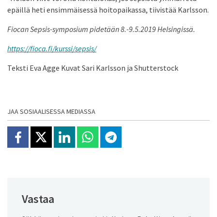
epäillä heti ensimmäisessä hoitopaikassa, tiivistää Karlsson.
Fiocan Sepsis-symposium pidetään 8.-9.5.2019 Helsingissä.
https://fioca.fi/kurssi/sepsis/
Teksti Eva Agge Kuvat Sari Karlsson ja Shutterstock
JAA SOSIAALISESSA MEDIASSA
Jaa Facebookissa
Jaa X:ssä
Jaa Linkedinissä
Jaa Whatsappissa
Jaa Telegramissa
Vastaa