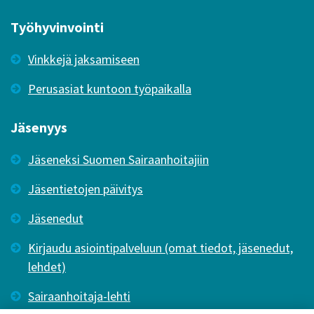
Työhyvinvointi
Vinkkejä jaksamiseen
Perusasiat kuntoon työpaikalla
Jäsenyys
Jäseneksi Suomen Sairaanhoitajiin
Jäsentietojen päivitys
Jäsenedut
Kirjaudu asiointipalveluun (omat tiedot, jäsenedut,
lehdet)
Sairaanhoitaja-lehti