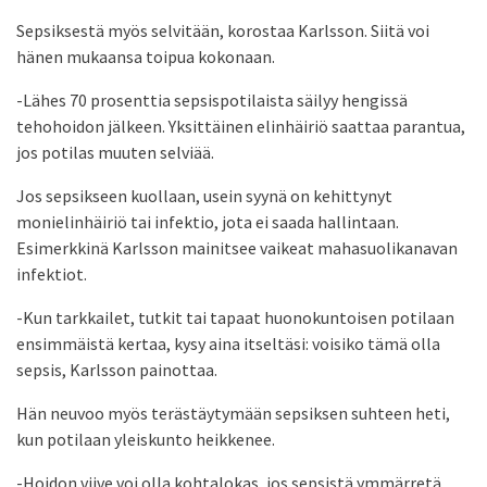
Sepsiksestä myös selvitään, korostaa Karlsson. Siitä voi
hänen mukaansa toipua kokonaan.
-Lähes 70 prosenttia sepsispotilaista säilyy hengissä
tehohoidon jälkeen. Yksittäinen elinhäiriö saattaa parantua,
jos potilas muuten selviää.
Jos sepsikseen kuollaan, usein syynä on kehittynyt
monielinhäiriö tai infektio, jota ei saada hallintaan.
Esimerkkinä Karlsson mainitsee vaikeat mahasuolikanavan
infektiot.
-Kun tarkkailet, tutkit tai tapaat huonokuntoisen potilaan
ensimmäistä kertaa, kysy aina itseltäsi: voisiko tämä olla
sepsis, Karlsson painottaa.
Hän neuvoo myös terästäytymään sepsiksen suhteen heti,
kun potilaan yleiskunto heikkenee.
-Hoidon viive voi olla kohtalokas, jos sepsistä ymmärretä