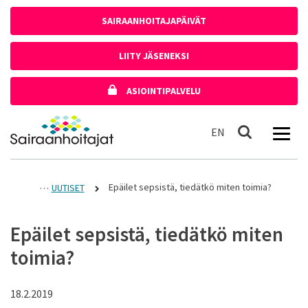
Siirry sisältöön
SAIRAANHOITAJAPÄIVÄT
LIITY JÄSENEKSI
ASIOINTIPALVELU
Etusivulle
In English
EN
Haku
Epäilet sepsistä, tiedätkö miten toimia?
UUTISET
Epäilet sepsistä, tiedätkö miten
toimia?
18.2.2019