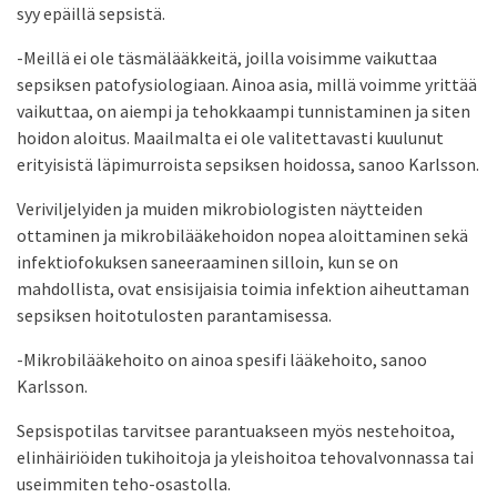
syy epäillä sepsistä.
-Meillä ei ole täsmälääkkeitä, joilla voisimme vaikuttaa
sepsiksen patofysiologiaan. Ainoa asia, millä voimme yrittää
vaikuttaa, on aiempi ja tehokkaampi tunnistaminen ja siten
hoidon aloitus. Maailmalta ei ole valitettavasti kuulunut
erityisistä läpimurroista sepsiksen hoidossa, sanoo Karlsson.
Veriviljelyiden ja muiden mikrobiologisten näytteiden
ottaminen ja mikrobilääkehoidon nopea aloittaminen sekä
infektiofokuksen saneeraaminen silloin, kun se on
mahdollista, ovat ensisijaisia toimia infektion aiheuttaman
sepsiksen hoitotulosten parantamisessa.
-Mikrobilääkehoito on ainoa spesifi lääkehoito, sanoo
Karlsson.
Sepsispotilas tarvitsee parantuakseen myös nestehoitoa,
elinhäiriöiden tukihoitoja ja yleishoitoa tehovalvonnassa tai
useimmiten teho-osastolla.