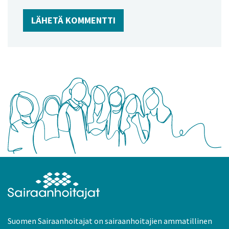
Suomen Sairaanhoitajat on sairaanhoitajien ammatillinen