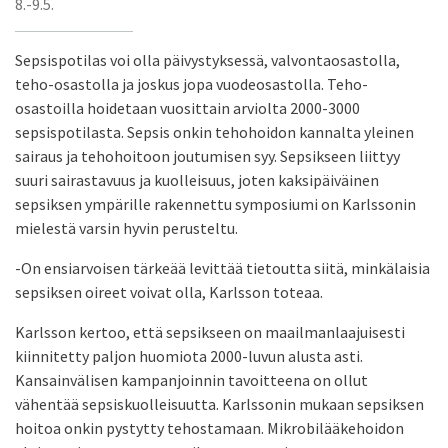
8.-9.5.
Sepsispotilas voi olla päivystyksessä, valvontaosastolla,
teho-osastolla ja joskus jopa vuodeosastolla. Teho-
osastoilla hoidetaan vuosittain arviolta 2000-3000
sepsispotilasta. Sepsis onkin tehohoidon kannalta yleinen
sairaus ja tehohoitoon joutumisen syy. Sepsikseen liittyy
suuri sairastavuus ja kuolleisuus, joten kaksipäiväinen
sepsiksen ympärille rakennettu symposiumi on Karlssonin
mielestä varsin hyvin perusteltu.
-On ensiarvoisen tärkeää levittää tietoutta siitä, minkälaisia
sepsiksen oireet voivat olla, Karlsson toteaa.
Karlsson kertoo, että sepsikseen on maailmanlaajuisesti
kiinnitetty paljon huomiota 2000-luvun alusta asti.
Kansainvälisen kampanjoinnin tavoitteena on ollut
vähentää sepsiskuolleisuutta. Karlssonin mukaan sepsiksen
hoitoa onkin pystytty tehostamaan. Mikrobilääkehoidon