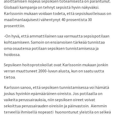
aloittamisen nopeus sepsiksen toteamisesta on parantunut.
Globaali kampanja on tehnyt sepsistä hyvin näkyväksi.
Karlssonin mukaan voidaan todeta, että sepsiskuolleisuus on
maailmanlaajuisesti vähentynyt 40 prosentista 30
prosenttiin.
-On hyvä, että ammattilainen saa varmuutta sepsispotilaan
kohtaamiseen. Samoin on ensiarvoisen tärkeää tunnistaa
oma osuutensa potilaan sepsiksen tunnistamisessa ja
hoidossa.
Sepsiksen hoitoprotokollat ovat Karlssonin mukaan jonkin
verran muuttuneet 2000-luvun alusta, kun on saatu uutta
tietoa.
Karlsson sanoo, että sepsiksen tunnistamisessa voi hämätä
joskus hyvinkin epämääräinen oireisto. Jos potilaalla on
vaikeita perussairauksia, niin sepsiksen oireet voivat
sekoittua perussairauden oireisiin ja päinvastoin. Aiemmin
terveellä ihmisellä nopeasti huonontunut yleistila on selkeä