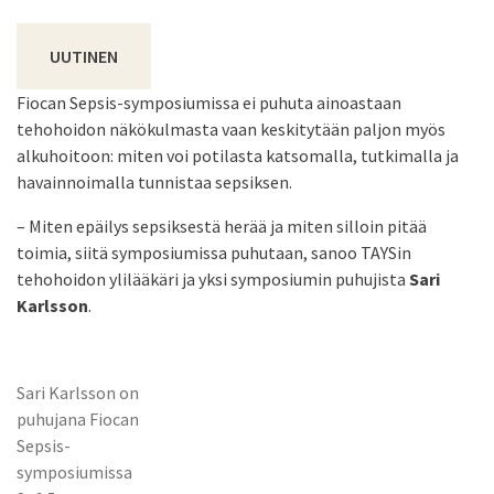
UUTINEN
Fiocan Sepsis-symposiumissa ei puhuta ainoastaan
tehohoidon näkökulmasta vaan keskitytään paljon myös
alkuhoitoon: miten voi potilasta katsomalla, tutkimalla ja
havainnoimalla tunnistaa sepsiksen.
– Miten epäilys sepsiksestä herää ja miten silloin pitää
toimia, siitä symposiumissa puhutaan, sanoo TAYSin
tehohoidon ylilääkäri ja yksi symposiumin puhujista
Sari
Karlsson
.
Sari Karlsson on
puhujana Fiocan
Sepsis-
symposiumissa