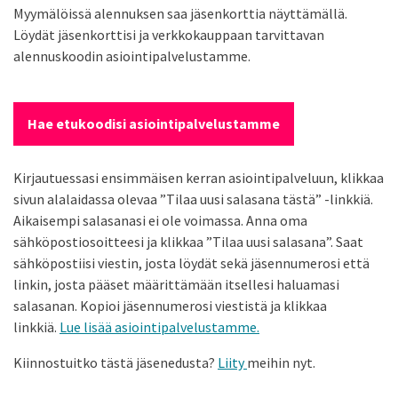
Myymälöissä alennuksen saa jäsenkorttia näyttämällä.
Löydät jäsenkorttisi ja verkkokauppaan tarvittavan
alennuskoodin asiointipalvelustamme.
Hae etukoodisi asiointipalvelustamme
Kirjautuessasi ensimmäisen kerran asiointipalveluun, klikkaa
sivun alalaidassa olevaa ”Tilaa uusi salasana tästä” -linkkiä.
Aikaisempi salasanasi ei ole voimassa. Anna oma
sähköpostiosoitteesi ja klikkaa ”Tilaa uusi salasana”. Saat
sähköpostiisi viestin, josta löydät sekä jäsennumerosi että
linkin, josta pääset määrittämään itsellesi haluamasi
salasanan. Kopioi jäsennumerosi viestistä ja klikkaa
linkkiä.
Lue lisää asiointipalvelustamme.
Kiinnostuitko tästä jäsenedusta?
Liity
meihin nyt.