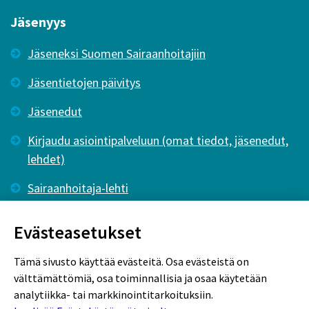
Jäsenyys
Jäseneksi Suomen Sairaanhoitajiin
Jäsentietojen päivitys
Jäsenedut
Kirjaudu asiointipalveluun (omat tiedot, jäsenedut,
lehdet)
Sairaanhoitaja-lehti
Tutkiva Hoitotyö -lehti
Evästeasetukset
Tämä sivusto käyttää evästeitä. Osa evästeistä on
välttämättömiä, osa toiminnallisia ja osaa käytetään
analytiikka- tai markkinointitarkoituksiin.