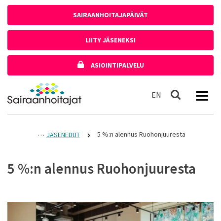
Siirry sisältöön
SAIRAANHOITAJAPÄIVÄT
LIITY JÄSENEKSI
ASIOINTIPALVELU
Etusivulle
In English
EN
Haku
5 %:n alennus Ruohonjuuresta
JÄSENEDUT
5 %:n alennus Ruohonjuuresta