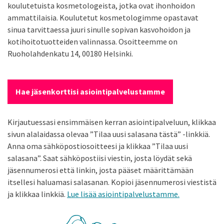
koulutetuista kosmetologeista, jotka ovat ihonhoidon
ammattilaisia. Koulutetut kosmetologimme opastavat
sinua tarvittaessa juuri sinulle sopivan kasvohoidon ja
kotihoitotuotteiden valinnassa. Osoitteemme on
Ruoholahdenkatu 14, 00180 Helsinki.
Hae jäsenkorttisi asiointipalvelustamme
Kirjautuessasi ensimmäisen kerran asiointipalveluun, klikkaa
sivun alalaidassa olevaa ”Tilaa uusi salasana tästä” -linkkiä.
Anna oma sähköpostiosoitteesi ja klikkaa ”Tilaa uusi
salasana”. Saat sähköpostiisi viestin, josta löydät sekä
jäsennumerosi että linkin, josta pääset määrittämään
itsellesi haluamasi salasanan. Kopioi jäsennumerosi viestistä
ja klikkaa linkkiä.
Lue lisää asiointipalvelustamme.