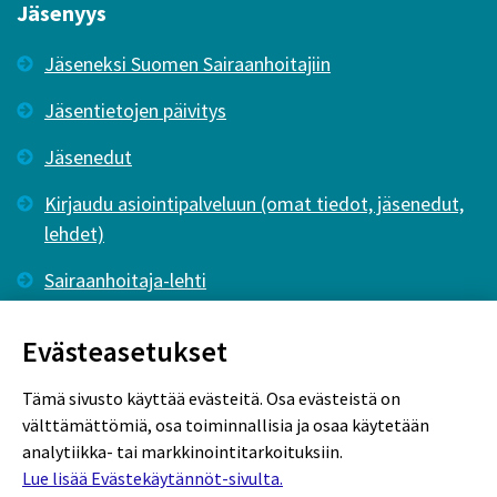
Jäsenyys
Jäseneksi Suomen Sairaanhoitajiin
Jäsentietojen päivitys
Jäsenedut
Kirjaudu asiointipalveluun (omat tiedot, jäsenedut,
lehdet)
Sairaanhoitaja-lehti
Tutkiva Hoitotyö -lehti
Evästeasetukset
Tämä sivusto käyttää evästeitä. Osa evästeistä on
välttämättömiä, osa toiminnallisia ja osaa käytetään
analytiikka- tai markkinointitarkoituksiin.
Lue lisää Evästekäytännöt-sivulta.
Rekisteriseloste