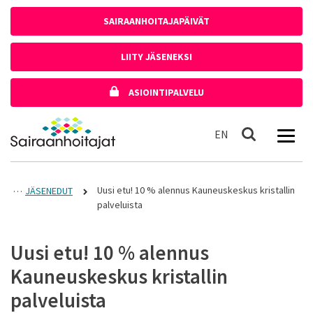
Siirry sisältöön
SAIRAANHOITAJAPÄIVÄT
LIITY JÄSENEKSI
ASIOINTIPALVELU
Etusivulle
In English
EN
Haku
Uusi etu! 10 % alennus Kauneuskeskus kristallin
JÄSENEDUT
palveluista
Uusi etu! 10 % alennus
Kauneuskeskus kristallin
palveluista