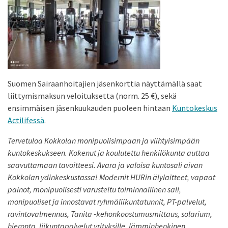
Suomen Sairaanhoitajien jäsenkorttia näyttämällä saat
liittymismaksun veloituksetta (norm. 25 €), sekä
ensimmäisen jäsenkuukauden puoleen hintaan
Kuntokeskus
Actilifessä
.
Tervetuloa Kokkolan monipuolisimpaan ja viihtyisimpään
kuntokeskukseen. Kokenut ja koulutettu henkilökunta auttaa
saavuttamaan tavoitteesi. Avara ja valoisa kuntosali aivan
Kokkolan ydinkeskustassa! Modernit HURin älylaitteet, vapaat
painot, monipuolisesti varusteltu toiminnallinen sali,
monipuoliset ja innostavat ryhmäliikuntatunnit, PT-palvelut,
ravintovalmennus, Tanita -kehonkoostumusmittaus, solarium,
hieronta, liikuntapalvelut yrityksille, lämminhenkinen