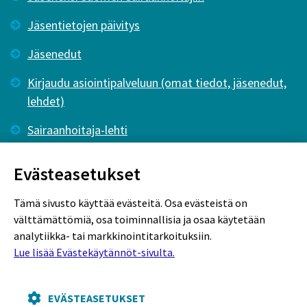
Jäsentietojen päivitys
Jäsenedut
Kirjaudu asiointipalveluun (omat tiedot, jäsenedut,
lehdet)
Sairaanhoitaja-lehti
Tutkiva Hoitotyö -lehti
Evästeasetukset
Tämä sivusto käyttää evästeitä. Osa evästeistä on
välttämättömiä, osa toiminnallisia ja osaa käytetään
analytiikka- tai markkinointitarkoituksiin.
Lue lisää Evästekäytännöt-sivulta.
Rekisteriseloste
Tietosuojaseloste
Evästekäytännöt
EVÄSTEASETUKSET