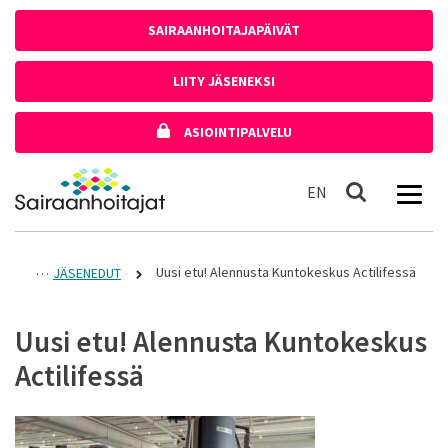
Siirry sisältöön
SAIRAANHOITAJAPÄIVÄT
LIITY JÄSENEKSI
ASIOINTIPALVELU
Etusivulle
In English
EN
Haku
Uusi etu! Alennusta Kuntokeskus Actilifessä
JÄSENEDUT
Uusi etu! Alennusta Kuntokeskus
Actilifessä