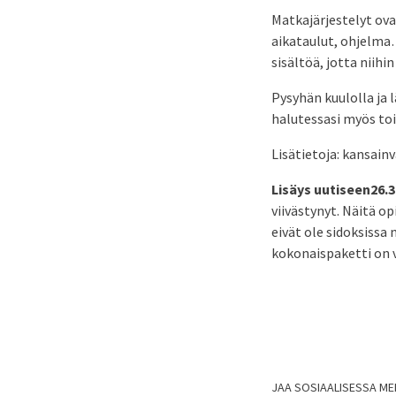
Matkajärjestelyt ova
aikataulut, ohjelma
sisältöä, jotta niihi
Pysyhän kuulolla ja
halutessasi myös toi
Lisätietoja: kansain
Lisäys uutiseen26.3
viivästynyt. Näitä o
eivät ole sidoksissa
kokonaispaketti on 
JAA SOSIAALISESSA ME