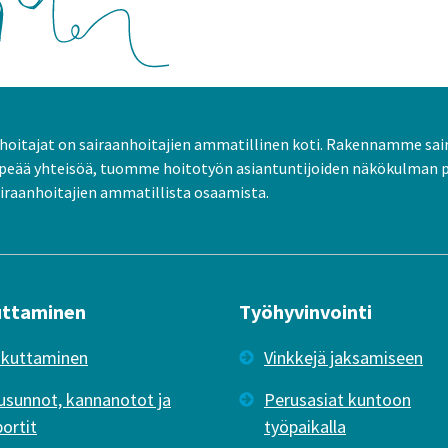
oitajat on sairaanhoitajien ammatillinen koti. Rakennamme sai
peää yhteisöä, tuomme hoitotyön asiantuntijoiden näkökulman 
raanhoitajien ammatillista osaamista.
uttaminen
Työhyvinvointi
ikuttaminen
Vinkkejä jaksamiseen
usunnot, kannanotot ja
Perusasiat kuntoon
portit
työpaikalla