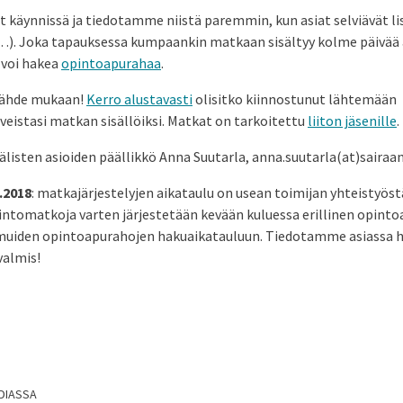
t käynnissä ja tiedotamme niistä paremmin, kun asiat selviävät li
…). Joka tapauksessa kumpaankin matkaan sisältyy kolme päivää
n voi hakea
opintoapurahaa
.
 lähde mukaan!
Kerro alustavasti
olisitko kiinnostunut lähtemään
veistasi matkan sisällöiksi. Matkat on tarkoitettu
liiton jäsenille
.
välisten asioiden päällikkö Anna Suutarla, anna.suutarla(at)sairaan
.2018
: matkajärjestelyjen aikataulu on usean toimijan yhteistyös
pintomatkoja varten järjestetään kevään kuluessa erillinen opint
 muiden opintoapurahojen hakuaikatauluun. Tiedotamme asiassa he
valmis!
DIASSA