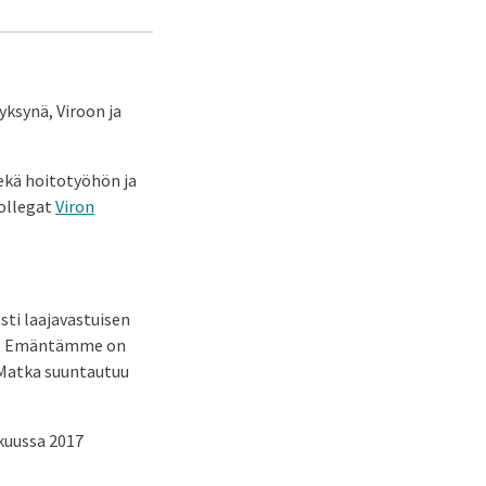
ksynä, Viroon ja
ekä hoitotyöhön ja
ollegat
Viron
ti laajavastuisen
en. Emäntämme on
 Matka suuntautuu
kuussa 2017