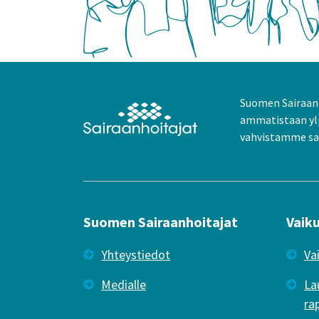
Suomen Sairaanh
ammatistaan yl
vahvistamme sai
Suomen Sairaanhoitajat
Vaik
Yhteystiedot
Va
Medialle
La
ra