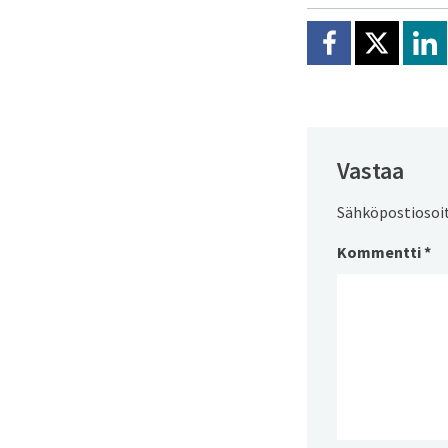
Jaa Facebookissa
Jaa X:ssä
Jaa
Vastaa
Sähköpostiosoite
Kommentti
*