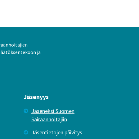
raanhoitajien
päätöksentekoon ja
Jäsenyys
Jäseneksi Suomen
Sairaanhoitajiin
Jäsentietojen päivitys