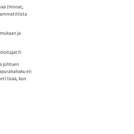
sää (hinnat,
 ammatillista
 mukaan ja
hoitajat.fi
tä johtuen
oapurahahaku eli
ti lisää, kun