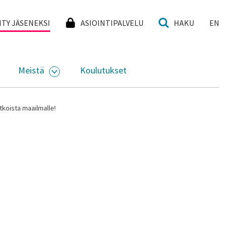
I
IITY JÄSENEKSI
ASIOINTIPALVELU
HAKU
EN
Meistä
Koulutukset
KKO
VAA ALASIVUJEN VALIKKO
AVAA ALASIVUJEN VALIKKO
koista maailmalle!