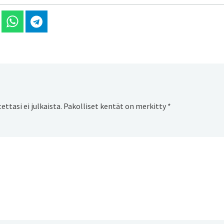
 Linkedinissä
Jaa Whatsappissa
Jaa Telegramissa
ttasi ei julkaista.
Pakolliset kentät on merkitty
*