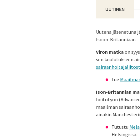
UUTINEN
Uutena jäsenetuna j
Isoon-Britanniaan.
Viron matka
on syys
sen koulutukseen ai
sairaanhoitajaliitos
Lue
Maailman
Ison-Britannian m
hoitotyön (Advanced
maailman sairaanhoi
ainakin Manchesteri
Tutustu
Mela
Helsingissä.