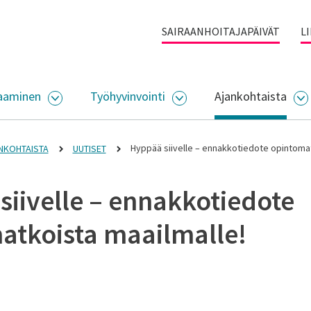
SAIRAANHOITAJAPÄIVÄT
L
aaminen
Työhyvinvointi
Ajankohtaista
ALIKKO
AVAA ALASIVUJEN VALIKKO
AVAA ALASIVUJEN VALI
A
Hyppää siivelle – ennakkotiedote opintomat
NKOHTAISTA
UUTISET
siivelle – ennakkotiedote
atkoista maailmalle!