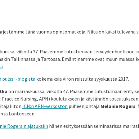
ärjestämme tänä vuonna opintomatkoja. Niitä on kaksi tulevana sy
kuussa, viikolla 37. Pääsemme tutustumaan terveydenhuoltoon s
nakin Tallinnassa ja Tartossa. Emäntinämme ovat muun muassa k
ta
.
 pulssi -blogista
kokemuksia Viron reissulta syyskuussa 2017.
atka
on marraskuussa, viikolla 47. Pääsemme tutustumaan erityises
 Practice Nursing, APN) koulutukseen ja käytännön toteutukse
tajaliiton
ICN:n APN-verkoston
puheenjohtaja
Melanie Rogers
.
in ja Lontooseen.
nie Rogersin ajatuksiin
hänen esityksessään seminaarissa marras