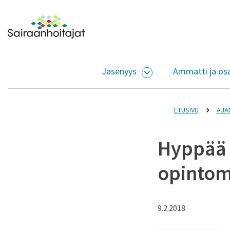
Siirry sisältöön
Etusivulle
Jäsenyys
Ammatti ja os
AVAA ALASIVUJEN V
ETUSIVU
AJA
Hyppää 
opintom
9.2.2018