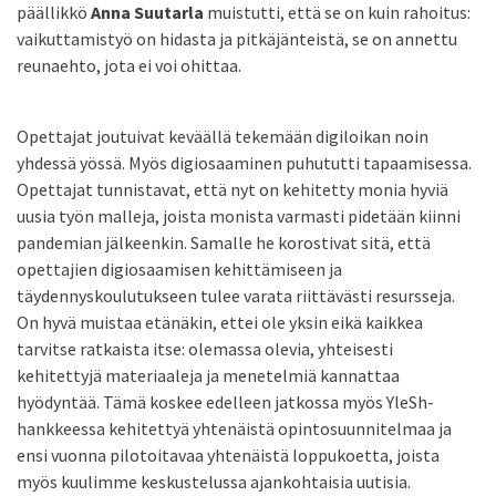
päällikkö
Anna Suutarla
muistutti, että se on kuin rahoitus:
vaikuttamistyö on hidasta ja pitkäjänteistä, se on annettu
reunaehto, jota ei voi ohittaa.
Opettajat joutuivat keväällä tekemään digiloikan noin
yhdessä yössä. Myös digiosaaminen puhututti tapaamisessa.
Opettajat tunnistavat, että nyt on kehitetty monia hyviä
uusia työn malleja, joista monista varmasti pidetään kiinni
pandemian jälkeenkin. Samalle he korostivat sitä, että
opettajien digiosaamisen kehittämiseen ja
täydennyskoulutukseen tulee varata riittävästi resursseja.
On hyvä muistaa etänäkin, ettei ole yksin eikä kaikkea
tarvitse ratkaista itse: olemassa olevia, yhteisesti
kehitettyjä materiaaleja ja menetelmiä kannattaa
hyödyntää. Tämä koskee edelleen jatkossa myös YleSh-
hankkeessa kehitettyä yhtenäistä opintosuunnitelmaa ja
ensi vuonna pilotoitavaa yhtenäistä loppukoetta, joista
myös kuulimme keskustelussa ajankohtaisia uutisia.