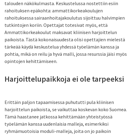
talouden näkökulmasta. Keskustelussa nostettiin esiin
rahoituksen epäkohta: ammattikorkeakoulujen
rahoituksessa sairaanhoitajakoulutus sijoittuu halvimpien
tutkintojen koriin. Opettajat totesivat myös, että
Ammattikorkeakoulut maksavat kliinisen harjoittelun
paikoista. Tästä kokonaisuudesta olisi opettajien mielestä
tärkeää käydä keskustelua yhdessä työelämän kanssa ja
pohtia, mikä on reilu ja hyvä malli, jossa resurssia jäisi myös
opintojen kehittämiseen.
Harjoittelupaikkoja ei ole tarpeeksi
Erittäin paljon tapaamisessa puhututti pula kliinisen
harjoittelun paikoista, se vaikuttaa koskevan koko Suomea.
Tämä haastanee jatkossa kehittämään yhteistyössä
työelämän kanssa uudenlaisia malleja, esimerkiksi
ryhmämuotoisia moduli-malleja, joita on jo paikoin