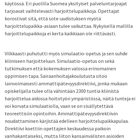
käytössä. Eri puolilla Suomea yksityiset palveluntarjoajat
tarjoavat vaihtelevasti harjoittelupaikkoja. Opettajat
korostivat sitä, että sote-uudistuksen myötä
harjoittelupaikka-asiaan tulee vaikuttaa. Nykyisellä mallilla
harjoittelupaikkoja ei kerta kaikkiaan ole riittävästi.
Vilkkaasti puhututti myös simulaatio-opetus ja sen suhde
kliiniseen harjoitteluun. Simulaatio-opetus on sekä
tutkimuksen että kokemuksen valossa erinomainen
oppimisen tapa. Sairaanhoitajakoulutusta sitoo
lainvoimaisesti ammattipätevyysdirektiivi, jonka mukaan
opiskelijalla tulee olla vähintään 2300 tuntia kliinistä
harjoittelua aidossa hoitotyön ympäristössä, näitä tunteja ei
voi korvata simulaatiolla, vaan se on sisällytettävä
teoreettisiin opintoihin. Ammattipätevyysdirektiivin
noudattaminen kärjistää edelleen harjoittelupaikkapulaa.
Direktiivi koettiin opettajien keskuudessa paikoin
vanhakantaiseksi, mutta liiton kansainvälisten asioiden