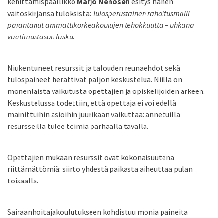
kehittämispäällikkö
Marjo Nenosen
esitys hänen
väitöskirjansa tuloksista:
Tulosperustainen rahoitusmalli
parantanut ammattikorkeakoulujen tehokkuutta – uhkana
vaatimustason lasku
.
Niukentuneet resurssit ja talouden reunaehdot sekä
tulospaineet herättivät paljon keskustelua. Niillä on
monenlaista vaikutusta opettajien ja opiskelijoiden arkeen.
Keskustelussa todettiin, että opettaja ei voi edellä
mainittuihin asioihin juurikaan vaikuttaa: annetuilla
resursseilla tulee toimia parhaalla tavalla.
Opettajien mukaan resurssit ovat kokonaisuutena
riittämättömiä: siirto yhdestä paikasta aiheuttaa pulan
toisaalla.
Sairaanhoitajakoulutukseen kohdistuu monia paineita