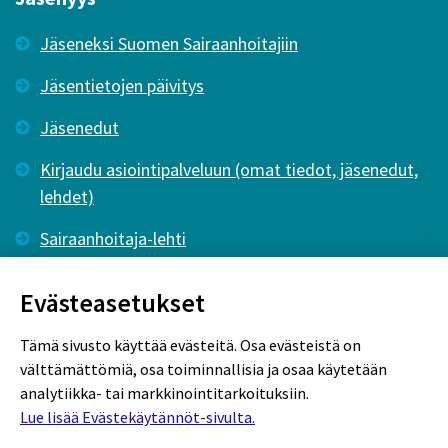
Jäseneksi Suomen Sairaanhoitajiin
Jäsentietojen päivitys
Jäsenedut
Kirjaudu asiointipalveluun (omat tiedot, jäsenedut,
lehdet)
Sairaanhoitaja-lehti
Tutkiva Hoitotyö -lehti
Evästeasetukset
Tämä sivusto käyttää evästeitä. Osa evästeistä on
välttämättömiä, osa toiminnallisia ja osaa käytetään
analytiikka- tai markkinointitarkoituksiin.
Lue lisää Evästekäytännöt-sivulta.
Rekisteriseloste