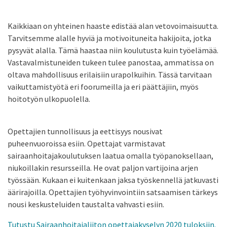
Kaikkiaan on yhteinen haaste edistää alan vetovoimaisuutta.
Tarvitsemme alalle hyviä ja motivoituneita hakijoita, jotka
pysyvät alalla. Tämä haastaa niin koulutusta kuin työelämää.
Vastavalmistuneiden tukeen tulee panostaa, ammatissa on
oltava mahdollisuus erilaisiin urapolkuihin. Tässä tarvitaan
vaikuttamistyötä eri foorumeilla ja eri päättäjiin, myös
hoitotyön ulkopuolella.
Opettajien tunnollisuus ja eettisyys nousivat
puheenvuoroissa esiin. Opettajat varmistavat
sairaanhoitajakoulutuksen laatua omalla työpanoksellaan,
niukoillakin resursseilla. He ovat paljon vartijoina arjen
työssään. Kukaan ei kuitenkaan jaksa työskennellä jatkuvasti
äärirajoilla. Opettajien työhyvinvointiin satsaamisen tärkeys
nousi keskusteluiden taustalta vahvasti esiin.
Tutustu Sairaanhoitajaliiton opettajakyselyn 2020 tuloksiin.