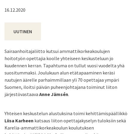
16.12.2020
UUTINEN
Sairaanhoitajaliitto kutsui ammattikorkeakoulujen
hoitotyön opettajia koolle yhteiseen keskusteluun jo
kuudennen kerran. Tapahtuma on tullut vuosi vuodelta yhä
suositummaksi. Joulukuun alun etätapaaminen keräsi
ruutujen äärelle parhaimmillaan yli 70 opettajaa ympäri
Suomen, iloitsi päivän puheenjohtajana toiminut liiton
järjestövastaava
Anne Jämsén
.
Yhteisen keskustelun alustuksina toimi kehittämispäällikkö
Liisa Karheen
katsaus liiton opettajakyselyn tuloksiin sekä
Karelia-ammattikorkeakoulun koulutuksen