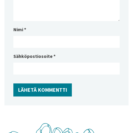
Nimi
*
Sähköpostiosoite
*