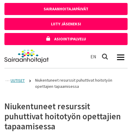
Siirry sisältöön
SAIRAANHOITAJAPÄIVÄT
LIITY JÄSENEKSI
ASIOINTIPALVELU
Etusivulle
In English
EN
Haku
Niukentuneet resurssit puhuttivat hoitotyön
UUTISET
opettajien tapaamisessa
Niukentuneet resurssit
puhuttivat hoitotyön opettajien
tapaamisessa