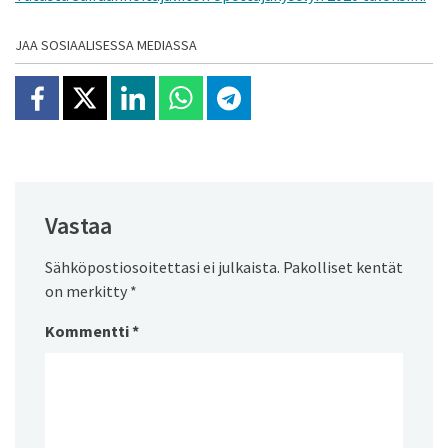
JAA SOSIAALISESSA MEDIASSA
Jaa Facebookissa
Jaa X:ssä
Jaa Linkedinissä
Jaa Whatsappissa
Jaa Telegramissa
Vastaa
Sähköpostiosoitettasi ei julkaista.
Pakolliset kentät
on merkitty
*
Kommentti
*