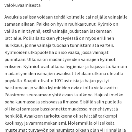
valokuvaamisesta.
Avauksia salissa voidaan tehdä kolmelle tai neljälle vainajalle
samaan aikaan. Paikka on hyvin ruuhkautunut. Kylmiö on
välillä niin täynnä, että vainajia joudutaan laskemaan
lattialle. Poliisilaitoksen yhteydessä on myös erillinen
nurkkaus, jonne vainaja tuodaan tunnistamista varten.
Kylmiöiden ulkopuolella on iso vaaka, jossa vainajat
punnitaan. Ulkona on mädäntyneiden vainajien kylmiöt
erikseen. Kylmiöt ovat ulkona hygienia- ja hajusyistä. Samoin
mädäntyneiden vainajien avaukset tehdään ulkona olevalla
pöydällä. Kaapit olivat n 10’C asteisia ja hajun pystyi
haistamaan jo vaikka kylmiöiden ovia ei oltu vielä avattu.
Pääsimme seuraamaan yhtä avausta ulkona. Haju oli melko
paha kuumassa ja seisovassa ilmassa. Sisällä salin puolella
oli kaksi samassa bussionnettomuudessa menehtynyttä
henkilöä. Avauksen tarkoituksena oli selvittää tarkempi
kuolinsyy ja vammamekanismi. Molemmilla oli selkeät
mustelmat turvavyön painaumista oikean olan yli rinnalla ja