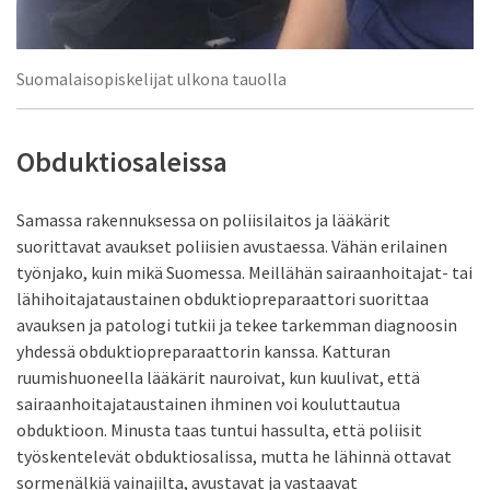
Suomalaisopiskelijat ulkona tauolla
Obduktiosaleissa
Samassa rakennuksessa on poliisilaitos ja lääkärit
suorittavat avaukset poliisien avustaessa. Vähän erilainen
työnjako, kuin mikä Suomessa. Meillähän sairaanhoitajat- tai
lähihoitajataustainen obduktiopreparaattori suorittaa
avauksen ja patologi tutkii ja tekee tarkemman diagnoosin
yhdessä obduktiopreparaattorin kanssa. Katturan
ruumishuoneella lääkärit nauroivat, kun kuulivat, että
sairaanhoitajataustainen ihminen voi kouluttautua
obduktioon. Minusta taas tuntui hassulta, että poliisit
työskentelevät obduktiosalissa, mutta he lähinnä ottavat
sormenälkiä vainajilta, avustavat ja vastaavat