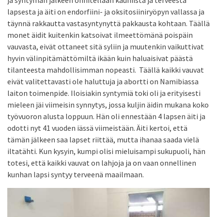
lapsesta ja äiti on endorfiini- ja oksitosiiniryöpyn vallassa ja
täynnä rakkautta vastasyntynyttä pakkausta kohtaan. Täällä
monet äidit kuitenkin katsoivat ilmeettömänä poispäin
vauvasta, eivät ottaneet sitä syliin ja muutenkin vaikuttivat
hyvin välinpitämättömiltä ikään kuin haluaisivat päästä
tilanteesta mahdollisimman nopeasti. Täällä kaikki vauvat
eivät valitettavasti ole haluttuja ja abortti on Namibiassa
laiton toimenpide. Iloisiakin syntymiä toki oli ja erityisesti
mieleen jäi viimeisin synnytys, jossa kuljin äidin mukana koko
työvuoron alusta loppuun. Hän oli ennestään 4 lapsen äiti ja
odotti nyt 41 vuoden iässä viimeistään. Äiti kertoi, että
tämän jälkeen saa lapset riittää, mutta ihanaa saada vielä
iltatähti. Kun kysyin, kumpi olisi mieluisampi sukupuoli, hän
totesi, että kaikki vauvat on lahjoja ja on vaan onnellinen
kunhan lapsi syntyy terveenä maailmaan.