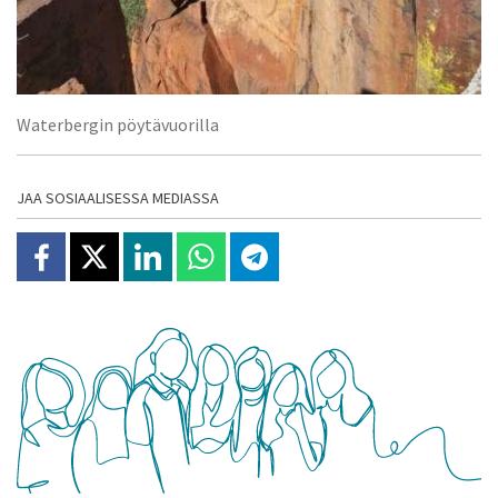
Waterbergin pöytävuorilla
JAA SOSIAALISESSA MEDIASSA
Jaa Facebookissa
Jaa X:ssä
Jaa Linkedinissä
Jaa Whatsappissa
Jaa Telegramissa