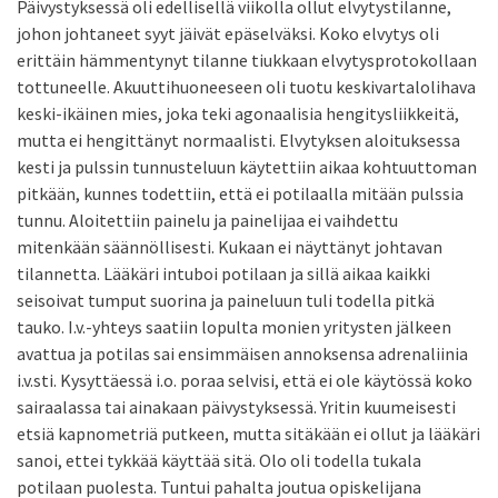
Päivystyksessä oli edellisellä viikolla ollut elvytystilanne,
johon johtaneet syyt jäivät epäselväksi. Koko elvytys oli
erittäin hämmentynyt tilanne tiukkaan elvytysprotokollaan
tottuneelle. Akuuttihuoneeseen oli tuotu keskivartalolihava
keski-ikäinen mies, joka teki agonaalisia hengitysliikkeitä,
mutta ei hengittänyt normaalisti. Elvytyksen aloituksessa
kesti ja pulssin tunnusteluun käytettiin aikaa kohtuuttoman
pitkään, kunnes todettiin, että ei potilaalla mitään pulssia
tunnu. Aloitettiin painelu ja painelijaa ei vaihdettu
mitenkään säännöllisesti. Kukaan ei näyttänyt johtavan
tilannetta. Lääkäri intuboi potilaan ja sillä aikaa kaikki
seisoivat tumput suorina ja paineluun tuli todella pitkä
tauko. I.v.-yhteys saatiin lopulta monien yritysten jälkeen
avattua ja potilas sai ensimmäisen annoksensa adrenaliinia
i.v.sti. Kysyttäessä i.o. poraa selvisi, että ei ole käytössä koko
sairaalassa tai ainakaan päivystyksessä. Yritin kuumeisesti
etsiä kapnometriä putkeen, mutta sitäkään ei ollut ja lääkäri
sanoi, ettei tykkää käyttää sitä. Olo oli todella tukala
potilaan puolesta. Tuntui pahalta joutua opiskelijana