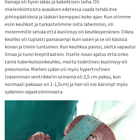
Vainaja oli hyvin iäkäs ja kakektisen laiha. Oli
mielenkiintoista avauksen edetessä saada tehdä itse
johtopäätöksiä ja lääkäri komppasi koko ajan. Kun otimme
esiin keuhkot ja tarkastelimme niitä lähemmin, oli
molemmille selvää että kuolinsyy oli keuhkoperäinen. Oikea
keuhko oli tuplasti painavampi kuin vasen ja se oli käsissä
kovan ja tiiviin tuntuinen. Kun keuhkoa painoi, sieltä vapautui
ilmaa ja tunsi kreptitaation. Itselle nousi ajatus että onko
tämä tuberkuloosikeuhko, mutta todellinen kuolinsyy oli
pneumonia. Miehen sydän oli myös hypertrofinen
(vasemman ventrikkelin seinämä oli 2,5 cm paksu, kun
normaali paksuus on 1-1,5cm) ja hän oli siis kärsinyt myös
sydämen vajaatoiminnasta.