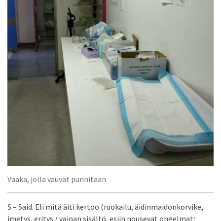
Vaaka, jolla vauvat punnitaan
S – Said. Eli mitä äiti kertoo (ruokailu, äidinmaidonkorvike,
imetys, eritys / vaipan sisältö, esiin nousevat ongelmat;