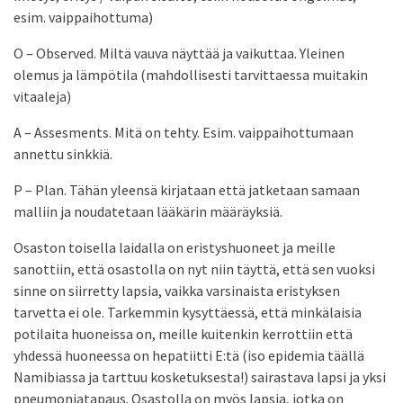
esim. vaippaihottuma)
O – Observed. Miltä vauva näyttää ja vaikuttaa. Yleinen
olemus ja lämpötila (mahdollisesti tarvittaessa muitakin
vitaaleja)
A – Assesments. Mitä on tehty. Esim. vaippaihottumaan
annettu sinkkiä.
P – Plan. Tähän yleensä kirjataan että jatketaan samaan
malliin ja noudatetaan lääkärin määräyksiä.
Osaston toisella laidalla on eristyshuoneet ja meille
sanottiin, että osastolla on nyt niin täyttä, että sen vuoksi
sinne on siirretty lapsia, vaikka varsinaista eristyksen
tarvetta ei ole. Tarkemmin kysyttäessä, että minkälaisia
potilaita huoneissa on, meille kuitenkin kerrottiin että
yhdessä huoneessa on hepatiitti E:tä (iso epidemia täällä
Namibiassa ja tarttuu kosketuksesta!) sairastava lapsi ja yksi
pneumoniatapaus. Osastolla on myös lapsia, jotka on