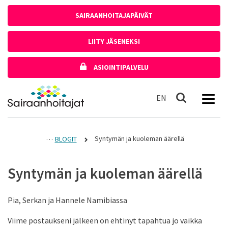
Siirry sisältöön
SAIRAANHOITAJAPÄIVÄT
LIITY JÄSENEKSI
ASIOINTIPALVELU
Etusivulle
In English
EN
Haku
Syntymän ja kuoleman äärellä
BLOGIT
Syntymän ja kuoleman äärellä
Pia, Serkan ja Hannele Namibiassa
Viime postaukseni jälkeen on ehtinyt tapahtua jo vaikka