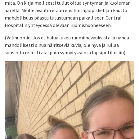
mitä. On kirjaimellisesti tullut oltua syntymän ja kuoleman
äärellä. Meille avautui erään ensihoitajaopiskelijan kautta
mahdollisuus päästä tutustumaan paikalliseen Central
Hospitalin yhteydessä olevaan ruumishuoneeseen.
(Välihuomio: Jos et halua lukea ruumiinavauksista ja nähdä
mahdollisesti sinua häiritseviä kuvia, ole hyvä ja rullaa
suosiolla reilusti alaspäin synnytyksiin ja lapsipotilaisiin)