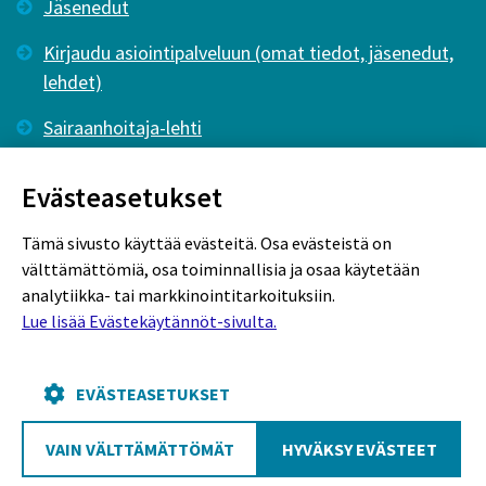
Jäsenedut
Kirjaudu asiointipalveluun (omat tiedot, jäsenedut,
lehdet)
Sairaanhoitaja-lehti
Tutkiva Hoitotyö -lehti
Evästeasetukset
Tämä sivusto käyttää evästeitä. Osa evästeistä on
välttämättömiä, osa toiminnallisia ja osaa käytetään
analytiikka- tai markkinointitarkoituksiin.
Lue lisää Evästekäytännöt-sivulta.
Rekisteriseloste
Tietosuojaseloste
Evästekäytännöt
EVÄSTEASETUKSET
VAIN VÄLTTÄMÄTTÖMÄT
HYVÄKSY EVÄSTEET
Poutapilvi web design