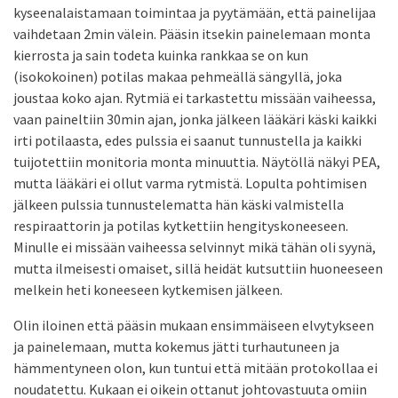
kyseenalaistamaan toimintaa ja pyytämään, että painelijaa
vaihdetaan 2min välein. Pääsin itsekin painelemaan monta
kierrosta ja sain todeta kuinka rankkaa se on kun
(isokokoinen) potilas makaa pehmeällä sängyllä, joka
joustaa koko ajan. Rytmiä ei tarkastettu missään vaiheessa,
vaan paineltiin 30min ajan, jonka jälkeen lääkäri käski kaikki
irti potilaasta, edes pulssia ei saanut tunnustella ja kaikki
tuijotettiin monitoria monta minuuttia. Näytöllä näkyi PEA,
mutta lääkäri ei ollut varma rytmistä. Lopulta pohtimisen
jälkeen pulssia tunnustelematta hän käski valmistella
respiraattorin ja potilas kytkettiin hengityskoneeseen.
Minulle ei missään vaiheessa selvinnyt mikä tähän oli syynä,
mutta ilmeisesti omaiset, sillä heidät kutsuttiin huoneeseen
melkein heti koneeseen kytkemisen jälkeen.
Olin iloinen että pääsin mukaan ensimmäiseen elvytykseen
ja painelemaan, mutta kokemus jätti turhautuneen ja
hämmentyneen olon, kun tuntui että mitään protokollaa ei
noudatettu. Kukaan ei oikein ottanut johtovastuuta omiin