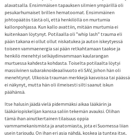
alavatsalla. Ensimmäisen tapauksen silmien ympärillä oli
pesukarhumaiset brillen hematoomat. Ensimmäinen
johtopäätös tästä oli, että henkilöllä on murtumia
kallonpohjassa. Kun kallo avattiin, mitään murtumia ei
kuitenkaan löytynyt. Potilaalla oli ”whip lash” trauma eli
pään takana ei ollut ollut niskatukea ja auton iskeytyessä
toiseen vammaenergia sai pään retkahtamaan taakse ja
henkilö menehtyi selkäydinvammaan kaularangan
murtuessa kahdesta kohdasta. Toiselta potilaalta löytyi
massiivinen subaraknoideaalivuoto eli SAV, johon hän oli
menehtynyt. Ulkoisia trauman merkkejä kasvoissa tai päässä
ei näkynyt, mutta hän oli ilmeisesti silti saanut iskun
päähänsä.
Itse halusin jäädä vielä pidemmäksi aikaa lääkärin ja
lääkäriopiskelijan kanssa saliin tekemän avauksi. Olihan
tämä ihan ainutkertainen tilaisuus oppia
vammamekanismista ja anatomiasta, jota ei Suomessa liian
usein tarjoudu. On ihan eri asia nähdä, koskea ja tuntea itse,