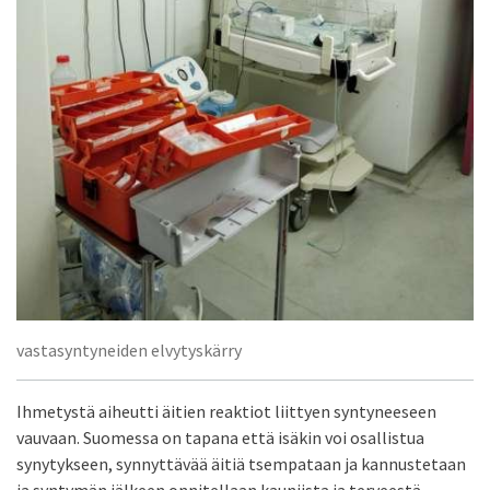
vastasyntyneiden elvytyskärry
Ihmetystä aiheutti äitien reaktiot liittyen syntyneeseen
vauvaan. Suomessa on tapana että isäkin voi osallistua
synytykseen, synnyttävää äitiä tsempataan ja kannustetaan
ja syntymän jälkeen onnitellaan kauniista ja terveestä