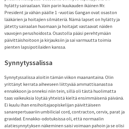
hylätty sairaalaan. Vain parin kuukauden ikäinen Mr.
President ja vähän päälle 1 -vuotias Gangan ovat osaston
lääkärien ja hoitajien silmäteriä. Nämä lapset on hylätty ja
jätetty sairaalan huomaan ja hoitajat vastaavat näiden
vauvojen perushoidosta. Osastolla pääsi perehtymään
päivittäishoitoon ja kirjauksiin ja sai varmuutta toimia
pienten lapsipotilaiden kanssa.
Synnytyssalissa
Synnytyssalissa aloitin tämän viikon maanantaina. Olin
yrittänyt kerrata aiheeseen liittyvää ammattisanastoa
ennakkoon ja onneksi niin tein, sillä oli tästä huolimatta
taas vaikeuksia löytää yhteistä kieltä ensimmäisenä päivänä.
Ei kuulu ihan ensihoitajaopiskelijan päivittäiseen
sanarepertuaariin umbilicial cord, contracton, cervix, parat ja
gravidad. Ennakko-odotuksissa oli, että normaalin
alatiesynnytyksen näkeminen saisi voimaan pahoin ja se olisi