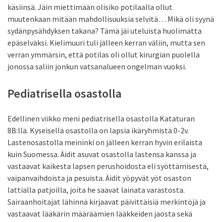
käsiinsä. Jäin miettimään olisiko potilaalla ollut
muutenkaan mitään mahdollisuuksia selvitä… Mikä oli syynä
sydänpysähdyksen takana? Tämä jäi uteluista huolimatta
epäselväksi. Kielimuuri tuli jälleen kerran väliin, mutta sen
verran ymmärsin, että potilas oli ollut kirurgian puolella
jonossa saliin jonkun vatsanalueen ongelman vuoksi.
Pediatrisella osastolla
Edellinen viikko meni pediatrisella osastolla Kataturan
8B:llä. Kyseisellä osastolla on lapsia ikäryhmistä 0-2v.
Lastenosastolla meininki on jälleen kerran hyvin erilaista
kuin Suomessa. Äidit asuvat osastolla lastensa kanssa ja
vastaavat kaikesta lapsen perushoidosta eli syöttämisestä,
vaipanvaihdoista ja pesuista. Äidit yöpyvät yöt osaston
lattialla patjoilla, joita he saavat lainata varastosta.
Sairaanhoitajat lähinnä kirjaavat päivittäisiä merkintöjä ja
vastaavat lääkärin määräämien lääkkeiden jaosta sekä