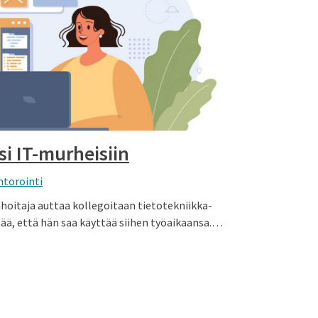
i IT-murheisiin
torointi
hoitaja auttaa kollegoitaan tietotekniikka­
tää, että hän saa käyttää siihen työaikaansa.…