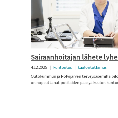
Sairaanhoitajan lähete lyhe
4.12.2025
kuntoutus
kuulontutkimus
Outokummun ja Polvijärven terveysasemilla pilo
on nopeuttanut potilaiden pääsyä kuulon kunto