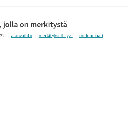
, jolla on merkitystä
022
alanvaihto
merkityksellisyys
millenniaali