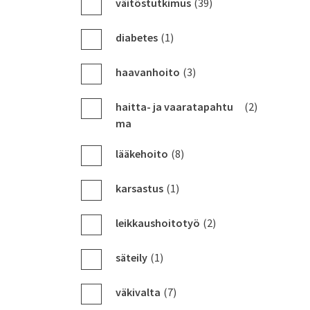
väitöstutkimus
(39)
diabetes
(1)
haavanhoito
(3)
haitta- ja vaaratapahtu
(2)
ma
lääkehoito
(8)
karsastus
(1)
leikkaushoitotyö
(2)
säteily
(1)
väkivalta
(7)