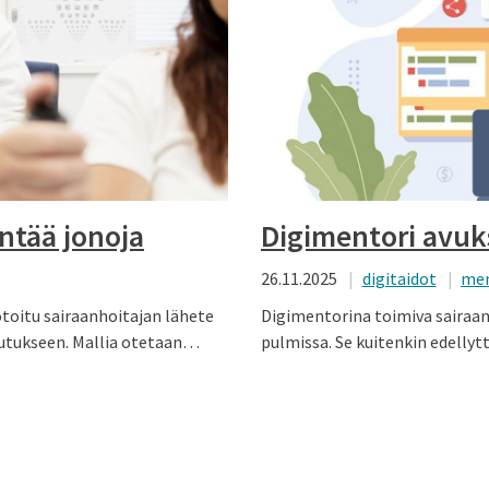
ntää jonoja
Digimentori avuks
26.11.2025
digitaidot
men
toitu sairaanhoitajan lähete
Digimentorina toimiva sairaan
utukseen. Mallia otetaan…
pulmissa. Se kuitenkin edellyt