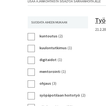
LISÄÄ AJANKOHTAISTA SISÄLTÖÄ SAIRAANHOITAJILLE
Työ
SUODATA AIHEEN MUKAAN
21.2.2
kuntoutus
(2)
kuulontutkimus
(1)
digitaidot
(1)
mentorointi
(1)
ohjaus
(3)
syöpäpotilaan hoitotyö
(2)