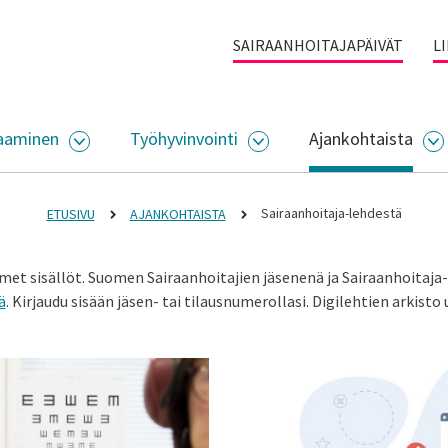
SAIRAANHOITAJAPÄIVÄT
L
aaminen
Työhyvinvointi
Ajankohtaista
ALIKKO
AVAA ALASIVUJEN VALIKKO
AVAA ALASIVUJEN VALI
A
Sairaanhoitaja-lehdestä
ETUSIVU
AJANKOHTAISTA
met sisällöt. Suomen Sairaanhoitajien jäsenenä ja Sairaanhoitaja
ä
. Kirjaudu sisään jäsen- tai tilausnumerollasi. Digilehtien arkisto