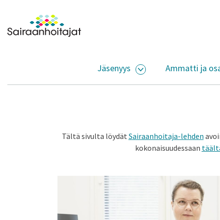
Siirry sisältöön
Etusivulle
Jäsenyys
Ammatti ja os
AVAA ALASIVUJEN V
Tältä sivulta löydät
Sairaanhoitaja-lehden
avoi
kokonaisuudessaan
täält