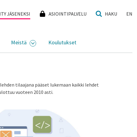
I
IITY JÄSENEKSI
ASIOINTIPALVELU
HAKU
EN
Meistä
Koulutukset
KKO
VAA ALASIVUJEN VALIKKO
AVAA ALASIVUJEN VALIKKO
-lehden tilaajana pääset lukemaan kaikki lehdet
 ulottuu vuoteen 2010 asti.