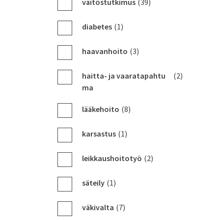
väitöstutkimus
(39)
diabetes
(1)
haavanhoito
(3)
haitta- ja vaaratapahtu
(2)
ma
lääkehoito
(8)
karsastus
(1)
leikkaushoitotyö
(2)
säteily
(1)
väkivalta
(7)