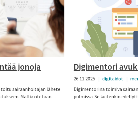
ntää jonoja
Digimentori avuks
26.11.2025
digitaidot
men
toitu sairaanhoitajan lähete
Digimentorina toimiva sairaan
utukseen. Mallia otetaan…
pulmissa. Se kuitenkin edellyt