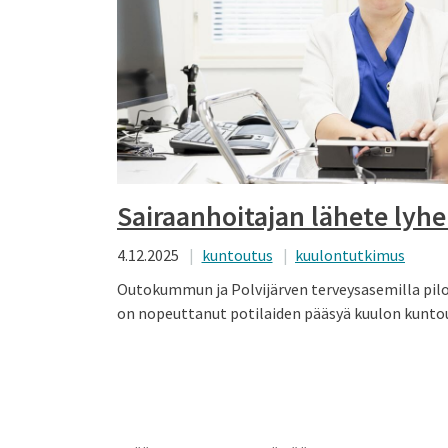
Sairaanhoitajan lähete lyhe
4.12.2025
kuntoutus
kuulontutkimus
Outokummun ja Polvijärven terveysasemilla pilo
on nopeuttanut potilaiden pääsyä kuulon kunto