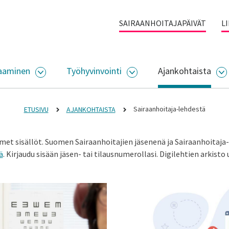
SAIRAANHOITAJAPÄIVÄT
L
aaminen
Työhyvinvointi
Ajankohtaista
ALIKKO
AVAA ALASIVUJEN VALIKKO
AVAA ALASIVUJEN VALI
A
Sairaanhoitaja-lehdestä
ETUSIVU
AJANKOHTAISTA
met sisällöt. Suomen Sairaanhoitajien jäsenenä ja Sairaanhoitaja
ä
. Kirjaudu sisään jäsen- tai tilausnumerollasi. Digilehtien arkisto