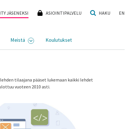
I
IITY JÄSENEKSI
ASIOINTIPALVELU
HAKU
EN
Meistä
Koulutukset
KKO
VAA ALASIVUJEN VALIKKO
AVAA ALASIVUJEN VALIKKO
-lehden tilaajana pääset lukemaan kaikki lehdet
 ulottuu vuoteen 2010 asti.