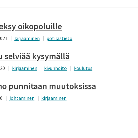
 eksy oikopoluille
2021
kirjaaminen
potilastieto
u selviää kysymällä
020
kirjaaminen
kivunhoito
koulutus
o punnitaan muutoksissa
20
johtaminen
kirjaaminen