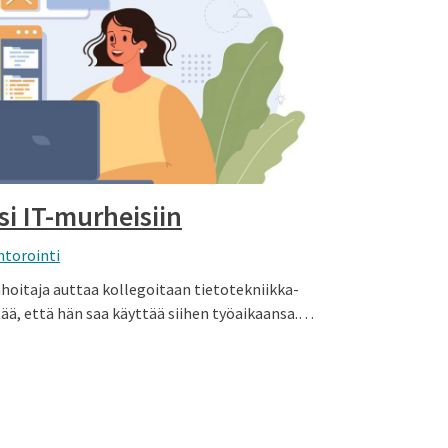
i IT-murheisiin
torointi
hoitaja auttaa kollegoitaan tietotekniikka­
tää, että hän saa käyttää siihen työaikaansa.…