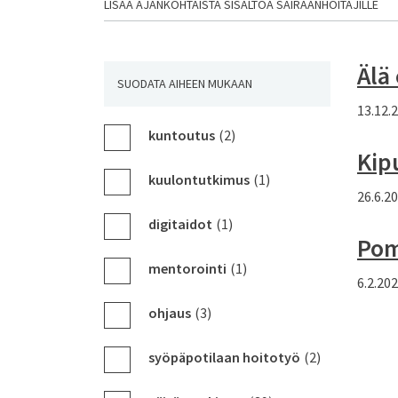
LISÄÄ AJANKOHTAISTA SISÄLTÖÄ SAIRAANHOITAJILLE
Älä
SUODATA AIHEEN MUKAAN
13.12.
kuntoutus
(2)
Kip
kuulontutkimus
(1)
26.6.2
digitaidot
(1)
Pom
mentorointi
(1)
6.2.20
ohjaus
(3)
syöpäpotilaan hoitotyö
(2)