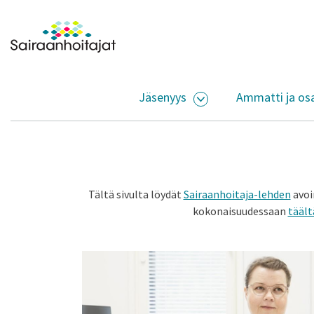
Siirry sisältöön
Etusivulle
Jäsenyys
Ammatti ja os
AVAA ALASIVUJEN V
Tältä sivulta löydät
Sairaanhoitaja-lehden
avoi
kokonaisuudessaan
täält