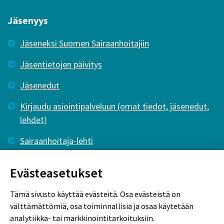
Jäsenyys
Jäseneksi Suomen Sairaanhoitajiin
Jäsentietojen päivitys
Jäsenedut
Kirjaudu asiointipalveluun (omat tiedot, jäsenedut,
lehdet)
Sairaanhoitaja-lehti
Tutkiva Hoitotyö -lehti
Evästeasetukset
Tämä sivusto käyttää evästeitä. Osa evästeistä on
välttämättömiä, osa toiminnallisia ja osaa käytetään
analytiikka- tai markkinointitarkoituksiin.