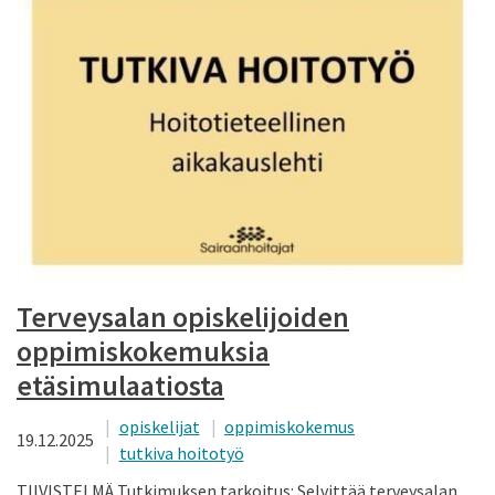
Terveysalan opiskelijoiden
oppimiskokemuksia
etäsimulaatiosta
opiskelijat
oppimiskokemus
19.12.2025
tutkiva hoitotyö
TIIVISTELMÄ Tutkimuksen tarkoitus: Selvittää terveysalan