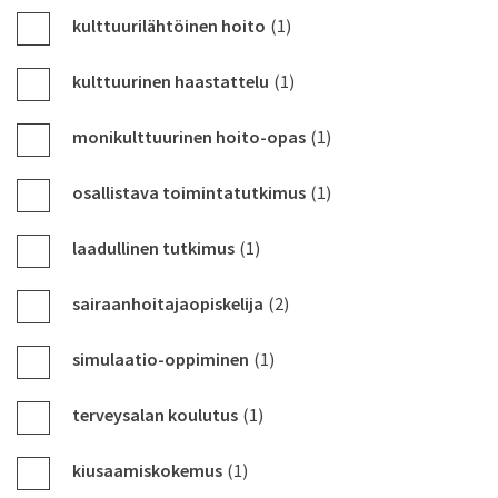
kulttuurilähtöinen hoito
(1)
kulttuurinen haastattelu
(1)
monikulttuurinen hoito-opas
(1)
osallistava toimintatutkimus
(1)
laadullinen tutkimus
(1)
sairaanhoitajaopiskelija
(2)
simulaatio-oppiminen
(1)
terveysalan koulutus
(1)
kiusaamiskokemus
(1)