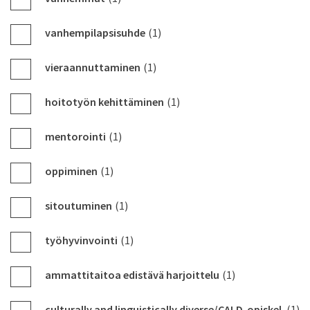
vanhempilapsisuhde
(1)
vieraannuttaminen
(1)
hoitotyön kehittäminen
(1)
mentorointi
(1)
oppiminen
(1)
sitoutuminen
(1)
työhyvinvointi
(1)
ammattitaitoa edistävä harjoittelu
(1)
culturally and linguistically diverse/CALD-opiskel
(1)