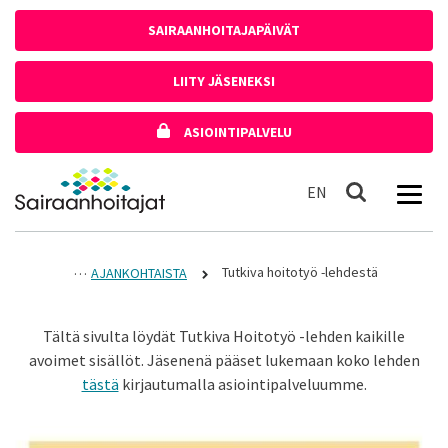
Siirry sisältöön
SAIRAANHOITAJAPÄIVÄT
LIITY JÄSENEKSI
ASIOINTIPALVELU
Etusivulle
In English
EN
Haku
Tutkiva hoitotyö -lehdestä
AJANKOHTAISTA
Tältä sivulta löydät Tutkiva Hoitotyö -lehden kaikille
avoimet sisällöt. Jäsenenä pääset lukemaan koko lehden
tästä
kirjautumalla asiointipalveluumme.