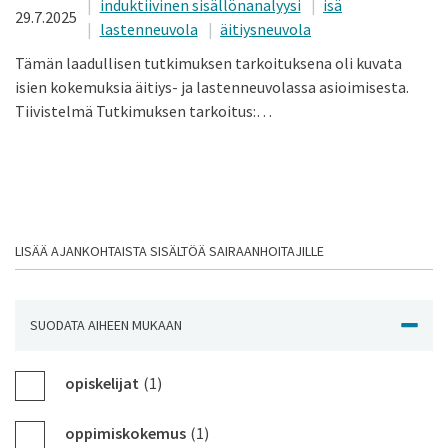
induktiivinen sisällönanalyysi
isä
29.7.2025
lastenneuvola
äitiysneuvola
Tämän laadullisen tutkimuksen tarkoituksena oli kuvata
isien kokemuksia äitiys- ja lastenneuvolassa asioimisesta.
Tiivistelmä Tutkimuksen tarkoitus:…
LISÄÄ AJANKOHTAISTA SISÄLTÖÄ SAIRAANHOITAJILLE
SUODATA AIHEEN MUKAAN
NÄYTÄ J
opiskelijat
(1)
oppimiskokemus
(1)