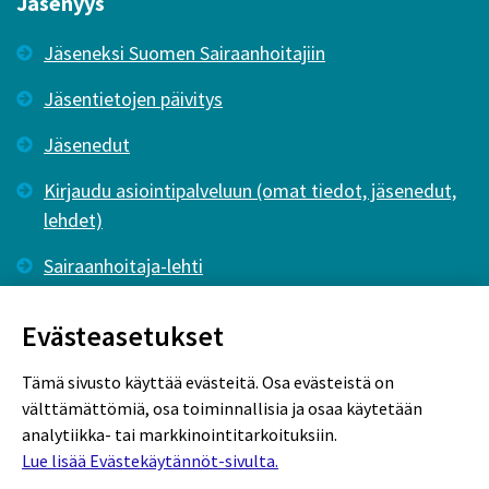
Jäsenyys
Jäseneksi Suomen Sairaanhoitajiin
Jäsentietojen päivitys
Jäsenedut
Kirjaudu asiointipalveluun (omat tiedot, jäsenedut,
lehdet)
Sairaanhoitaja-lehti
Tutkiva Hoitotyö -lehti
Evästeasetukset
Tämä sivusto käyttää evästeitä. Osa evästeistä on
välttämättömiä, osa toiminnallisia ja osaa käytetään
analytiikka- tai markkinointitarkoituksiin.
Lue lisää Evästekäytännöt-sivulta.
Rekisteriseloste