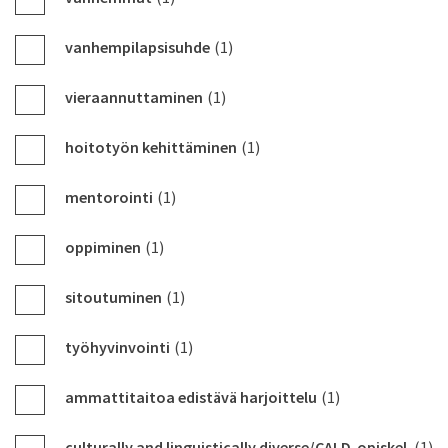
vanhempilapsisuhde
(1)
vieraannuttaminen
(1)
hoitotyön kehittäminen
(1)
mentorointi
(1)
oppiminen
(1)
sitoutuminen
(1)
työhyvinvointi
(1)
ammattitaitoa edistävä harjoittelu
(1)
culturally and linguistically diverse/CALD-opiskel
(1)