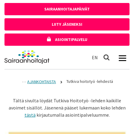
Siirry sisältöön
SAIRAANHOITAJAPÄIVÄT
LIITY JÄSENEKSI
ASIOINTIPALVELU
Etusivulle
In English
EN
Haku
Tutkiva hoitotyö -lehdestä
AJANKOHTAISTA
Tältä sivulta löydät Tutkiva Hoitotyö -lehden kaikille
avoimet sisällöt. Jäsenenä pääset lukemaan koko lehden
tästä
kirjautumalla asiointipalveluumme.