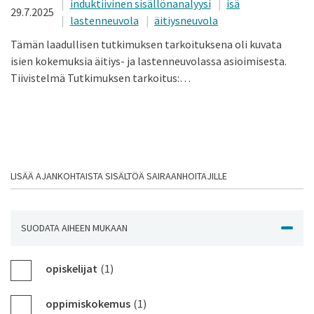
induktiivinen sisällönanalyysi
isä
29.7.2025
lastenneuvola
äitiysneuvola
Tämän laadullisen tutkimuksen tarkoituksena oli kuvata
isien kokemuksia äitiys- ja lastenneuvolassa asioimisesta.
Tiivistelmä Tutkimuksen tarkoitus:…
LISÄÄ AJANKOHTAISTA SISÄLTÖÄ SAIRAANHOITAJILLE
SUODATA AIHEEN MUKAAN
NÄYTÄ J
opiskelijat
(1)
oppimiskokemus
(1)