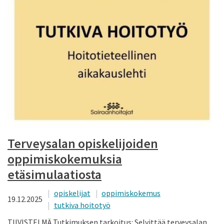
Terveysalan opiskelijoiden
oppimiskokemuksia
etäsimulaatiosta
opiskelijat
oppimiskokemus
19.12.2025
tutkiva hoitotyö
TIIVISTELMÄ Tutkimuksen tarkoitus: Selvittää terveysalan