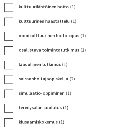
kulttuurilähtöinen hoito
(1)
kulttuurinen haastattelu
(1)
monikulttuurinen hoito-opas
(1)
osallistava toimintatutkimus
(1)
laadullinen tutkimus
(1)
sairaanhoitajaopiskelija
(2)
simulaatio-oppiminen
(1)
terveysalan koulutus
(1)
kiusaamiskokemus
(1)