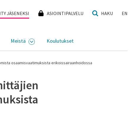
I
IITY JÄSENEKSI
ASIOINTIPALVELU
HAKU
EN
Meistä
Koulutukset
KKO
VAA ALASIVUJEN VALIKKO
AVAA ALASIVUJEN VALIKKO
 omista osaamisvaatimuksista erikoissairaanhoidossa
ittäjien
uksista