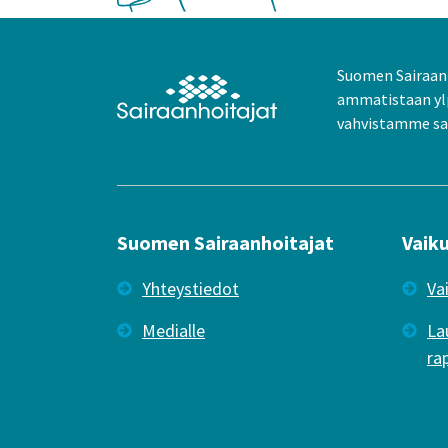
Suomen Sairaanh
ammatistaan yl
vahvistamme sai
Suomen Sairaanhoitajat
Vaik
Yhteystiedot
Va
Medialle
La
ra