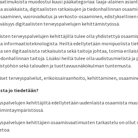
atimuksista muodostui kuusi pääkategoriaa: laaja-alainen asiant
a asiakkaista, digitaalisten ratkaisujen ja tiedonhallinnan osaam
osaaminen, vuorovaikutus ja verkosto-osaaminen, edistyksellinen
äisyys digitaalisten terveyspalvelujen kehittämistyössä.
isten terveyspalvelujen kehittäjillä tulee olla yhdistettyä osaami
ja informaatioteknologista. Heiltä edellytetään monipuolista ti
 sen digitaalisista ratkaisuista sekä taitoja johtaa, toimia erilaisi
donhallinnan taitoja. Lisäksi heillä tulee olla uudistusmielistä ja
istyöhön sekä talouden ja tuottavuusnäkökulman tuntemusta.
aliset terveyspalvelut, erikoissairaanhoito, kehittäminen, osaamin
sta jo tiedetään?
eyspalvelujen kehittäjiltä edellytetään uudenlaista osaamista mu
oimintaympäristössä.
eyspalvelujen kehittäjien osaamisvaatimusten tarkastelu on ollut v
etoa.