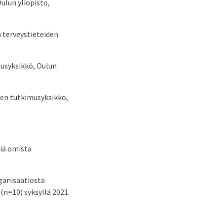
ulun yliopisto,
a terveystieteiden
musyksikkö, Oulun
iden tutkimusyksikkö,
siä omista
ganisaatiosta
 (n=10) syksyllä 2021.