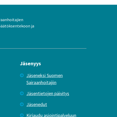
raanhoitajien
päätöksentekoon ja
Jäsenyys
Jäseneksi Suomen
Sairaanhoitajiin
Jäsentietojen päivitys
Jäsenedut
Kirjaudu asiointipalveluun