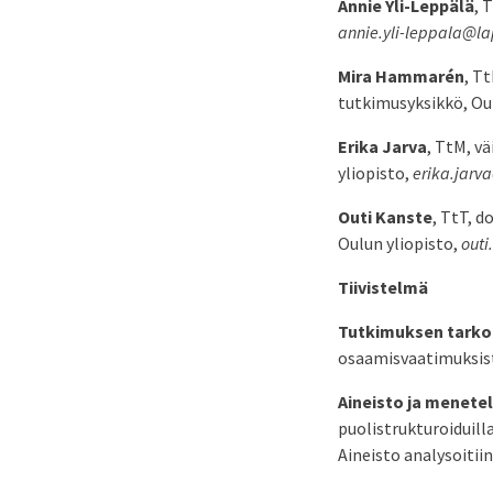
Annie Yli-Leppälä
, 
annie.yli-leppala@lap
Mira Hammarén
, T
tutkimusyksikkö, Ou
Erika Jarva
, TtM, v
yliopisto,
erika.jarva
Outi Kanste
, TtT, d
Oulun yliopisto,
outi
Tiivistelmä
Tutkimuksen tarko
osaamisvaatimuksist
Aineisto ja menete
puolistrukturoiduilla
Aineisto analysoitiin