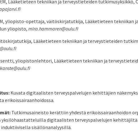
TtM, Lääketieteen tekniikan ja terveystieteiden tutkimusyksikkö, O
pajarvi.fi
tM, yliopisto-opettaja, väitöskirjatutkija, Lääketieteen tekniikan j
lun yliopisto,
mira.hammaren@oulu.fi
äitöskirjatutkija, Lääketieteen tekniikan ja terveystieteiden tutki
@oulu.fi
osentti, yliopistonlehtori, Lääketieteen tekniikan ja terveystiete
.kanste@oulu.fi
itus:
Kuvata digitaalisten terveyspalvelujen kehittäjien näkemyk
a erikoissairaanhoidossa.
lmät:
Tutkimusaineisto kerättiin yhdestä erikoissairaanhoidon or
 yksilöhaastatteluilla digitaalisten terveyspalvelujen kehittäjiltä
 induktiivisella sisällönanalyysillä.