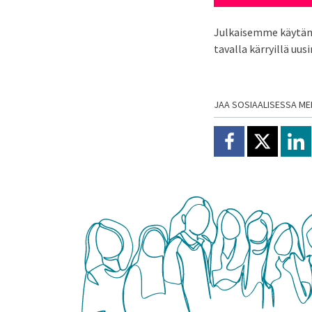
Julkaisemme käytännö
tavalla kärryillä uus
JAA SOSIAALISESSA ME
Jaa Facebookissa
Jaa X:ssä
Jaa