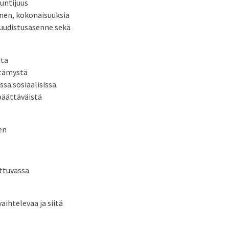
untijuus
inen, kokonaisuuksia
 uudistusasenne sekä
sta
etämystä
ssa sosiaalisissa
 päättäväistä
en
uttuvassa
aihtelevaa ja siitä