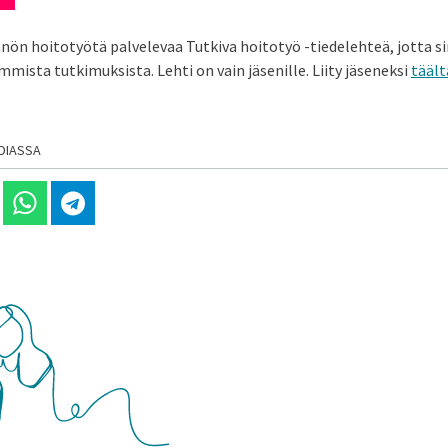
n hoitotyötä palvelevaa Tutkiva hoitotyö -tiedelehteä, jotta sin
immista tutkimuksista. Lehti on vain jäsenille. Liity jäseneksi
täält
DIASSA
 Linkedinissä
Jaa Whatsappissa
Jaa Telegramissa