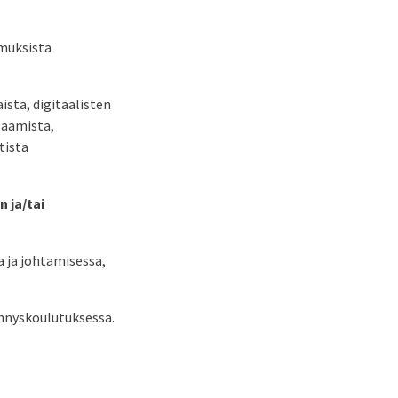
imuksista
ista, digitaalisten
saamista,
tista
 ja/tai
a ja johtamisessa,
ennyskoulutuksessa.