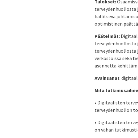
Tulokset:
Osaamisva
terveydenhuollosta j
hallitseva johtamis
optimistinen päättäv
Päätelmät:
Digitaal
terveydenhuollosta 
terveydenhuollosta ja
verkostoissa sekä tie
asennetta kehittäm
Avainsanat
: digita
Mitä tutkimusaihee
• Digitaalisten terv
terveydenhuollon t
• Digitaalisten terv
on vähän tutkimusti