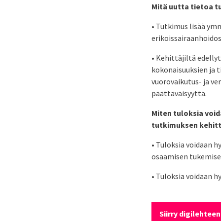
Mitä uutta tietoa 
• Tutkimus lisää ymm
erikoissairaanhoidos
• Kehittäjiltä edelly
kokonaisuuksien ja 
vuorovaikutus- ja ve
päättäväisyyttä.
Miten tuloksia voi
tutkimuksen kehit
• Tuloksia voidaan h
osaamisen tukemisess
• Tuloksia voidaan h
Siirry digilehteen