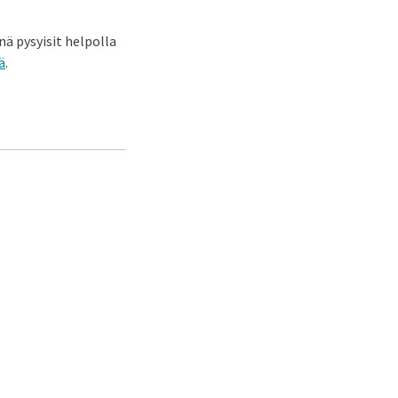
ä pysyisit helpolla
ä
.