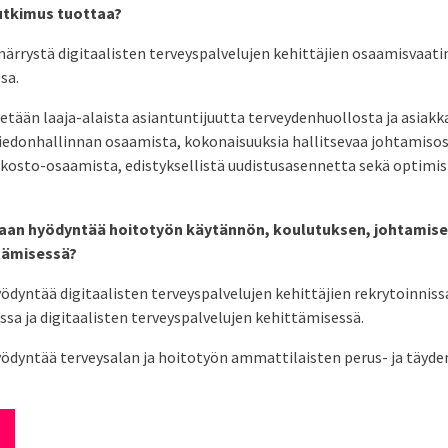
tutkimus tuottaa?
ärrystä digitaalisten terveyspalvelujen kehittäjien osaamisvaat
sa.
tetään laaja-alaista asiantuntijuutta terveydenhuollosta ja asiakka
tiedonhallinnan osaamista, kokonaisuuksia hallitsevaa johtamiso
rkosto-osaamista, edistyksellistä uudistusasennetta sekä optimis
daan hyödyntää hoitotyön käytännön, koulutuksen, johtamisen
tämisessä?
yödyntää digitaalisten terveyspalvelujen kehittäjien rekrytoinniss
a ja digitaalisten terveyspalvelujen kehittämisessä.
yödyntää terveysalan ja hoitotyön ammattilaisten perus- ja täyd