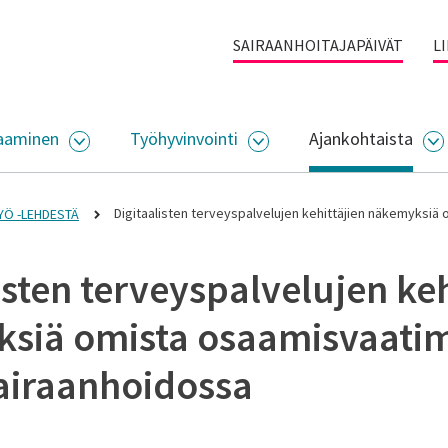
SAIRAANHOITAJAPÄIVÄT
L
aaminen
Työhyvinvointi
Ajankohtaista
ALIKKO
AVAA ALASIVUJEN VALIKKO
AVAA ALASIVUJEN VALI
A
Digitaalisten terveyspalvelujen kehittäjien näkemyksiä
YÖ -LEHDESTÄ
isten terveyspalvelujen keh
siä omista osaamisvaatim
sairaanhoidossa