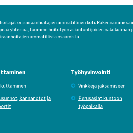
oitajat on sairaanhoitajien ammatillinen koti. Rakennamme sai
peää yhteisöä, tuomme hoitotyön asiantuntijoiden näkökulman 
raanhoitajien ammatillista osaamista.
uttaminen
Työhyvinvointi
ikuttaminen
Vinkkejä jaksamiseen
usunnot, kannanotot ja
Perusasiat kuntoon
portit
työpaikalla