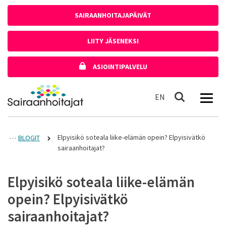
Siirry sisältöön
SAIRAANHOITAJAPÄIVÄT
LIITY JÄSENEKSI
ASIOINTIPALVELU
Etusivulle
In English
EN
Haku
Elpyisikö soteala liike-elämän opein? Elpyisivätkö
BLOGIT
sairaanhoitajat?
Elpyisikö soteala liike-elämän
opein? Elpyisivätkö
sairaanhoitajat?