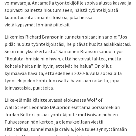
voimavaroja. Antamalla työntekijöille sopiva alusta kasvaa ja
sopivasti painetta hioutumiseen, näistä työntekijöistä
kuoriutuu sitä timanttiloistoa, joka heissä
vielä kypsymättömänä piileksii.
Liikemies Richard Bransonin tunnetun sitaatin sanoin: ”Jos
pidät huolta työntekijöistäsi, he pitävät huolta asiakkaistasi.
Se on niin yksinkertaista.” Samainen Branson sanoo myös:
”Kouluta ihmisiä niin hyvin, että he voivat lähteä, mutta
kohtele heitä niin hyvin, etteivät he halua”. On ollut
kylmäävää havaita, että edelleen 2020-luvulla sotealalla
työntekijöiden kohtelun osalta havaitaan räikeitä, jopa
lainvastaisia, puutteita.
Liike-elämää käsittelevässä elokuvassa Wolf of
Wall Street Leonardo DiCaprion esittämä pörssimeklari
Jordan Belfort pitää työntekijöille motivoivan puheen.
Puhuessaan hän kertoo ja olemuksellaan viestii
sitä tarinaa, tunnelmaa ja draivia, joka tulee synnyttämään