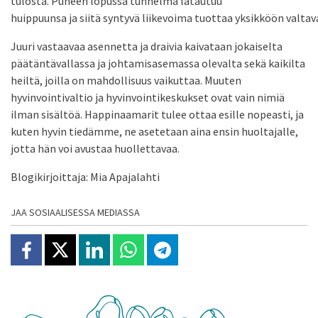
tulosta. Puheen lopussa tunnelma latautuu
huippuunsa ja siitä syntyvä liikevoima tuottaa yksikköön valta
Juuri vastaavaa asennetta ja draivia kaivataan jokaiselta
päätäntävallassa ja johtamisasemassa olevalta sekä kaikilta
heiltä, joilla on mahdollisuus vaikuttaa. Muuten
hyvinvointivaltio ja hyvinvointikeskukset ovat vain nimiä
ilman sisältöä. Happinaamarit tulee ottaa esille nopeasti, ja
kuten hyvin tiedämme, ne asetetaan aina ensin huoltajalle,
jotta hän voi avustaa huollettavaa.
Blogikirjoittaja: Mia Apajalahti
JAA SOSIAALISESSA MEDIASSA
Jaa Facebookissa
Jaa X:ssä
Jaa Linkedinissä
Jaa Whatsappissa
Jaa Telegramissa