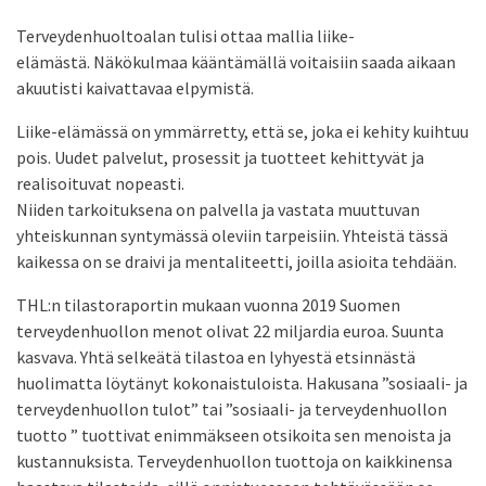
Terveydenhuoltoalan tulisi ottaa mallia liike-
elämästä. Näkökulmaa kääntämällä voitaisiin saada aikaan
akuutisti kaivattavaa elpymistä.
Liike-elämässä on ymmärretty, että se, joka ei kehity kuihtuu
pois. Uudet palvelut, prosessit ja tuotteet kehittyvät ja
realisoituvat nopeasti.
Niiden tarkoituksena on palvella ja vastata muuttuvan
yhteiskunnan syntymässä oleviin tarpeisiin. Yhteistä tässä
kaikessa on se draivi ja mentaliteetti, joilla asioita tehdään.
THL:n tilastoraportin mukaan vuonna 2019 Suomen
terveydenhuollon menot olivat 22 miljardia euroa. Suunta
kasvava. Yhtä selkeätä tilastoa en lyhyestä etsinnästä
huolimatta löytänyt kokonaistuloista. Hakusana ”sosiaali- ja
terveydenhuollon tulot” tai ”sosiaali- ja terveydenhuollon
tuotto ” tuottivat enimmäkseen otsikoita sen menoista ja
kustannuksista. Terveydenhuollon tuottoja on kaikkinensa