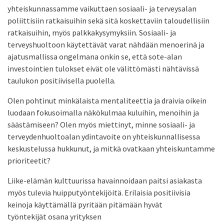
yhteiskunnassamme vaikuttaen sosiaali- ja terveysalan
poliittisiin ratkaisuihin sekä sitä koskettaviin taloudellisiin
ratkaisuihin, myös palkkakysymyksiin. Sosiaali- ja
terveyshuoltoon käytettävät varat nähdään menoerinä ja
ajatusmallissa ongelmana onkin se, että sote-alan
investointien tulokset eivät ole välittömästi nähtävissä
taulukon positiivisella puolella.
Olen pohtinut minkälaista mentaliteettia ja draivia oikein
luodaan fokusoimalla näkökulmaa kuluihin, menoihin ja
säästämiseen? Olen myös miettinyt, minne sosiaali- ja
terveydenhuoltoalan ydintavoite on yhteiskunnallisessa
keskustelussa hukkunut, ja mitkä ovatkaan yhteiskuntamme
prioriteetit?
Liike-elämän kulttuurissa havainnoidaan paitsi asiakasta
myös tulevia huipputyöntekijöitä. Erilaisia positiivisia
keinoja käyttämällä pyritään pitämään hyvät
työntekijät osana yrityksen