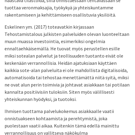
haastava tilastoida, sillä onnistuessaan tehtävässään se
tuottaa veronmaksajia, työkykyä ja yhteiskuntamme
rakentamiseen ja kehittämiseen osallistuvia yksilöitä.
Eskelinen ym. (2017) toteavatkin kirjassaan
Tehostamistalous julkisten palveluiden olevan luonteeltaan
muun muassa investointia, esimerkiksi ongelmia
ennaltaehkäisemällä. He tuovat myös perustellen esille
miksi sotealan palvelut ja teollisuuden tuotanto eivät ole
keskenään verrannollisia. Heidän ajatuksiaan käyttäen
kaikkia sote-alan palveluita ei ole mahdollista digitalisoida,
automatisoida tai tehostaa menettämättä niitä syitä, miksi
ne ovat alun perin toimivia ja johtavat asiakkaan tai potilaan
kannalta positiivisiin tuloksiin. Siten myös välillisesti
yhteiskunnan hyödyksi, ja tuotoksi.
Ihmisen tuottama palvelukokemus asiakkaalle vaatii
onnistuakseen kohtaamista ja perehtymistä, joka
puolestaan vaatii aikaa. Kuitenkin tämä edellä mainittu
verrannollisuus on vallitseva näkökulma