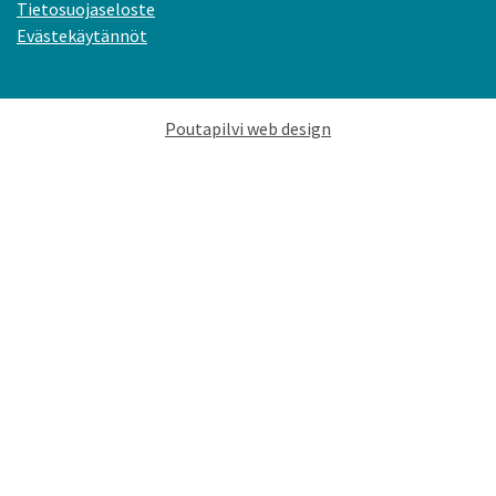
Tietosuojaseloste
Evästekäytännöt
Poutapilvi web design