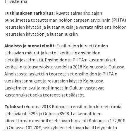
Tiivistelmä
Tutkimuksen tarkoitus:
Kuvata sairaanhoitajan
puhelimessa toteuttaman hoidon tarpeen arvioinnin (PHTA)
resurssien käyttöä ja kustannuksia ja verrata niitä ensihoidon
resurssien käyttöön ja kustannuksiin.
Aineisto ja menetelmät:
Ensihoidon kiireettömien
tehtävien määrät ja kestot kerättiin ensihoidon
tietojärjestelmistä. Ensihoidon ja PHTA:n kustannukset
kerättiin talousarvioista vuodelta 2018 Kainuussa ja Oulussa.
Aineistosta laskettiin teoreettiset ensihoidon ja PHTA:n
vuosikustannukset ja resurssien käyttö Kainuussa.
Laskelmien avulla mallinnettiin Ouluun vastaavat
kustannukset sekä teoreettiset säästöt.
Tulokset:
Vuonna 2018 Kainuussa ensihoidon kiireettömiä
tehtäviä oli 5295 ja Oulussa 8598. Laskennallinen
kiireettömän ensihoitotehtävän hinta oli Kainuussa 172,80€
ja Oulussa 102,70€, sekä yhden tehtävän käsittelyn hinta