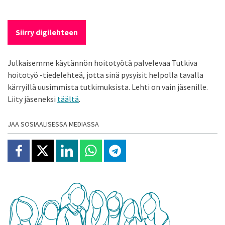
Siirry digilehteen
Julkaisemme käytännön hoitotyötä palvelevaa Tutkiva
hoitotyö -tiedelehteä, jotta sinä pysyisit helpolla tavalla
kärryillä uusimmista tutkimuksista. Lehti on vain jäsenille.
Liity jäseneksi
täältä
.
JAA SOSIAALISESSA MEDIASSA
Jaa Facebookissa
Jaa X:ssä
Jaa Linkedinissä
Jaa Whatsappissa
Jaa Telegramissa