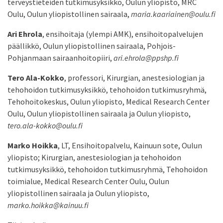
terveystieteiden tutkimusyksikkö, Oulun yliopisto, MRC
Oulu, Oulun yliopistollinen sairaala,
maria.kaariainen@oulu.fi
Ari Ehrola
, ensihoitaja (ylempi AMK), ensihoitopalvelujen
päällikkö, Oulun yliopistollinen sairaala, Pohjois-
Pohjanmaan sairaanhoitopiiri,
ari.ehrola@ppshp.fi
Tero Ala-Kokko
, professori, Kirurgian, anestesiologian ja
tehohoidon tutkimusyksikkö, tehohoidon tutkimusryhmä,
Tehohoitokeskus, Oulun yliopisto, Medical Research Center
Oulu, Oulun yliopistollinen sairaala ja Oulun yliopisto,
tero.ala-kokko@oulu.fi
Marko Hoikka
, LT, Ensihoitopalvelu, Kainuun sote, Oulun
yliopisto; Kirurgian, anestesiologian ja tehohoidon
tutkimusyksikkö, tehohoidon tutkimusryhmä, Tehohoidon
toimialue, Medical Research Center Oulu, Oulun
yliopistollinen sairaala ja Oulun yliopisto,
marko.hoikka@kainuu.fi