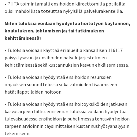
• PHTA toimintamalli ensihoidon kiireettömillä potilailla
olisi mahdollista toteuttaa nykyisillä palvelurakenteilla.
Miten tuloksia voidaan hyödyntää hoitotyön käytännön,
koulutuksen, johtamisen ja/ tai tutkimuksen
kehittämisessä?
• Tuloksia voidaan käyttää eri alueilla kansallisen 116117
päivystysavun ja ensihoidon palvelujärjestelmien
kehittämisessä sekä kustannuksien kasvun ehkäisemisessä.
• Tuloksia voidaan hyödyntää ensihoidon resurssien
ohjauksen suunnittelussa sekä valmiuden lisäämiseen
hätätilapotilaiden hoitoon.
• Tuloksia voidaan hyödyntää ensihoitoyksiköiden jatkuvan
kasvutarpeen hillitsemiseen. • Tuloksia voidaan hyödyntää
tulevaisuudessa ensihoidon ja puhelimessa tehtävän hoidon
tarpeen arvioinnin täysimittaisen kustannushyötyanalyysin
tekemiseen.