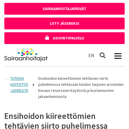
Siirry sisältöön
SAIRAANHOITAJAPÄIVÄT
LIITY JÄSENEKSI
ASIOINTIPALVELU
Etusivulle
In English
EN
Haku
TUTKIVA
Ensihoidon kiireettömien tehtävien siirto
HOITOTYÖ
puhelimessa tehtävään hoidon tarpeen arviointiin:
-LEHDESTÄ
kuvaus resurssien käytöstä ja kustannusten
jakaantumisesta
Ensihoidon kiireettömien
tehtävien siirto puhelimessa