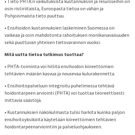
• Tieto PHTA:n vaikutuksista kustannuksiin ja resursseihin on
osin ristiriitaista, Euroopasta tietoa on vähän ja
Pohjoismaista tieto puuttuu.
• Ensihoidon kustannuksien laskeminen Suomessa on
vaikeaa ja osin mahdotonta rahoituksen monikanavaisuuden
sekä puuttuvan yhteisen tietovarannon vuoksi.
Mitä uutta tietoa tutkimus tuottaa?
• PHTA-toiminta voi hillitä ensihoidon kiireettömien
tehtävien määrän kasvua ja nousevaa kulurakennetta.
• Ensihoitopalveluun integroitu puhelimessa tehtävä
hoidontarpeen arviointi (PHTA) voi tuottaa teoreettisesti
mittavia säästöjä.
• Kustannuksien näkökulmasta tulisi harkita kuinka paljon
ensihoitoyksiköitä käytetään kiireettömien tehtävien
hoidontarpeenarviointiin ja palveluohjaukseen.