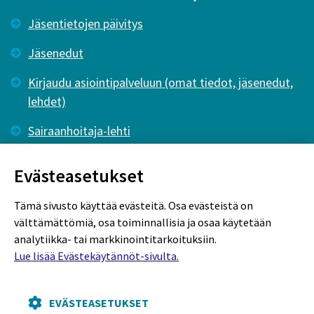
Jäsentietojen päivitys
Jäsenedut
Kirjaudu asiointipalveluun (omat tiedot, jäsenedut,
lehdet)
Sairaanhoitaja-lehti
Tutkiva Hoitotyö -lehti
Evästeasetukset
Tämä sivusto käyttää evästeitä. Osa evästeistä on
välttämättömiä, osa toiminnallisia ja osaa käytetään
analytiikka- tai markkinointitarkoituksiin.
Lue lisää Evästekäytännöt-sivulta.
Rekisteriseloste
Tietosuojaseloste
Evästekäytännöt
EVÄSTEASETUKSET