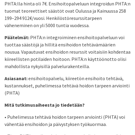
PHTA:lla hinta oli 7€. Ensihoitopalveluun integroidun PHTA:n
tuomat teoreettiset säästöt ovat Oulussa ja Kainuussa 258
199–294 912€/vuosi. Henkilöstöresurssitarpeen
väheneminen on yli 5000 tuntia vuodessa.
Päätelmät:
PHTA:n integroiminen ensihoitopalveluun voi
tuottaa säästöjä ja hillitä ensihoidon tehtävämäärien
nousua. Vapautuvat ensihoidon resurssit voitaisiin kohdentaa
kiireellisten potilaiden hoitoon. PHTA:n käyttöönotto olisi
mahdollista nykyisillä palvelurakenteilla.
Asiasanat:
ensihoitopalvelu, kiireetön ensihoito tehtävä,
kustannukset, puhelimessa tehtävä hoidon tarpeen arviointi
(PHTA)
Mitä tutkimusaiheesta jo tiedetään?
• Puhelimessa tehtävä hoidon tarpeen arviointi (PHTA) voi
vähentää ensihoidon ja päivystyksen työkuormaa.