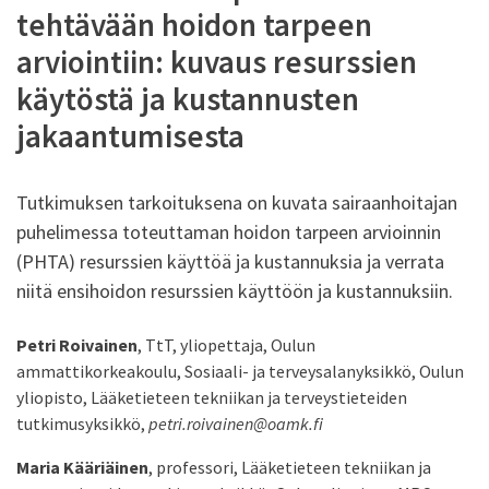
tehtävään hoidon tarpeen
arviointiin: kuvaus resurssien
käytöstä ja kustannusten
jakaantumisesta
Tutkimuksen tarkoituksena on kuvata sairaanhoitajan
puhelimessa toteuttaman hoidon tarpeen arvioinnin
(PHTA) resurssien käyttöä ja kustannuksia ja verrata
niitä ensihoidon resurssien käyttöön ja kustannuksiin.
Petri Roivainen
, TtT, yliopettaja, Oulun
ammattikorkeakoulu, Sosiaali- ja terveysalanyksikkö, Oulun
yliopisto, Lääketieteen tekniikan ja terveystieteiden
tutkimusyksikkö,
petri.roivainen@oamk.fi
Maria Kääriäinen
, professori, Lääketieteen tekniikan ja