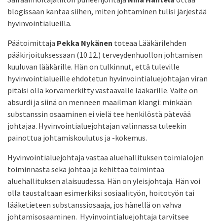
blogissaan kantaa siihen, miten johtaminen tulisi järjestää
hyvinvointialueilla.
Päätoimittaja
Pekka Nykänen
toteaa Lääkärilehden
pääkirjoituksessaan (10.12.) terveydenhuollon johtamisen
kuuluvan lääkärille. Hän on tulkinnut, että tuleville
hyvinvointialueille ehdotetun hyvinvointialuejohtajan viran
pitäisi olla korvamerkitty vastaavalle lääkärille. Väite on
absurdi ja siinä on menneen maailman klangi: minkään
substanssin osaaminen ei vielä tee henkilöstä pätevää
johtajaa. Hyvinvointialuejohtajan valinnassa tuleekin
painottua johtamiskoulutus ja -kokemus.
Hyvinvointialuejohtaja vastaa aluehallituksen toimialojen
toiminnasta sekä johtaa ja kehittää toimintaa
aluehallituksen alaisuudessa. Hän on yleisjohtaja. Hän voi
olla taustaltaan esimerkiksi sosiaalityön, hoitotyön tai
lääketieteen substanssiosaaja, jos hänellä on vahva
johtamisosaaminen. Hyvinvointialuejohtaja tarvitsee