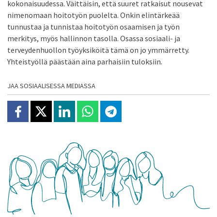
kokonaisuudessa. Väittäisin, että suuret ratkaisut nousevat
nimenomaan hoitotyön puolelta. Onkin elintärkeää
tunnustaa ja tunnistaa hoitotyön osaamisen ja työn
merkitys, myös hallinnon tasolla. Osassa sosiaali- ja
terveydenhuollon työyksiköitä tämä on jo ymmärretty.
Yhteistyöllä päästään aina parhaisiin tuloksiin.
JAA SOSIAALISESSA MEDIASSA
Jaa Facebookissa
Jaa X:ssä
Jaa Linkedinissä
Jaa Whatsappissa
Jaa Telegramissa