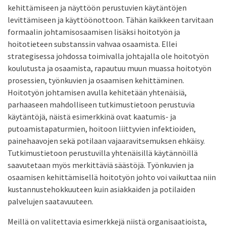
kehittämiseen ja näyttöön perustuvien käytäntöjen
levittämiseen ja käyttöönottoon. Tähän kaikkeen tarvitaan
formaalin johtamisosaamisen lisäksi hoitotyön ja
hoitotieteen substanssin vahvaa osaamista. Ellei
strategisessa johdossa toimivalla johtajalla ole hoitotyön
koulutusta ja osaamista, rapautuu muun muassa hoitotyön
prosessien, työnkuvien ja osaamisen kehittäminen.
Hoitotyön johtamisen avulla kehitetään yhtenäisiä,
parhaaseen mahdolliseen tutkimustietoon perustuvia
käytäntöjä, näistä esimerkkinä ovat kaatumis- ja
putoamistapaturmien, hoitoon liittyvien infektioiden,
painehaavojen sekä potilaan vajaaravitsemuksen ehkäisy.
Tutkimustietoon perustuvilla yhtenäisillä käytännöillä
saavutetaan myös merkittäviä säästöjä. Työnkuvien ja
osaamisen kehittämisellä hoitotyön johto voi vaikuttaa niin
kustannustehokkuuteen kuin asiakkaiden ja potilaiden
palvelujen saatavuuteen.
Meillä on valitettavia esimerkkejä niistä organisaatioista,