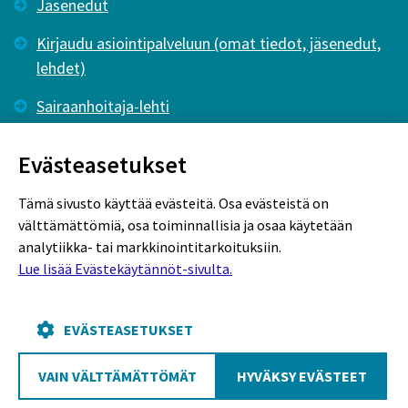
Jäsenedut
Kirjaudu asiointipalveluun (omat tiedot, jäsenedut,
lehdet)
Sairaanhoitaja-lehti
Tutkiva Hoitotyö -lehti
Evästeasetukset
Tämä sivusto käyttää evästeitä. Osa evästeistä on
välttämättömiä, osa toiminnallisia ja osaa käytetään
analytiikka- tai markkinointitarkoituksiin.
Lue lisää Evästekäytännöt-sivulta.
Rekisteriseloste
Tietosuojaseloste
Evästekäytännöt
EVÄSTEASETUKSET
VAIN VÄLTTÄMÄTTÖMÄT
HYVÄKSY EVÄSTEET
Poutapilvi web design