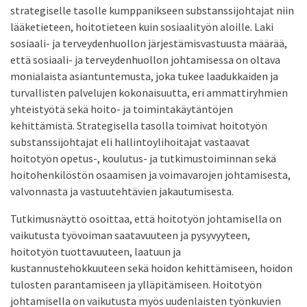
strategiselle tasolle kumppanikseen substanssijohtajat niin
lääketieteen, hoitotieteen kuin sosiaalityön aloille. Laki
sosiaali- ja terveydenhuollon järjestämisvastuusta määrää,
että sosiaali- ja terveydenhuollon johtamisessa on oltava
monialaista asiantuntemusta, joka tukee laadukkaiden ja
turvallisten palvelujen kokonaisuutta, eri ammattiryhmien
yhteistyötä sekä hoito- ja toimintakäytäntöjen
kehittämistä. Strategisella tasolla toimivat hoitotyön
substanssijohtajat eli hallintoylihoitajat vastaavat
hoitotyön opetus-, koulutus- ja tutkimustoiminnan sekä
hoitohenkilöstön osaamisen ja voimavarojen johtamisesta,
valvonnasta ja vastuutehtävien jakautumisesta.
Tutkimusnäyttö osoittaa, että hoitotyön johtamisella on
vaikutusta työvoiman saatavuuteen ja pysyvyyteen,
hoitotyön tuottavuuteen, laatuun ja
kustannustehokkuuteen sekä hoidon kehittämiseen, hoidon
tulosten parantamiseen ja ylläpitämiseen. Hoitotyön
johtamisella on vaikutusta myös uudenlaisten työnkuvien