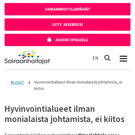
Siirry sisältöön
SAIRAANHOITAJAPÄIVÄT
LIITY JÄSENEKSI
ASIOINTIPALVELU
Etusivulle
In English
EN
Haku
Hyvinvointialueet ilman monialaista johtamista, ei
BLOGIT
kiitos
Hyvinvointialueet ilman
monialaista johtamista, ei kiitos
Sairaanhoitajaliiton puheenjohtaja
Nina Hahtela
ottaa