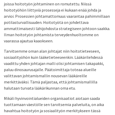
joissa hoitotyön johtaminen on romutettu. Niissä
hoitotyöhön liittyviä prosesseja ei kukaan enää johda ja
arvioi. Prosessien johtamattomuus vaarantaa pahimmillaan
potilasturvallisuuden. Hoitotyötä on johdettava
ammattimaisesti lähijohdosta strategiseen johtoon saakka.
Ilman hoitotyön johtamista terveydenhuoltomme on
vaarassa ajautua kaaokseen.
Tarvitsemme oman alan johtajat niin hoitotieteeseen,
sosiaalityöhön kuin lääketieteeseenkin. Lääkärilehdessä
vaadittu yhden johtajan malli olisi johtamisen takapakki,
paluu dinosaurusajalle. Päätoimittaja toteaa alueille
valittavan johtamismallin nousevan lääkäreille
merkittäväksi. Tämä paljastaa, että johtamismallilla
halutaan turvata lääkärikunnan oma etu.
Mikäli hyvinvointialueiden organisaatiot aiotaan saada
tuottamaan väestölle sen tarvitsemia palveluita, on aika
havahtua hoitotyön ja sosiaalityön merkitykseen tässä