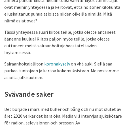
anneta puhua? Mistä heidän tulisi vaieta? Myös toimittajat
ovat meihin yhteydessä ja kertovat, että hoitohenkilökunta
ei uskaltanut puhua asioista niiden oikeilla nimillä. Mitä
nämä asiat ovat?
Tässä yhteydessä suuri kiitos teille, jotka olette antaneet
äänenne kuulua! Kiitos paljon myös teille, jotka olette
auttaneet meitä sairaanhoitajahaastateltavien
löytämisessä.
Sairaanhoitajaliiton
koronakysely
on yhä auki. Siellä saa
purkaa tuntojaan ja kertoa kokemuksistaan. Me nostamme
asioita julkisuuteen.
Svävande saker
Det började i mars med buller och bång och nu mot slutet av
året 2020 verkar det bara öka. Media vill intervjua sjukskötare
för radion, televisionen och pressen. Av