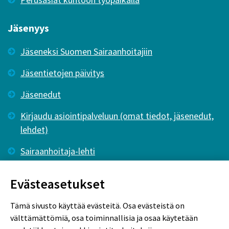
Jäsenyys
Jäseneksi Suomen Sairaanhoitajiin
Jäsentietojen päivitys
Jäsenedut
Kirjaudu asiointipalveluun (omat tiedot, jäsenedut,
lehdet)
Sairaanhoitaja-lehti
Tutkiva Hoitotyö -lehti
Evästeasetukset
Tämä sivusto käyttää evästeitä. Osa evästeistä on
välttämättömiä, osa toiminnallisia ja osaa käytetään