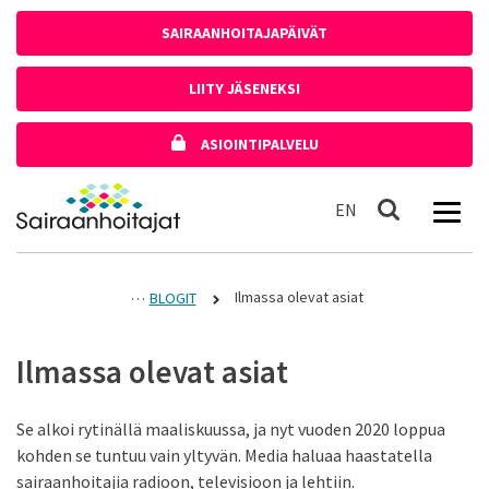
Siirry sisältöön
SAIRAANHOITAJAPÄIVÄT
LIITY JÄSENEKSI
ASIOINTIPALVELU
Etusivulle
In English
EN
Haku
Ilmassa olevat asiat
BLOGIT
Ilmassa olevat asiat
Se alkoi rytinällä maaliskuussa, ja nyt vuoden 2020 loppua
kohden se tuntuu vain yltyvän. Media haluaa haastatella
sairaanhoitajia radioon, televisioon ja lehtiin.