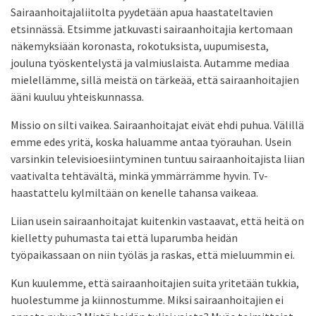
Sairaanhoitajaliitolta pyydetään apua haastateltavien
etsinnässä. Etsimme jatkuvasti sairaanhoitajia kertomaan
näkemyksiään koronasta, rokotuksista, uupumisesta,
jouluna työskentelystä ja valmiuslaista. Autamme mediaa
mielellämme, sillä meistä on tärkeää, että sairaanhoitajien
ääni kuuluu yhteiskunnassa.
Missio on silti vaikea. Sairaanhoitajat eivät ehdi puhua. Välillä
emme edes yritä, koska haluamme antaa työrauhan. Usein
varsinkin televisioesiintyminen tuntuu sairaanhoitajista liian
vaativalta tehtävältä, minkä ymmärrämme hyvin. Tv-
haastattelu kylmiltään on kenelle tahansa vaikeaa.
Liian usein sairaanhoitajat kuitenkin vastaavat, että heitä on
kielletty puhumasta tai että luparumba heidän
työpaikassaan on niin työläs ja raskas, että mieluummin ei.
Kun kuulemme, että sairaanhoitajien suita yritetään tukkia,
huolestumme ja kiinnostumme. Miksi sairaanhoitajien ei