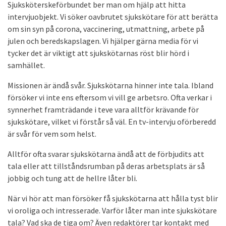
Sjuksköterskeförbundet ber man om hjälp att hitta
intervjuobjekt. Vi söker oavbrutet sjukskötare för att berätta
om sin syn på corona, vaccinering, utmattning, arbete på
julen och beredskapslagen. Vi hjälper gärna media för vi
tycker det är viktigt att sjukskötarnas röst blir hörd i
samhället.
Missionen är ändå svår. Sjukskötarna hinner inte tala. Ibland
försöker vi inte ens eftersom vi vill ge arbetsro. Ofta verkar i
synnerhet framträdande i teve vara alltför krävande för
sjukskötare, vilket vi förstår så väl. En tv-intervju oförberedd
är svår för vem som helst.
Alltför ofta svarar sjukskötarna ändå att de förbjudits att
tala eller att tillståndsrumban på deras arbetsplats är så
jobbig och tung att de hellre låter bli.
När vi hör att man försöker få sjukskötarna att hålla tyst blir
vi oroliga och intresserade. Varför låter man inte sjukskötare
tala? Vad ska de tiga om? Även redaktörer tar kontakt med