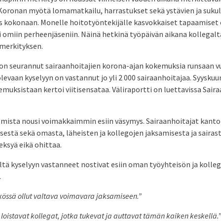
Koronan myötä lomamatkailu, harrastukset sekä ystävien ja suku
s kokonaan. Monelle hoitotyöntekijälle kasvokkaiset tapaamiset 
i omiin perheenjäseniin. Näinä hetkinä työpäivän aikana kollegalt
 merkityksen.
 on seurannut sairaanhoitajien korona-ajan kokemuksia runsaan v
evaan kyselyyn on vastannut jo yli 2 000 sairaanhoitajaa. Syysku
emuksistaan kertoi viitisensataa. Väliraportti on luettavissa Saira
lmista nousi voimakkaimmin esiin väsymys. Sairaanhoitajat kantoi
sestä sekä omasta, läheisten ja kollegojen jaksamisesta ja sairas
eksyä eikä ohittaa.
tä kyselyyn vastanneet nostivat esiin oman työyhteisön ja kollega
.
kössä ollut valtava voimavara jaksamiseen.”
 loistavat kollegat, jotka tukevat ja auttavat tämän kaiken keskellä.