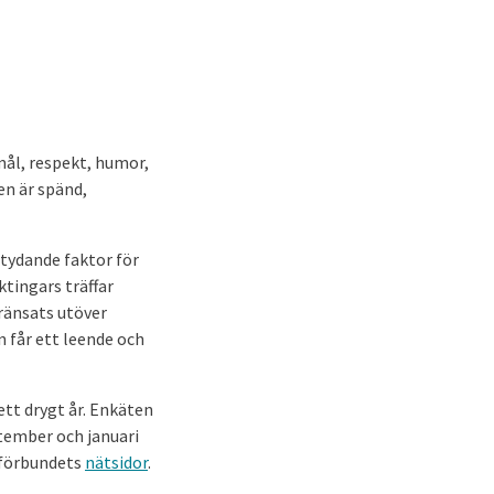
ål, respekt, humor,
ren är spänd,
tydande faktor för
ktingars träffar
ränsats utöver
 får ett leende och
ett drygt år. Enkäten
ptember och januari
eförbundets
nätsidor
.