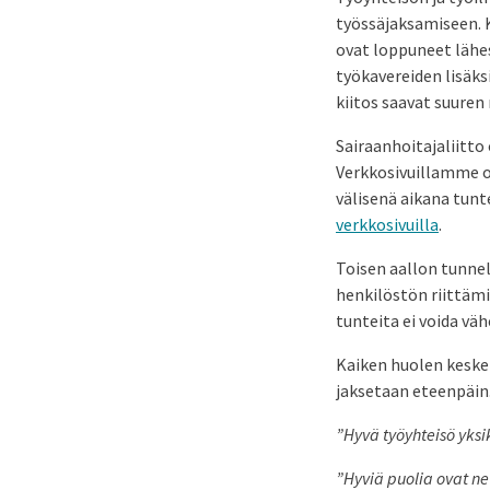
työssäjaksamiseen. 
ovat loppuneet lähe
työkavereiden lisäks
kiitos saavat suuren
Sairaanhoitajaliitto
Verkkosivuillamme ol
välisenä aikana tunt
verkkosivuilla
.
Toisen aallon tunne
henkilöstön riittämi
tunteita ei voida väh
Kaiken huolen keskel
jaksetaan eteenpäin
”Hyvä työyhteisö yksi
”Hyviä puolia ovat ne