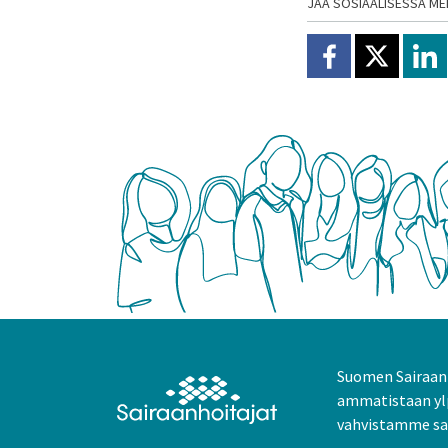
JAA SOSIAALISESSA ME
Jaa Facebookissa
Jaa X:ssä
Jaa
Suomen Sairaanh
ammatistaan yl
vahvistamme sai