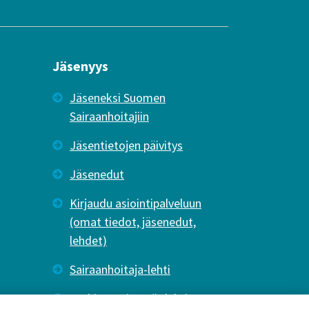
Jäsenyys
Jäseneksi Suomen
Sairaanhoitajiin
Jäsentietojen päivitys
Jäsenedut
Kirjaudu asiointipalveluun
(omat tiedot, jäsenedut,
lehdet)
Sairaanhoitaja-lehti
Tutkiva Hoitotyö -lehti