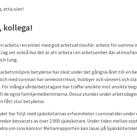
a, että olet!
, kollega!
en arbeta i en enhet med god arbetsatmosfär: arbete för samma m
et. Jag vet också hur det är att arbeta i en arbetsenhet där atmosfä
och tung.
rbetsmiljöns betydelse har ökat under det gångna året till en be
I och med coronan har semester­­resor, hobbyer och vänners och slä
. För många vårdarbetstagare har träffar ansikte mot ansikte beg
ll de egna familjemedlemmarna. Dessa stunder under arbetsdagen
n fått stor betydelse.
et har följt med sjukskötarnas erfarenheter i coronatider under 
 redan besvarats av över 2 000 sjukskötare. Under tiden mellan se
dra om sina känslor. Mellanrapporten kan läsas på Sjukskötersk