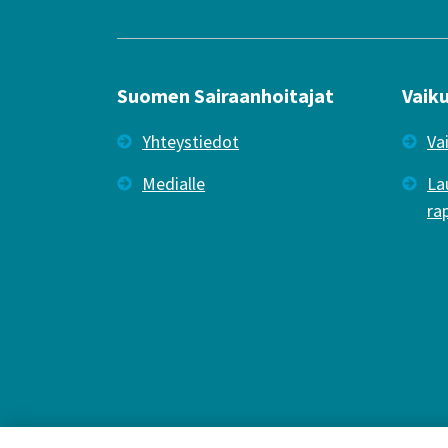
Suomen Sairaanhoitajat
Vaik
Yhteystiedot
Va
Medialle
La
ra