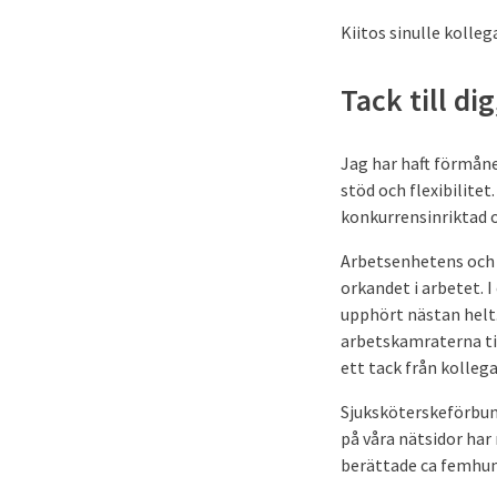
Kiitos sinulle kolleg
Tack till dig
Jag har haft förmån
stöd och flexi­­bilit
konkurrensinriktad 
Arbetsenhetens och a
orkandet i arbetet. 
upphört nästan helt
arbetskamraterna ti
ett tack från kollega
Sjuksköterskeförbund
på våra nätsidor har
berättade ca femhun