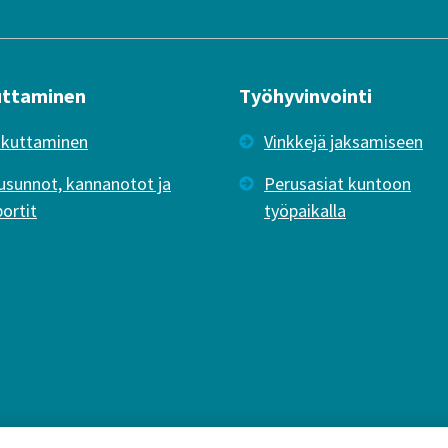
uttaminen
Työhyvinvointi
ikuttaminen
Vinkkejä jaksamiseen
usunnot, kannanotot ja
Perusasiat kuntoon
portit
työpaikalla