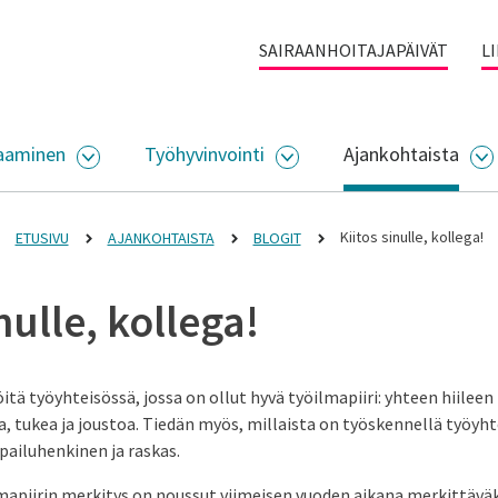
SAIRAANHOITAJAPÄIVÄT
L
aaminen
Työhyvinvointi
Ajankohtaista
ALIKKO
AVAA ALASIVUJEN VALIKKO
AVAA ALASIVUJEN VALI
A
Kiitos sinulle, kollega!
ETUSIVU
AJANKOHTAISTA
BLOGIT
nulle, kollega!
itä työyhteisössä, jossa on ollut hyvä työilmapiiri: yhteen hiilee
, tukea ja joustoa. Tiedän myös, millaista on työskennellä työyht
ilpailuhenkinen ja raskas.
mapiirin merkitys on noussut viimeisen vuoden aikana merkittäväks