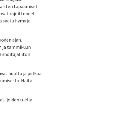
laisten tapaamiset
ovat rajoittuneet
a saatu hymy ja
uoden ajan.
un ja tammikuun
anhoitajaliiton
vat huolta ja pelkoa
tumisesta. Näitä
t, joiden tuella
”