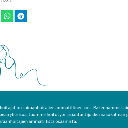
DIASSA
 Linkedinissä
Jaa Whatsappissa
Jaa Telegramissa
oitajat on sairaanhoitajien ammatillinen koti. Rakennamme sai
peää yhteisöä, tuomme hoitotyön asiantuntijoiden näkökulman 
raanhoitajien ammatillista osaamista.