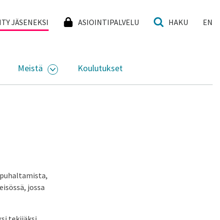
I
IITY JÄSENEKSI
ASIOINTIPALVELU
HAKU
EN
Meistä
Koulutukset
KKO
VAA ALASIVUJEN VALIKKO
AVAA ALASIVUJEN VALIKKO
n puhaltamista,
eisössä, jossa
i tekijäksi