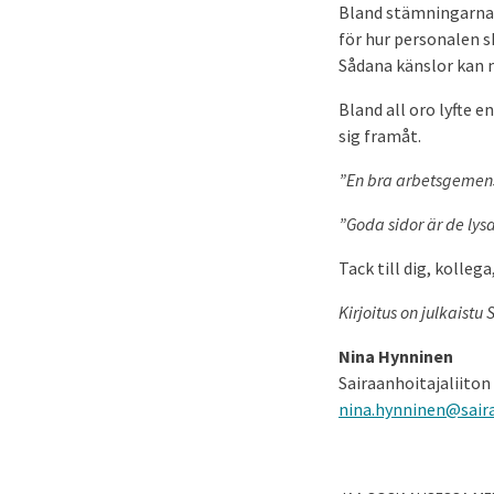
Bland stämningarna 
för hur personalen sk
Sådana känslor kan m
Bland all oro lyfte 
sig framåt.
”En bra arbetsgemensk
”Goda sidor är de lys
Tack till dig, kollega
Kirjoitus on julkaist
Nina Hynninen
Sairaanhoitajaliito
nina.hynninen@saira