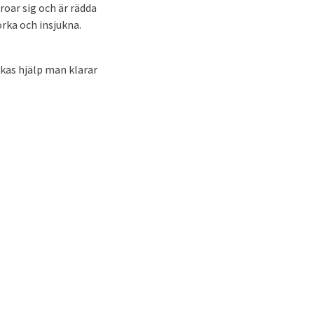
oar sig och är rädda
orka och insjukna.
lkas hjälp man klarar