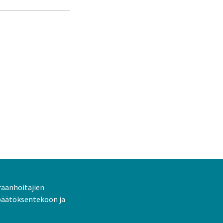
raanhoitajien
päätöksentekoon ja