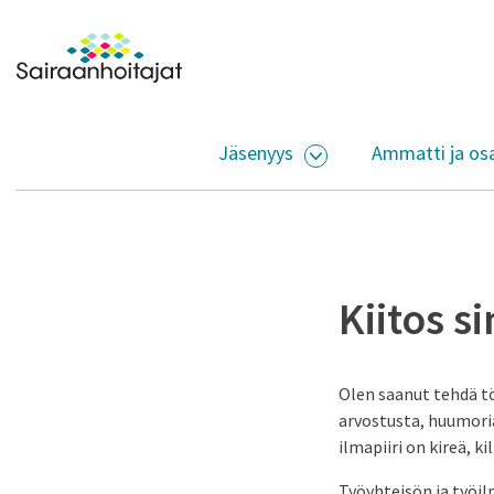
Siirry sisältöön
Etusivulle
Jäsenyys
Ammatti ja os
AVAA ALASIVUJEN V
Kiitos si
Olen saanut tehdä tö
arvostusta, huumoria
ilmapiiri on kireä, k
Työyhteisön ja työil