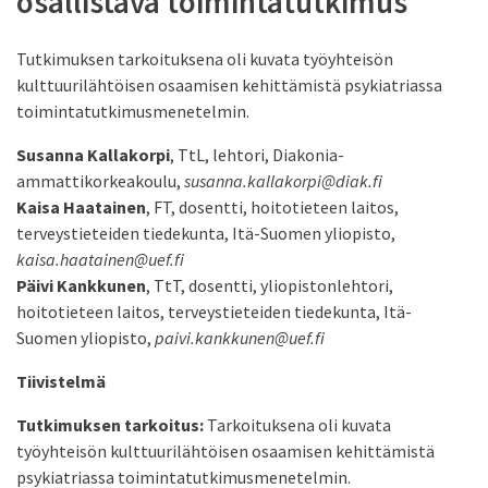
osallistava toimintatutkimus
Tutkimuksen tarkoituksena oli kuvata työyhteisön
kulttuurilähtöisen osaamisen kehittämistä psykiatriassa
toimintatutkimusmenetelmin.
Susanna Kallakorpi
, TtL, lehtori, Diakonia-
ammattikorkeakoulu,
susanna.kallakorpi@diak.fi
Kaisa Haatainen
, FT, dosentti, hoitotieteen laitos,
terveystieteiden tiedekunta, Itä-Suomen yliopisto,
kaisa.haatainen@uef.fi
Päivi Kankkunen
, TtT, dosentti, yliopistonlehtori,
hoitotieteen laitos, terveystieteiden tiedekunta, Itä-
Suomen yliopisto,
paivi.kankkunen@uef.fi
Tiivistelmä
Tutkimuksen tarkoitus:
Tarkoituksena oli kuvata
työyhteisön kulttuurilähtöisen osaamisen kehittämistä
psykiatriassa toimintatutkimusmenetelmin.