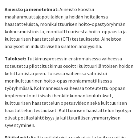
Aineisto ja menetelmät:
Aineisto koostui
maahanmuuttajapotilaiden ja heidän hoitajiensa
haastatteluista, monikulttuurisen hoito-opastyöryhmän
kokousmuistioista, monikulttuurisesta hoito-oppaasta ja
kulttuurisen haastattelun (CFI) testauksesta. Aineistoa
analysoitiin induktiivisella sisällön analyysilla.
Tulokset:
Tutkimusprosessin ensimmäisessä vaiheessa
toteutettu pilottitutkimus osoitti kulttuurilähtöisen hoidon
kehittämistarpeen. Toisessa vaiheessa valmistui
monikulttuurinen hoito-opas moniammatillisessa
työryhmässä. Kolmannessa vaiheessa toteutettu oppaan
implementointi sisälsi henkilökunnan koulutukset,
kulttuurisen haastattelun opetusvideon sekä kulttuurisen
haastattelun testaukset. Kulttuurisen haastattelun hyötyjä
olivat potilaslähtöisyys ja kulttuurillisen ymmärryksen
syventyminen.
Päätelmät:
Kulttuurilähtöistä psykiatrista hoitoa voitiin