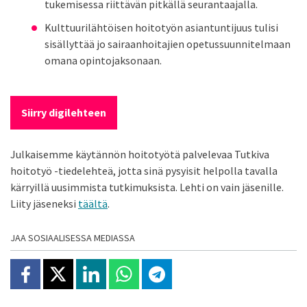
tukemisessa riittävän pitkällä seurantaajalla.
Kulttuurilähtöisen hoitotyön asiantuntijuus tulisi
sisällyttää jo sairaanhoitajien opetussuunnitelmaan
omana opintojaksonaan.
Siirry digilehteen
Julkaisemme käytännön hoitotyötä palvelevaa Tutkiva
hoitotyö -tiedelehteä, jotta sinä pysyisit helpolla tavalla
kärryillä uusimmista tutkimuksista. Lehti on vain jäsenille.
Liity jäseneksi
täältä
.
JAA SOSIAALISESSA MEDIASSA
Jaa Facebookissa
Jaa X:ssä
Jaa Linkedinissä
Jaa Whatsappissa
Jaa Telegramissa