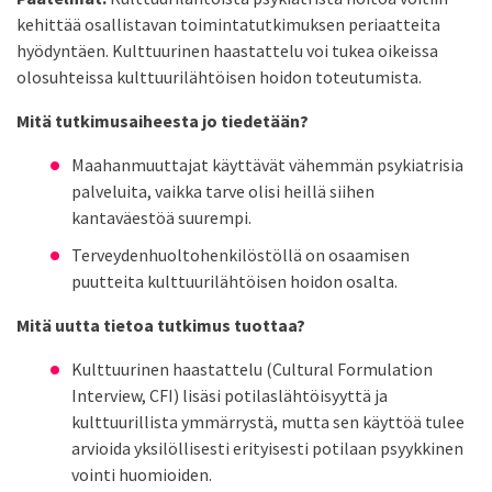
kehittää osallistavan toimintatutkimuksen periaatteita
hyödyntäen. Kulttuurinen haastattelu voi tukea oikeissa
olosuhteissa kulttuurilähtöisen hoidon toteutumista.
Mitä tutkimusaiheesta jo tiedetään?
Maahanmuuttajat käyttävät vähemmän psykiatrisia
palveluita, vaikka tarve olisi heillä siihen
kantaväestöä suurempi.
Terveydenhuoltohenkilöstöllä on osaamisen
puutteita kulttuurilähtöisen hoidon osalta.
Mitä uutta tietoa tutkimus tuottaa?
Kulttuurinen haastattelu (Cultural Formulation
Interview, CFI) lisäsi potilaslähtöisyyttä ja
kulttuurillista ymmärrystä, mutta sen käyttöä tulee
arvioida yksilöllisesti erityisesti potilaan psyykkinen
vointi huomioiden.