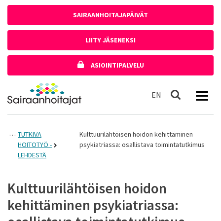
Siirry sisältöön
SAIRAANHOITAJAPÄIVÄT
LIITY JÄSENEKSI
ASIOINTIPALVELU
Etusivulle
In English
EN
Haku
TUTKIVA
Kulttuurilähtöisen hoidon kehittäminen
HOITOTYÖ -
psykiatriassa: osallistava toimintatutkimus
LEHDESTÄ
Kulttuurilähtöisen hoidon
kehittäminen psykiatriassa: