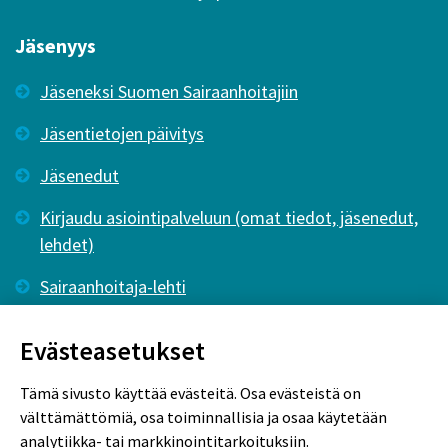
Jäsenyys
Jäseneksi Suomen Sairaanhoitajiin
Jäsentietojen päivitys
Jäsenedut
Kirjaudu asiointipalveluun (omat tiedot, jäsenedut,
lehdet)
Sairaanhoitaja-lehti
Tutkiva Hoitotyö -lehti
Evästeasetukset
Tämä sivusto käyttää evästeitä. Osa evästeistä on
välttämättömiä, osa toiminnallisia ja osaa käytetään
analytiikka- tai markkinointitarkoituksiin.