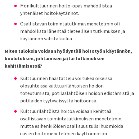
Monikulttuurinen hoito-opas mahdollistaa
yhtenäiset hoitokäytännöt.
Osallistavan toimintatutkimusmenetelmin oli
mahdollista lähentää tieteellisen tutkimuksen ja
käytännön välistä kuilua.
Miten tuloksia voidaan hyödyntää hoitotyön käytännön,
koulutuksen, johtamisen ja/tai tutkimuksen
kehittämisessä?
Kulttuurinen haastattelu voi tukea oikeissa
olosuhteissa kulttuurilähtöisen hoidon
toteutumista, potilaslähtöisen hoidon edistämistä ja
potilaiden tyytyväisyyttä hoitoonsa.
Kulttuurilähtöistä hoitoa voidaan kehittää
osallistavan toimintatutkimuksen menetelmin,
mutta esihenkilöiden osallisuus tulisi huomioida
uusien hoitomenetelmien käyttöönoton