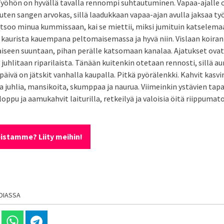
. Työhön on hyvällä tavalla rennompi suhtautuminen. Vapaa-ajalle 
uten sangen arvokas, sillä laadukkaan vapaa-ajan avulla jaksaa t
atsoo minua kummissaan, kai se miettii, miksi jumituin katselema
t kaurista kauempana peltomaisemassa ja hyvä niin. Vislaan koiran 
seen suuntaan, pihan perälle katsomaan kanalaa. Ajatukset ovat
juhlitaan riparilaista. Tänään kuitenkin otetaan rennosti, sillä aur
äivä on jätskit vanhalla kaupalla. Pitkä pyörälenkki. Kahvit kasvi
a juhlia, mansikoita, skumppaa ja naurua. Viimeinkin ystävien tap
oppu ja aamukahvit laiturilla, retkeilyä ja valoisia öitä riippumat
istamme? Liity meihin!
DIASSA