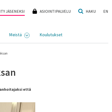
I
IITY JÄSENEKSI
ASIOINTIPALVELU
HAKU
EN
Meistä
Koulutukset
KKO
VAA ALASIVUJEN VALIKKO
AVAA ALASIVUJEN VALIKKO
aksan
ksan
aanhoitajaksi että