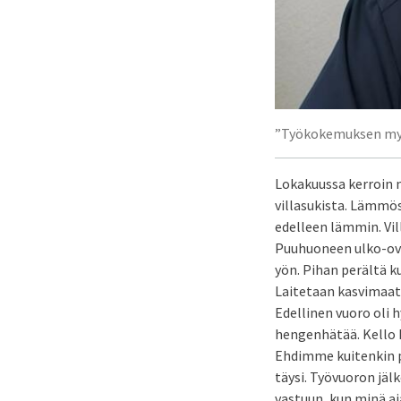
”Työkokemuksen myöt
Lokakuussa kerroin n
villasukista. Lämmös
edelleen lämmin. Vil
Puuhuoneen ulko-ovi n
yön. Pihan perältä k
Laitetaan kasvimaata
Edellinen vuoro oli h
hengenhätää. Kello k
Ehdimme kuitenkin pi
täysi. Työvuoron jäl
vastuun, kun minä aja