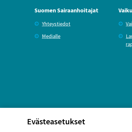
Suomen Sairaanhoitajat
Vaik
Yhteystiedot
Va
Medialle
La
ra
Evästeasetukset