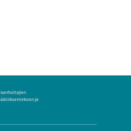
raanhoitajien
päätöksentekoon ja