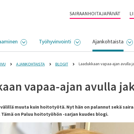
SAIRAANHOITAJAPÄIVÄT
L
aaminen
Työhyvinvointi
Ajankohtaista
ALIKKO
AVAA ALASIVUJEN VALIKKO
AVAA ALASIVUJEN VALI
A
Laadukkaan vapaa-ajan avulla j
IVU
AJANKOHTAISTA
BLOGIT
aan vapaa-ajan avulla ja
 välillä muuta kuin hoitotyötä. Nyt hän on palannut sekä sair
Tämä on Paluu hoitotyöhön -sarjan kuudes blogi.