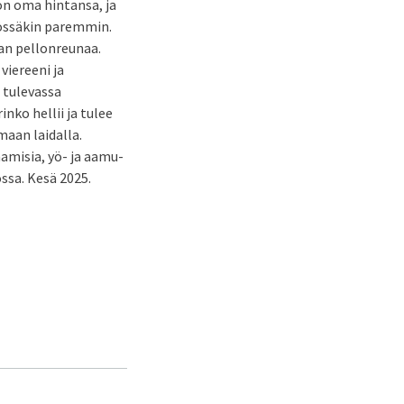
on oma hintansa, ja
yössäkin paremmin.
an pellonreunaa.
viereeni ja
 tulevassa
inko hellii ja tulee
maan laidalla.
aamisia, yö- ja aamu-
ossa. Kesä 2025.