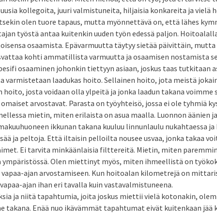
uusia kollegoita, juuri valmistuneita, hiljaisia konkareita ja vielä h
ä. Itsekin olen tuore tapaus, mutta myönnettävä on, että lähes k
jan työstä antaa kuitenkin uuden työn edessä paljon. Hoitoalalla
oisensa osaamista. Epävarmuutta täytyy sietää päivittäin, mutta 
asvattaa kohti ammatillista varmuutta ja osaamisen nostamista se
spesifi osaaminen johonkin tiettyyn asiaan, joskus taas tutkitaan 
ta varmistetaan laadukas hoito. Sellainen hoito, jota meistä joka
n hoito, josta voidaan olla ylpeitä ja jonka laadun takana voimme s
a omaiset arvostavat. Parasta on työyhteisö, jossa ei ole tyhmiä k
nellessa mietin, miten erilaista on asua maalla. Luonnon äänien j
akuuhuoneen ikkunan takana kuuluu linnunlaulu nukahtaessa ja 
ä ja peltoja. Että iltaisin pelloilta nousee usvaa, jonka takaa voi
et. Ei tarvita minkäänlaisia filttereitä. Mietin, miten paremmi
 ympäristössä. Olen miettinyt myös, miten ihmeellistä on työk
us vapaa-ajan arvostamiseen. Kun hoitoalan kilometrejä on mittar
 vapaa-ajan ihan eri tavalla kuin vastavalmistuneena.
sia ja niitä tapahtumia, joita joskus miettii vielä kotonakin, ol
 takana. Enää nuo ikävämmät tapahtumat eivät kuitenkaan jä