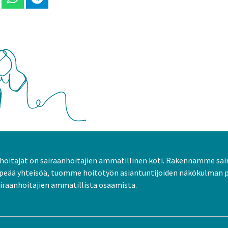
 Linkedinissä
Jaa Whatsappissa
Jaa Telegramissa
oitajat on sairaanhoitajien ammatillinen koti. Rakennamme sai
peää yhteisöä, tuomme hoitotyön asiantuntijoiden näkökulman 
raanhoitajien ammatillista osaamista.