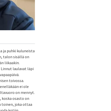
a ja puhki kuluneista
, talon sisällä on
n liikaakin.
 Linnut laulavat läpi
 vapaapäivä.
isen toivossa.
kenelläkään ei ole
iltavuoro on mennyt.
, koska osasto on
u toinen, joka ottaa
uoda kotiin.