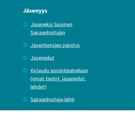
Jäsenyys
Jäseneksi Suomen
Sairaanhoitajiin
Jäsentietojen päivitys
Jäsenedut
Kirjaudu asiointipalveluun
(omat tiedot, jäsenedut,
lehdet)
Sairaanhoitaja-lehti
Tutkiva Hoitotyö -lehti