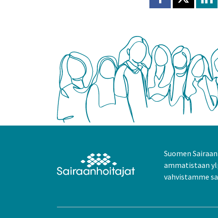
Jaa Facebookissa
Jaa X:ssä
Jaa
Suomen Sairaanh
ammatistaan yl
vahvistamme sai