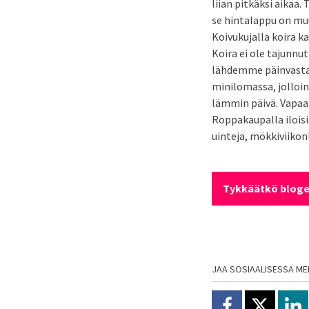
liian pitkäksi aikaa
se hintalappu on mu
Koivukujalla koira k
Koira ei ole tajunnu
lähdemme päinvastai
minilomassa, jolloin 
lämmin päivä. Vapaap
Roppakaupalla iloisi
uinteja, mökkiviikonl
Tykkäätkö bloge
JAA SOSIAALISESSA ME