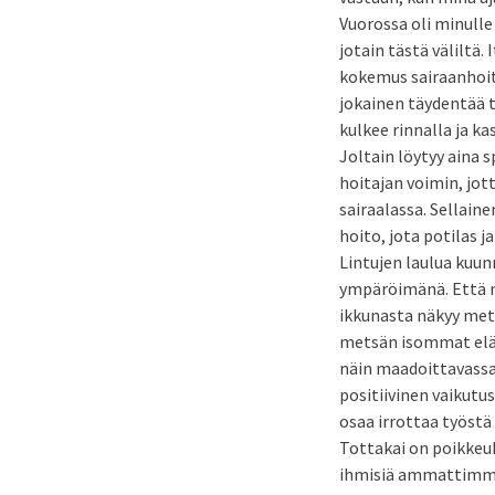
Vuorossa oli minulle 
jotain tästä välilt
kokemus sairaanhoita
jokainen täydentää t
kulkee rinnalla ja k
Joltain löytyy aina 
hoitajan voimin, jot
sairaalassa. Sellaine
hoito, jota potilas j
Lintujen laulua kuun
ympäröimänä. Että m
ikkunasta näkyy metsä
metsän isommat eläim
näin maadoittavassa
positiivinen vaikut
osaa irrottaa työstä
Tottakai on poikkeuk
ihmisiä ammattimme