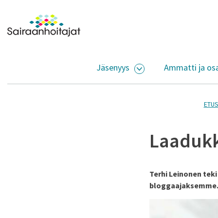
Siirry sisältöön
Etusivulle
Jäsenyys
Ammatti ja os
AVAA ALASIVUJEN V
ETUS
Laadukk
Terhi Leinonen teki
bloggaajaksemme. 