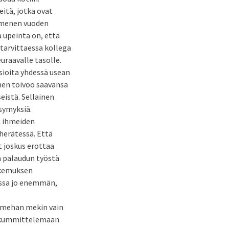
eitä, jotka ovat
ymmenen vuoden
 upeinta on, että
tarvittaessa kollega
uraavalle tasolle.
asioita yhdessä usean
inen toivoo saavansa
eistä. Sellainen
ysymyksiä.
a ihmeiden
herätessä. Että
t joskus erottaa
n palaudun työstä
okemuksen
issa jo enemmän,
emmehan mekin vain
ä kummittelemaan