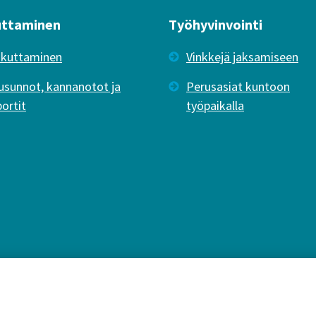
uttaminen
Työhyvinvointi
ikuttaminen
Vinkkejä jaksamiseen
usunnot, kannanotot ja
Perusasiat kuntoon
portit
työpaikalla