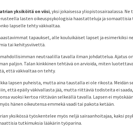
trian yksiköitä on viisi
, yksi jokaisessa yliopistosairaalassa. Ne 
usteella lasten oikeuspsykologisia haastatteluja ja somaattisia 
onko lapselle tehty väkivaltaa.
haastavimmat tapaukset, alle kouluikäiset lapset ja esimerkiksi ne,
a tai kehitysviivettä.
mahdollisimman neutraalilla tavalla ilman johdattelua. Ajatus on,
an paljon. Talan kinkkinen tehtävä on arvioida, miten luotettava
ä, että väkivaltaa on tehty.
ikka lapsen puheista, mutta aina taustalla ei ole rikosta. Meidän s
in, että epäily väkivallasta jää, mutta riittäviä todisteita ei saada,
sonsa vuoksi kertoa riittävän selkeällä tavalla. Lapsen ei myöskää
yös hänen oikeutensa emmekä vaadi tai pakota ketään.
rian yksikössä työskentelee myös neljä sairaanhoitajaa, kaksi psyk
aattisia tutkimuksia lääkärin työparina.