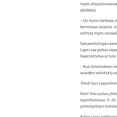
myös yliopistosairaa
yksikköä.
– On hyvin tärkeää, 
kerrotaan asiasta. Jo
soittaa myös sosiaal
Sairaanhoitajan kann
Lapsi saa puhua vapaa
haastattelua ei tule
– Kun ilmoituksen te
asioiden selvittely 
Teksti Suvi Leppiniem
Katri Tala puhuu yhde
tapahtumassa 9.-10.1
pahoinpitelyn tunnis
Katso Lapsi potilaa