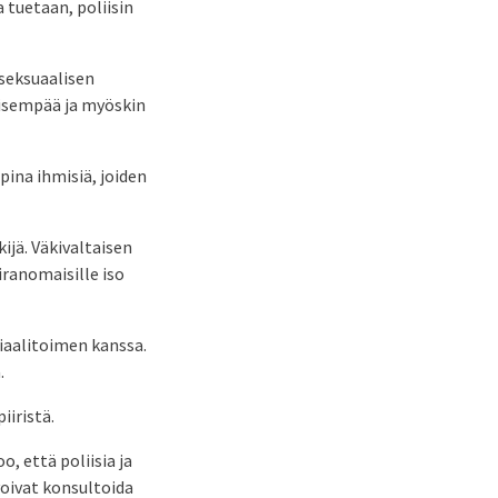
 tuetaan, poliisin
 seksuaalisen
eisempää ja myöskin
pina ihmisiä, joiden
ijä. Väkivaltaisen
iranomaisille iso
siaalitoimen kanssa.
.
iiristä.
o, että poliisia ja
voivat konsultoida