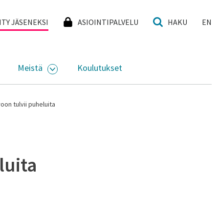
I
IITY JÄSENEKSI
ASIOINTIPALVELU
HAKU
EN
Meistä
Koulutukset
KKO
VAA ALASIVUJEN VALIKKO
AVAA ALASIVUJEN VALIKKO
on tulvii puheluita
luita