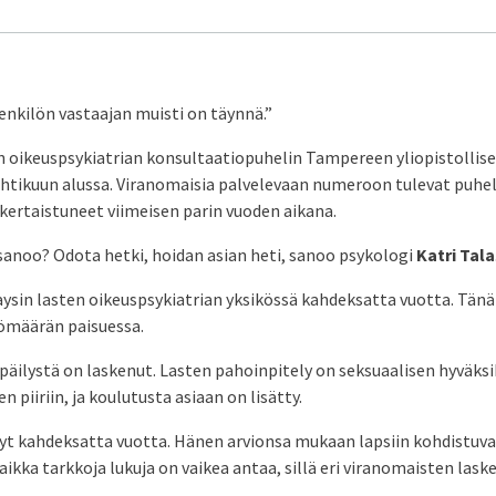
nkilön vastaajan muisti on täynnä.”
en oikeuspsykiatrian konsultaatiopuhelin Tampereen yliopistollise
uhtikuun alussa. Viranomaisia palvelevaan numeroon tulevat puhel
nkertaistuneet viimeisen parin vuoden aikana.
sanoo? Odota hetki, hoidan asian heti, sanoo psykologi
Katri Tala
aysin lasten oikeuspsykiatrian yksikössä kahdeksatta vuotta. Tän
ömäärän paisuessa.
päilystä on laskenut. Lasten pahoinpitely on seksuaalisen hyväksi
n piiriin, ja koulutusta asiaan on lisätty.
yt kahdeksatta vuotta. Hänen arvionsa mukaan lapsiin kohdistuva
aikka tarkkoja lukuja on vaikea antaa, sillä eri viranomaisten las