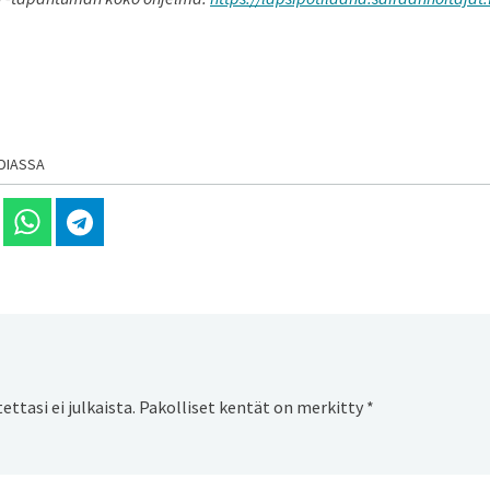
DIASSA
 Linkedinissä
Jaa Whatsappissa
Jaa Telegramissa
ttasi ei julkaista.
Pakolliset kentät on merkitty
*