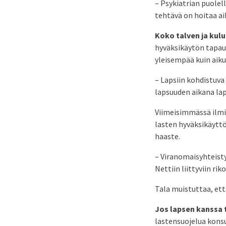
– Psykiatrian puolell
tehtävä on hoitaa ai
Koko talven ja kul
hyväksikäytön tapauk
yleisempää kuin aikui
– Lapsiin kohdistuva 
lapsuuden aikana laps
Viimeisimmässä ilmi 
lasten hyväksikäyttö
haaste.
– Viranomaisyhteisty
Nettiin liittyviin ri
Tala muistuttaa, että
Jos lapsen kanssa 
lastensuojelua konsu