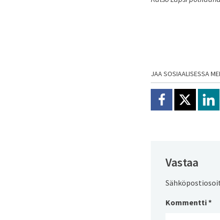
JAA SOSIAALISESSA ME
Jaa Facebookissa
Jaa X:ssä
Jaa
Vastaa
Sähköpostiosoite
Kommentti
*