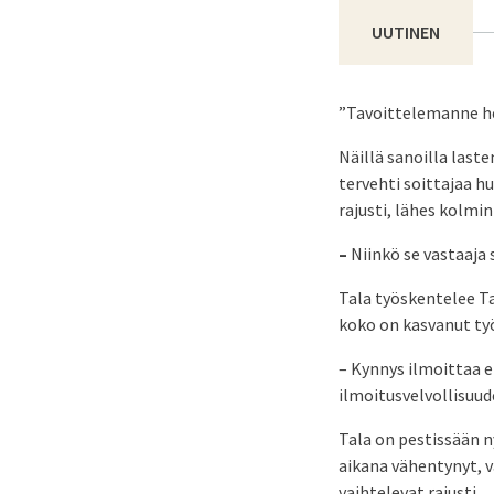
UUTINEN
”Tavoittelemanne he
Näillä sanoilla last
tervehti soittajaa h
rajusti, lähes kolmi
–
Niinkö se vastaaja 
Tala työskentelee T
koko on kasvanut ty
– Kynnys ilmoittaa e
ilmoitusvelvollisuude
Tala on pestissään n
aikana vähentynyt, v
vaihtelevat rajusti.