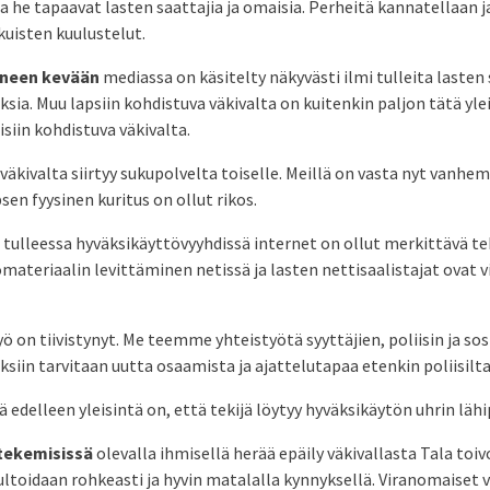
a he tapaavat lasten saattajia ja omaisia. Perheitä kannatellaan ja
kuisten kuulustelut.
uneen kevään
mediassa on käsitelty näkyvästi ilmi tulleita lasten
sia. Muu lapsiin kohdistuva väkivalta on kuitenkin paljon tätä yl
siin kohdistuva väkivalta.
väkivalta siirtyy sukupolvelta toiselle. Meillä on vasta nyt vanhem
en fyysinen kuritus on ollut rikos.
tulleessa hyväksikäyttövyyhdissä internet on ollut merkittävä tek
materiaalin levittäminen netissä ja lasten nettisaalistajat ovat v
ö on tiivistynyt. Me teemme yhteistyötä syyttäjien, poliisin ja so
koksiin tarvitaan uutta osaamista ja ajattelutapaa etenkin poliisilta
 edelleen yleisintä on, että tekijä löytyy hyväksikäytön uhrin lähip
tekemisissä
olevalla ihmisellä herää epäily väkivallasta Tala toivo
ltoidaan rohkeasti ja hyvin matalalla kynnyksellä. Viranomaiset 