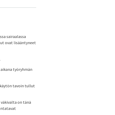
ssa sairaalassa
ut ovat lisääntyneet
.
ä aikana työryhmän
käytön tavoin tullut
 väkivalta on tänä
kentatavat