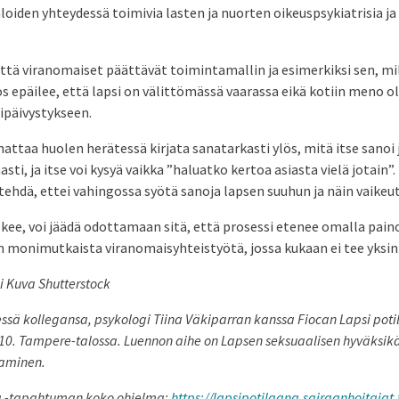
loiden yhteydessä toimivia lasten ja nuorten oikeuspsykiatrisia j
että viranomaiset päättävät toimintamallin ja esimerkiksi sen, m
s epäilee, että lapsi on välittömässä vaarassa eikä kotiin meno ole
ipäivystykseen.
attaa huolen herätessä kirjata sanatarkasti ylös, mitä itse sanoi j
sti, ja itse voi kysyä vaikka ”haluatko kertoa asiasta vielä jotain
 tehdä, ettei vahingossa syötä sanoja lapsen suuhun ja näin vaikeu
kee, voi jäädä odottamaan sitä, että prosessi etenee omalla pain
on monimutkaista viranomaisyhteistyötä, jossa kukaan ei tee yksin
i Kuva Shutterstock
ssä kollegansa, psykologi Tiina Väkiparran kanssa Fiocan Lapsi poti
0. Tampere-talossa. Luennon aihe on Lapsen seksuaalisen hyväksikä
taminen.
na -tapahtuman koko ohjelma:
https://lapsipotilaana.sairaanhoitajat.f