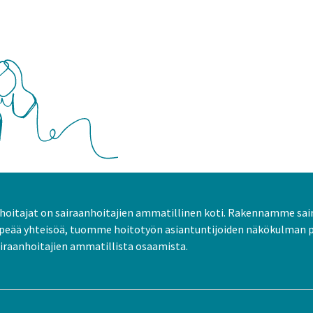
oitajat on sairaanhoitajien ammatillinen koti. Rakennamme sai
peää yhteisöä, tuomme hoitotyön asiantuntijoiden näkökulman 
raanhoitajien ammatillista osaamista.