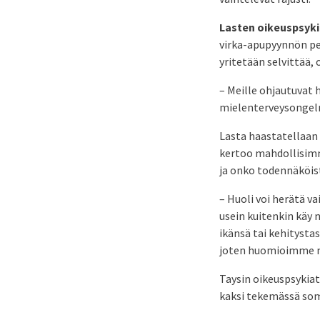
Lasten oikeuspsykia
virka-apupyynnön per
yritetään selvittää, 
– Meille ohjautuvat 
mielenterveysongelmi
Lasta haastatellaan 
kertoo mahdollisimm
ja onko todennäköist
– Huoli voi herätä va
usein kuitenkin käy ni
ikänsä tai kehitysta
joten huomioimme m
Taysin oikeuspsykiat
kaksi tekemässä som