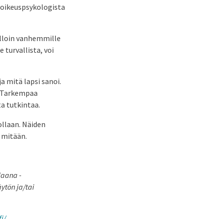
a oikeuspsykologista
illoin vanhemmille
 turvallista, voi
a mitä lapsi sanoi.
”. Tarkempaa
ta tutkintaa.
ollaan. Näiden
 mitään.
laana -
ytön ja/tai
i/