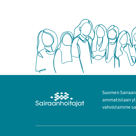
Suomen Sairaanh
ammatistaan yl
vahvistamme sai