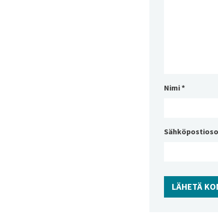
Nimi
*
Sähköpostioso