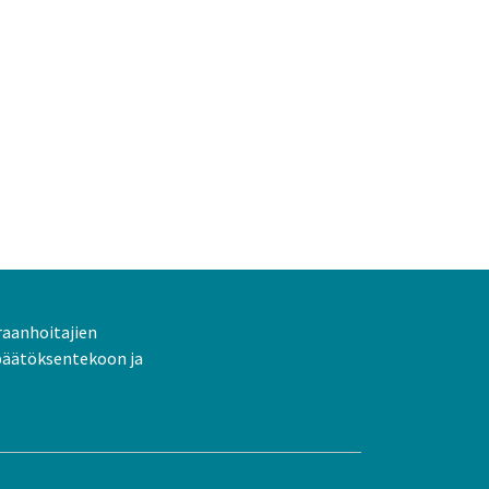
raanhoitajien
päätöksentekoon ja