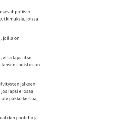
tekevät poliisin
tutkimuksia, joissa
 joilla on
 että lapsi itse
 lapsen todistus on
elvitysten jälkeen
 jos lapsi ei osaa
n ole pakko kertoa,
iatrian puolella ja