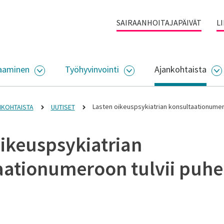
SAIRAANHOITAJAPÄIVÄT
L
aaminen
Työhyvinvointi
Ajankohtaista
ALIKKO
AVAA ALASIVUJEN VALIKKO
AVAA ALASIVUJEN VALI
A
Lasten oikeuspsykiatrian konsultaationumero
NKOHTAISTA
UUTISET
oikeuspsykiatrian
aationumeroon tulvii puhe