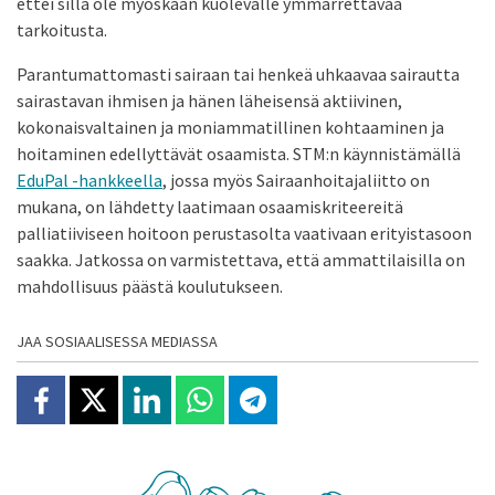
ettei sillä ole myöskään kuolevalle ymmärrettävää
tarkoitusta.
Parantumattomasti sairaan tai henkeä uhkaavaa sairautta
sairastavan ihmisen ja hänen läheisensä aktiivinen,
kokonaisvaltainen ja moniammatillinen kohtaaminen ja
hoitaminen edellyttävät osaamista. STM:n käynnistämällä
EduPal -hankkeella
, jossa myös Sairaanhoitajaliitto on
mukana, on lähdetty laatimaan osaamiskriteereitä
palliatiiviseen hoitoon perustasolta vaativaan erityistasoon
saakka. Jatkossa on varmistettava, että ammattilaisilla on
mahdollisuus päästä koulutukseen.
JAA SOSIAALISESSA MEDIASSA
Jaa Facebookissa
Jaa X:ssä
Jaa Linkedinissä
Jaa Whatsappissa
Jaa Telegramissa