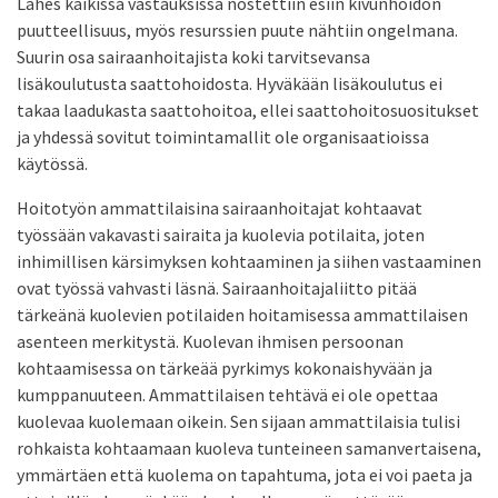
Lähes kaikissa vastauksissa nostettiin esiin kivunhoidon
puutteellisuus, myös resurssien puute nähtiin ongelmana.
Suurin osa sairaanhoitajista koki tarvitsevansa
lisäkoulutusta saattohoidosta. Hyväkään lisäkoulutus ei
takaa laadukasta saattohoitoa, ellei saattohoitosuositukset
ja yhdessä sovitut toimintamallit ole organisaatioissa
käytössä.
Hoitotyön ammattilaisina sairaanhoitajat kohtaavat
työssään vakavasti sairaita ja kuolevia potilaita, joten
inhimillisen kärsimyksen kohtaaminen ja siihen vastaaminen
ovat työssä vahvasti läsnä. Sairaanhoitajaliitto pitää
tärkeänä kuolevien potilaiden hoitamisessa ammattilaisen
asenteen merkitystä. Kuolevan ihmisen persoonan
kohtaamisessa on tärkeää pyrkimys kokonaishyvään ja
kumppanuuteen. Ammattilaisen tehtävä ei ole opettaa
kuolevaa kuolemaan oikein. Sen sijaan ammattilaisia tulisi
rohkaista kohtaamaan kuoleva tunteineen samanvertaisena,
ymmärtäen että kuolema on tapahtuma, jota ei voi paeta ja