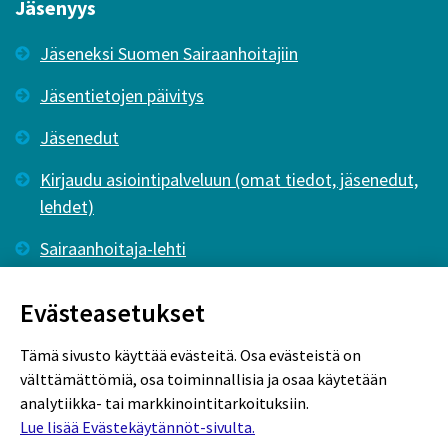
Jäsenyys
Jäseneksi Suomen Sairaanhoitajiin
Jäsentietojen päivitys
Jäsenedut
Kirjaudu asiointipalveluun (omat tiedot, jäsenedut,
lehdet)
Sairaanhoitaja-lehti
Tutkiva Hoitotyö -lehti
Evästeasetukset
Tämä sivusto käyttää evästeitä. Osa evästeistä on
välttämättömiä, osa toiminnallisia ja osaa käytetään
analytiikka- tai markkinointitarkoituksiin.
Lue lisää Evästekäytännöt-sivulta.
Rekisteriseloste