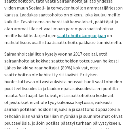
saattohoitoon, tätä vaatii Sairaanhoitajaliitto yhdessä
viiden muun Sosiaali- ja terveydenhuollon ammattijärjestön
kanssa. Laadukas saattohoito on oikeus, joka kuuluu meille
kaikille. Tavoitteena on herättää kansalaiset, päättäjät ja
alan ammattilaiset vaatimaan parempaa saattohoitoa –
meille kaikille. Järjestöjen
saattohoitokampanjaan
on
mahdollisuus osallistua #saattohoitopakkaus-tunnisteella.
Sairaanhoitajaliiton kysely vuonna 2017 osoitti, että
sairaanhoitajat kokivat saattohoidon toteutuvan heikosti.
Lähes kaikki sairaanhoitajat (89%) kokivat, ettei
saattohoitoa ole kehitetty riittävästi. Erityisen
huolestuttavaa oli vastauksista noussut huoli saattohoidon
puutteellisuudesta ja laadun epätasaisuudesta eri puolilla
maata. Vastaajat kertoivat, että saattohoitoa koskevat
ohjeistukset eivät ole työyksiköissä käytössä, vaikeasti
sairaan potilaan hoidon linjauksia ja saattohoitopäätöksiä
tehdään liian vähän tai liian myöhään ja suunnitelmat olivat
puutteellisia, jolloin potilas päättyi turhaan päivystykseen.