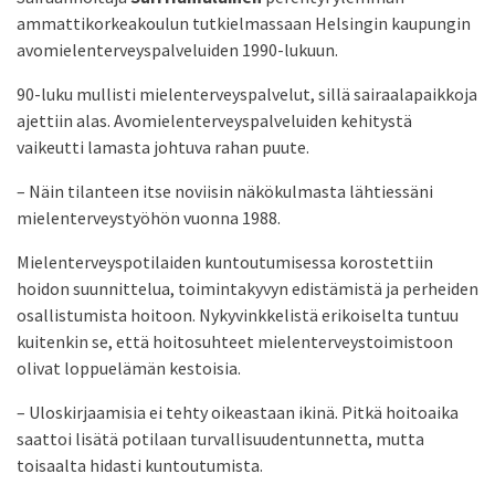
ammatti­korkeakoulun tutkielmassaan Helsingin kaupungin
avomielenterveyspalveluiden 1990-lukuun.
90-luku mullisti mielenterveyspalvelut, sillä sairaalapaikkoja
ajettiin alas. Avomielenterveyspalveluiden kehitystä
vaikeutti lamasta johtuva rahan puute.
– Näin tilanteen itse noviisin näkökulmasta lähtiessäni
mielenterveystyöhön vuonna 1988.
Mielenterveyspotilaiden kuntoutumisessa koros­tettiin
hoidon suunnittelua, toimintakyvyn edistämistä ja perheiden
osallistumista hoitoon. Nykyvinkkelistä erikoiselta tuntuu
kuitenkin se, että hoitosuhteet mielenterveystoimistoon
olivat loppuelämän kestoisia.
– Uloskirjaamisia ei tehty oikeastaan ikinä. Pitkä hoitoaika
saattoi lisätä potilaan turvallisuuden­tunnetta, mutta
toisaalta hidasti kuntoutumista.