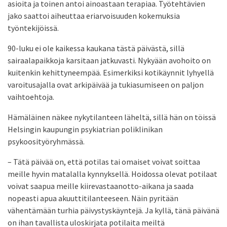
asioita ja toinen antoi ainoastaan terapiaa. Työtehtävien
jako saattoi aiheuttaa eriarvoisuuden kokemuksia
työntekijöissä.
90-luku ei ole kaikessa kaukana tästä päivästä, sillä
sairaalapaikkoja karsitaan jatkuvasti. Nykyään avohoito on
kuitenkin kehittyneempää. Esimerkiksi kotikäynnit lyhyellä
varoitusajalla ovat arkipäivää ja tukiasumiseen on paljon
vaihtoehtoja.
Hämäläinen näkee nykytilanteen läheltä, sillä hän on töissä
Helsingin kaupungin psykiatrian poliklinikan
psykoosityöryhmässä.
– Tätä päivää on, että potilas tai omaiset voivat soittaa
meille hyvin matalalla kynnyksellä. Hoidossa olevat potilaat
voivat saapua meille kiirevastaanotto-aikana ja saada
nopeasti apua akuuttitilanteeseen. Näin pyritään
vähentämään turhia päivystyskäyntejä. Ja kyllä, tänä päivänä
on ihan tavallista ulos­kirjata potilaita meiltä