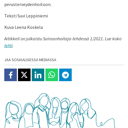
perusterveydenhoitoon.
Teksti Suvi Leppiniemi
Kuva Leena Koskela
Artikkeli on julkaistu Sairaanhoitaja-lehdessä 1/2021. Lue koko
lehti
.
JAA SOSIAALISESSA MEDIASSA
Jaa Facebookissa
Jaa X:ssä
Jaa Linkedinissä
Jaa Whatsappissa
Jaa Telegramissa