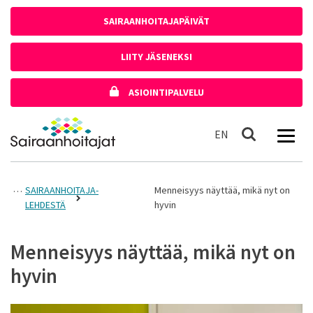
Siirry sisältöön
SAIRAANHOITAJAPÄIVÄT
LIITY JÄSENEKSI
ASIOINTIPALVELU
Etusivulle
In English
EN
Haku
SAIRAANHOITAJA-
Menneisyys näyttää, mikä nyt on
LEHDESTÄ
hyvin
Menneisyys näyttää, mikä nyt on
hyvin