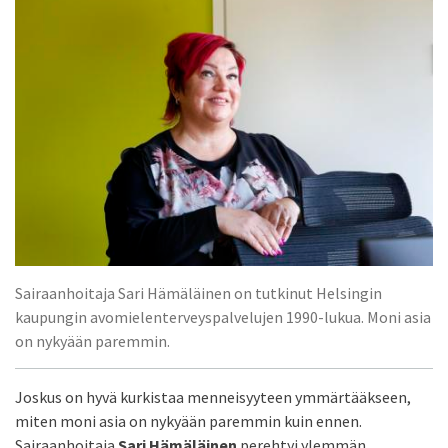
Sairaanhoitaja Sari Hämäläinen on tutkinut Helsingin
kaupungin avomielenterveyspalvelujen 1990-lukua. Moni asia
on nykyään paremmin.
Joskus on hyvä kurkistaa menneisyyteen ymmärtääkseen,
miten moni asia on nykyään paremmin kuin ennen.
Sairaanhoitaja
Sari Hämäläinen
perehtyi ylemmän