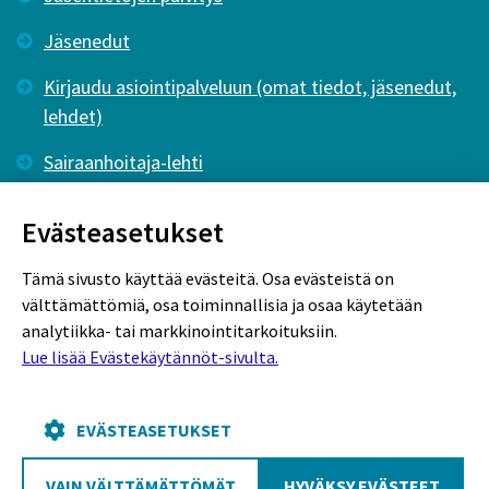
Jäsenedut
Kirjaudu asiointipalveluun (omat tiedot, jäsenedut,
lehdet)
Sairaanhoitaja-lehti
Tutkiva Hoitotyö -lehti
Evästeasetukset
Tämä sivusto käyttää evästeitä. Osa evästeistä on
välttämättömiä, osa toiminnallisia ja osaa käytetään
analytiikka- tai markkinointitarkoituksiin.
Lue lisää Evästekäytännöt-sivulta.
Rekisteriseloste
Tietosuojaseloste
Evästekäytännöt
EVÄSTEASETUKSET
VAIN VÄLTTÄMÄTTÖMÄT
HYVÄKSY EVÄSTEET