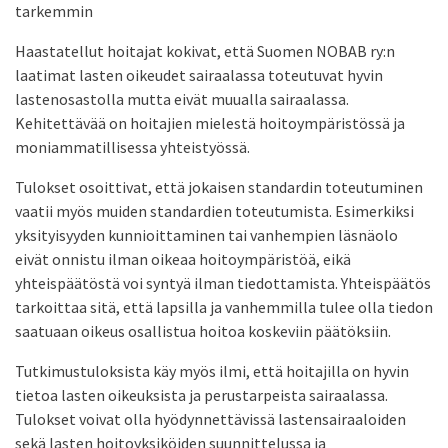
tarkemmin
Haastatellut hoitajat kokivat, että Suomen NOBAB ry:n
laatimat lasten oikeudet sairaalassa toteutuvat hyvin
lastenosastolla mutta eivät muualla sairaalassa.
Kehitettävää on hoitajien mielestä hoitoympäristössä ja
moniammatillisessa yhteistyössä.
Tulokset osoittivat, että jokaisen standardin toteutuminen
vaatii myös muiden standardien toteutumista. Esimerkiksi
yksityisyyden kunnioittaminen tai vanhempien läsnäolo
eivät onnistu ilman oikeaa hoitoympäristöä, eikä
yhteispäätöstä voi syntyä ilman tiedottamista. Yhteispäätös
tarkoittaa sitä, että lapsilla ja vanhemmilla tulee olla tiedon
saatuaan oikeus osallistua hoitoa koskeviin päätöksiin.
Tutkimustuloksista käy myös ilmi, että hoitajilla on hyvin
tietoa lasten oikeuksista ja perustarpeista sairaalassa.
Tulokset voivat olla hyödynnettävissä lastensairaaloiden
sekä lasten hoitoyksiköiden suunnittelussa ja