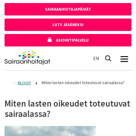
Siirry sisältöön
SAIRAANHOITAJAPÄIVÄT
LIITY JÄSENEKSI
ASIOINTIPALVELU
Etusivulle
In English
EN
Haku
Miten lasten oikeudet toteutuvat sairaalassa?
BLOGIT
Miten lasten oikeudet toteutuvat
sairaalassa?