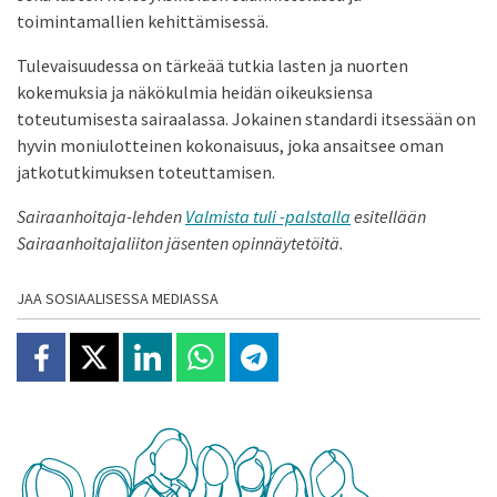
toimintamallien kehittämisessä.
Tulevaisuudessa on tärkeää tutkia lasten ja nuorten
kokemuksia ja näkökulmia heidän oikeuksiensa
toteutumisesta sairaalassa. Jokainen standardi itsessään on
hyvin moniulotteinen kokonaisuus, joka ansaitsee oman
jatkotutkimuksen toteuttamisen.
Sairaanhoitaja-lehden
Valmista tuli -palstalla
esitellään
Sairaanhoitajaliiton jäsenten opinnäytetöitä.
JAA SOSIAALISESSA MEDIASSA
Jaa Facebookissa
Jaa X:ssä
Jaa Linkedinissä
Jaa Whatsappissa
Jaa Telegramissa