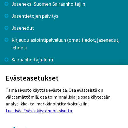
Jäseneksi Suomen Sairaanhoitajiin
Jäsentietojen päivitys
Jäsenedut
Kirjaudu asiointipalveluun (omat tiedot, jäsenedut,
lehdet)
Sairaanhoitaja-lehti
Tutkiva Hoitotyö -lehti
Evästeasetukset
Tämä sivusto käyttää evästeitä. Osa evästeistä on
välttämättömiä, osa toiminnallisia ja osaa käytetään
analytiikka- tai markkinointitarkoituksiin.
Lue lisää Evästekäytännöt-sivulta.
Rekisteriseloste
Tietosuojaseloste