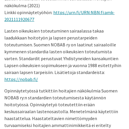
näkökulma (2021)
Linkki opinnäytetyöhön:
https://urn.fi/URN:NBN:fi:amk-
2021111920677
Lasten oikeuksien toteutuminen sairaalassa takaa
laadukkaan hoitotyön ja lapsen perustarpeiden
toteutumisen. Suomen NOBAB ry on laatinut sairaaloille
kymmenen standardia lasten oikeuksien toteutumista
varten. Standardit perustuvat Yhdistyneiden kansakuntien
Lapsen oikeuksien sopimukseen ja vuonna 1988 esitettyihin
sairaan lapsen tarpeisiin. Lisätietoja standardeista:
https://nobab.fi/
Opinnäytetyössä tutkittiin hoitajien näkökulmia Suomen
NOBAB ry:n standardien toteutumisesta käytännön
hoitotyössä. Opinnäytetyö toteutettiin erään
keskussairaalan lastenosastolla. Menetelmänä käytettiin
haastattelua. Haastateltavien nimettömyyden
turvaamiseksi hoitajien ammattinimikkeitä ei eritelty