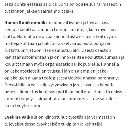
sekä pohtii eettisiä asioita. Sofia on opiskellut farmaseutin
tutkinnon jälkeen sairaanhoitajaksi.
Hanna Ronikonmäki
on innovatiivinen ja löytää uusia
keinoja kehittää vanhoja toimintamalleja, kuin myös luo
uutta. Hannalla on aitoa kiinnostusta erilaisia hoitotyön
malleja kohtaan ja halu ottaa selvää asioista pohjaten
tutkittuun tietoon. Hän osallistuu aktiivisesti osaston
kehittämistoimintaan ja on innokas itse kouluttautumaan ja
kouluttamaan myös organisaation ulkopuolella. Hannalla
on uskontotieteilijän tausta. Hän on aiempien jatko-
opiskelujen aikana teologisessa tiedekunnassa perehtynyt
filosofisiin ja eettisiin kysymyksiin ja sitä kautta hänelle
heräsi kiinnostus kuolevan potilaan hoitoon. Hänestä näkyy
ammattiylpeys sairaanhoitajan ammatista ja se säteilee
koko työyhteisöön.
Eveliina Valkola
on kiinostunut työstään ja varmasti on
tulevaisuudessa työyhteisön tukipilari ja kehittäjä.