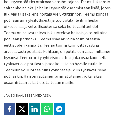
halu syventää tietotaitoaan ensihoitajana. Teemu luki ensin
sairaanhoitajaksi ja halusi syventää osaamistaan lisää, joten
luki vielä lisäksi ensihoitaja AMK -tutkinnon. Teemu kohtaa
potilaan aina yksilöllisesti ja tuo potilaille ilmi heidän
oikeutensa ja velvollisuutensa sekä hoitovaihtoehdot.
Teemu on neuvotteleva ja kuunteleva hoitaja ja toimii aina
potilaan parhaaksi. Teemu osaa arvioida toimintaansa
eettisyyden kannalta. Teemu toimii kunnioittavasti ja
arvostavasti potilaita kohtaan, oli potilaiden vaiva millainen
hyvänsä. Teemu on työyhteisön helmi, joka osaa kuunnella
työkaveria ja potilasta ja saa kaikki aina hyvälle tuulelle.
Teemuun voi luottaa niin työnanataja, kuin työkaveri sekä
potilaskin. Hän on rautainen ammattilainen, joka jakaa
osaamistaan sekä tietotaitoaan muille.
JAA SOSIAALISESSA MEDIASSA
Jaa Facebookissa
Jaa X:ssä
Jaa Linkedinissä
Jaa Whatsappissa
Jaa Telegramissa