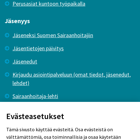
Perusasiat kuntoon työpaikalla
Jäsenyys
Jäseneksi Suomen Sairaanhoitajiin
Jäsentietojen päivitys
Jäsenedut
Kirjaudu asiointipalveluun (omat tiedot, jäsenedut,
lehdet)
Sairaanhoitaja-lehti
Tutkiva Hoitotyö -lehti
Evästeasetukset
Tämä sivusto käyttää evästeitä. Osa evästeistä on
välttämättömiä, osa toiminnallisia ja osaa käytetään