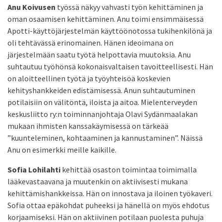
Anu Koivusen
työssä näkyy vahvasti työn kehittäminen ja
oman osaamisen kehittäminen. Anu toimi ensimmäisessä
Apotti-käyttöjärjestelmän käyttöönotossa tukihenkilönä ja
oli tehtävässä erinomainen. Hänen ideoimana on
järjestelmään saatu työtä helpottavia muutoksia. Anu
suhtautuu työhönsä kokonaisvaltaisen tavoitteellisesti. Hän
on aloitteellinen työtä ja työyhteisöä koskevien
kehityshankkeiden edistämisessä. Anun suhtautuminen
potilaisiin on välitöntä, iloista ja aitoa. Mielenterveyden
keskusliitto ry:n toiminnanjohtaja Olavi Sydänmaalakan
mukaan ihmisten kanssakäymisessä on tärkeää
”kuunteleminen, kohtaaminen ja kannustaminen”. Näissä
Anu on esimerkki meille kaikille.
Sofia Lohilahti
kehittää osaston toimintaa toimimalla
lääkevastaavana ja muutenkin on aktiivisesti mukana
kehittämishankkeissa. Hän on innostava ja iloinen työkaveri.
Sofia ottaa epäkohdat puheeksi ja hänellä on myös ehdotus
korjaamiseksi. Hän on aktiivinen potilaan puolesta puhuja