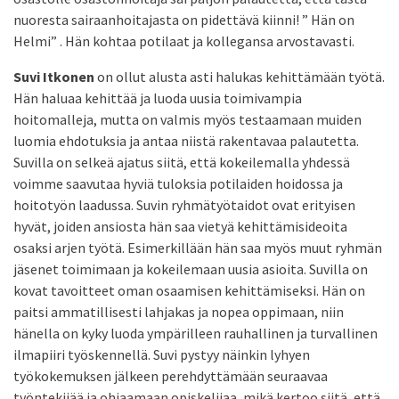
nuoresta sairaanhoitajasta on pidettävä kiinni! ” Hän on
Helmi” . Hän kohtaa potilaat ja kollegansa arvostavasti.
Suvi Itkonen
on ollut alusta asti halukas kehittämään työtä.
Hän haluaa kehittää ja luoda uusia toimivampia
hoitomalleja, mutta on valmis myös testaamaan muiden
luomia ehdotuksia ja antaa niistä rakentavaa palautetta.
Suvilla on selkeä ajatus siitä, että kokeilemalla yhdessä
voimme saavutaa hyviä tuloksia potilaiden hoidossa ja
hoitotyön laadussa. Suvin ryhmätyötaidot ovat erityisen
hyvät, joiden ansiosta hän saa vietyä kehittämisideoita
osaksi arjen työtä. Esimerkillään hän saa myös muut ryhmän
jäsenet toimimaan ja kokeilemaan uusia asioita. Suvilla on
kovat tavoitteet oman osaamisen kehittämiseksi. Hän on
paitsi ammatillisesti lahjakas ja nopea oppimaan, niin
hänella on kyky luoda ympärilleen rauhallinen ja turvallinen
ilmapiiri työskennellä. Suvi pystyy näinkin lyhyen
työkokemuksen jälkeen perehdyttämään seuraavaa
työntekijää ja ohjaamaan opiskelijaa, mikä kertoo siitä, että