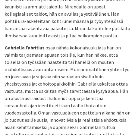
kauniisti ja ammattitaidolla. Mirandalla on upeat
kollegiaaliset taidot, hän on avulias ja ystävällinen. Hän
pohtii ura-askeleitaan kohti unelmaansa ja työyhteisössä
hän antaa rakentavaa palautetta. Miranda kohtelee potilaita
ihmisarvoa kunnioittavasti ja pitää heikompien puolta.
Gabriella Fabritius
osaa nähdä kokonaisuuksia ja hän on
valmis tarjoamaan apuaan toisille, kun hän näkee, että
toisella on työssään haasteita tai hänellä on muuten
mahdollisuus avun antamiseen. Moniammatillinen yhteistyö
on joustavaa ja sujuvaa niin sairaalan sisällä kuin
yhteistyössä jatkohoitopaikkoihin. Gabriella uskaltaa ottaa
vastuuta, mutta uskaltaa myös tarvittaessa kysyä apua. Hän
on alusta asti aidosti halunnut oppia ja kehittää
sairaanhoitajan identiteettiään täällä Ihotautien
vuodeosastolla. Oman vastuualueen opettelun aikana hän on
jo tuonut esille uusia, innovatiivisia ja realistisia ehdotuksia
asian kehittämiseksi ja oppimiseksi. Gabriellan tultua
osastolle osastonhoitaja sai paljon palautetta, että tästä