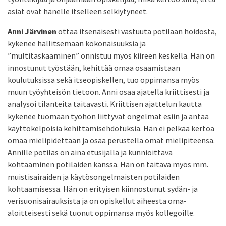
asiat ovat hänelle itselleen selkiytyneet.
Anni Järvinen
ottaa itsenäisesti vastuuta potilaan hoidosta,
kykenee hallitsemaan kokonaisuuksia ja
”multitaskaaminen” onnistuu myös kiireen keskellä. Hän on
innostunut työstään, kehittää omaa osaamistaan
koulutuksissa sekä itseopiskellen, tuo oppimansa myös
muun työyhteisön tietoon. Anni osaa ajatella kriittisesti ja
analysoi tilanteita taitavasti. Kriittisen ajattelun kautta
kykenee tuomaan työhön liittyvät ongelmat esiin ja antaa
käyttökelpoisia kehittämisehdotuksia. Hän ei pelkää kertoa
omaa mielipidettään ja osaa perustella omat mielipiteensä.
Annille potilas on aina etusijalla ja kunnioittava
kohtaaminen potilaiden kanssa. Hän on taitava myös mm.
muistisairaiden ja käytösongelmaisten potilaiden
kohtaamisessa. Hän on erityisen kiinnostunut sydän- ja
verisuonisairauksista ja on opiskellut aiheesta oma-
aloitteisesti sekä tuonut oppimansa myös kollegoille.