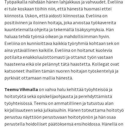
Työpaikalla nähdään hänen lahjakkuus ja vahvuudet. Eveliina
ei tule koskaan töihin niin, että hänestä huomasi ettei
kiinnosta. Uskon, että aidosti kiinnostaa. Eveliina on
positiivinen ja iloinen hoitaja, joka arvostaa työkavereita
kuuntelemalla ohjeita ja tekemällä lisäkysymyksia. Hän
haluaa tehdä työnsä oikean ja mahdollisimman hyvin.
Eveliina on kunnioittava kaikkia työryhmiä kohtaan sek on
aina ystävällinen kaikille. Eveliina on hoitanut kuolevia
potilaita enakkoluulottomasti ja ottanut työn vastaan
haasteena eikä ole pelännyt tätä haastetta. Kollegat ovat
katsoneet ihaillen tämän nuoren hoitajan työskentelyä ja
pyrkivät ottamaan mallia hänestä.
Teemu Vihmalla
on vahva halu kehittää työyhteisöä ja
hoitotyötä sekä opiskelijaohjausta ja perehdyttämistä
työyhteisössä. Teemu on ammatillinen ja tutustuu alan
kirjallisuuteen sekä julkaisuihin. Hänen toteuttama hoitotyö
perustuu näyttöön perustuvaan hoitotyönön ja hän osaa
perustella hoidolliset päätöksensä ensihoidossa. Hänellä on