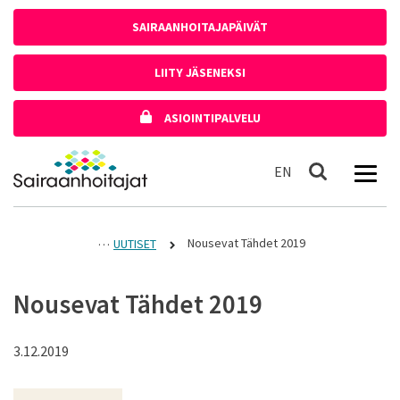
Siirry sisältöön
SAIRAANHOITAJAPÄIVÄT
LIITY JÄSENEKSI
ASIOINTIPALVELU
Etusivulle
In English
EN
Haku
Nousevat Tähdet 2019
UUTISET
Nousevat Tähdet 2019
3.12.2019