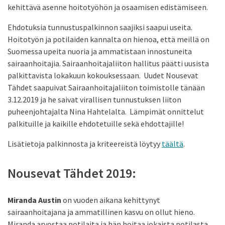
kehittävä asenne hoitotyöhön ja osaamisen edistämiseen.
Ehdotuksia tunnustuspalkinnon saajiksi saapui useita.
Hoitotyön ja potilaiden kannalta on hienoa, että meillä on
Suomessa upeita nuoria ja ammatistaan innostuneita
sairaanhoitajia. Sairaanhoitajaliiton hallitus päätti uusista
palkittavista lokakuun kokouksessaan. Uudet Nousevat
Tähdet saapuivat Sairaanhoitajaliiton toimistolle tänään
3.12.2019 ja he saivat virallisen tunnustuksen liiton
puheenjohtajalta Nina Hahtelalta. Lämpimät onnittelut
palkituille ja kaikille ehdotetuille sekä ehdottajille!
Lisätietoja palkinnosta ja kriteereistä löytyy
täältä
.
Nousevat Tähdet 2019:
Miranda Austin
on vuoden aikana kehittynyt
sairaanhoitajana ja ammatillinen kasvu on ollut hieno.
Miranda arvostaa potilaita ja hän hoitaa jokaista potilasta